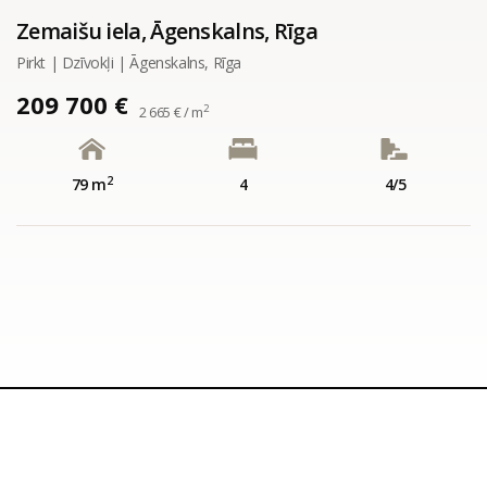
Zemaišu iela, Āgenskalns, Rīga
Pirkt | Dzīvokļi | Āgenskalns, Rīga
209 700 €
2
2 665 € / m
2
79 m
4
4/5