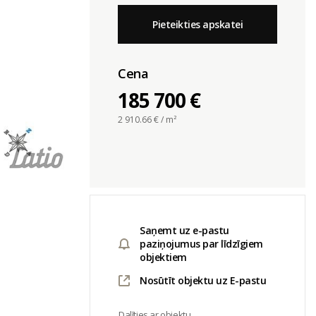
Pieteikties apskatei
Cena
185 700 €
2 910.66
€ / m²
Saņemt uz e-pastu
paziņojumus par līdzīgiem
objektiem
Nosūtīt objektu uz E-pastu
Dalīties ar objektu