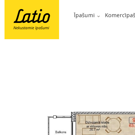
Īpašumi
Komercīpa