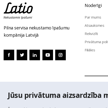
Noderīgi
Par mums
Atsauksmes
Pilna servisa nekustamo īpašumu
Rekvizīti
kompānija Latvijā
Privātuma poli
Filiāles
© Nekustamo 
Jūsu privātuma aizsardzība 
izmantoti Vals