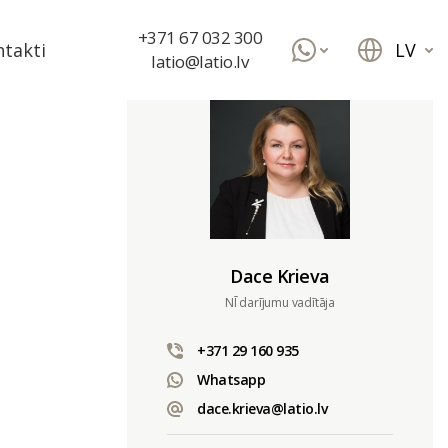
+371 67 032 300
LV
takti
latio@latio.lv
Dace Krieva
NĪ darījumu vadītāja
+371 29 160 935
Whatsapp
dace.krieva@latio.lv