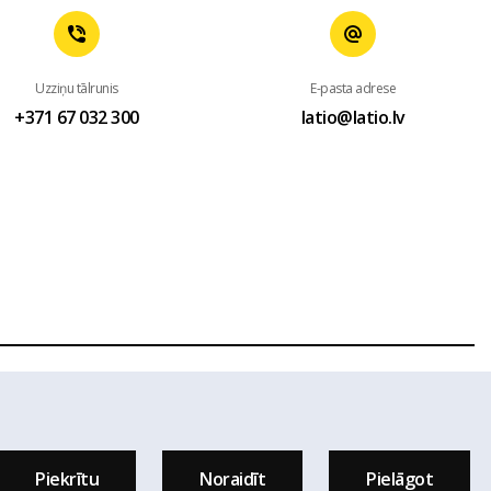
Uzziņu tālrunis
E-pasta adrese
+371 67 032 300
latio@latio.lv
 mājas lapas www.latio.lv bez Latio rakstiskas atļaujas. Lapā
sts.
Piekrītu
Noraidīt
Pielāgot