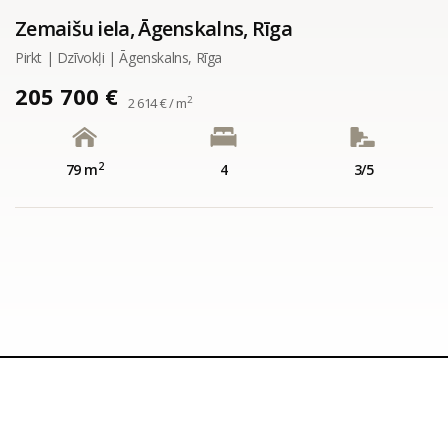
Zemaišu iela, Āgenskalns, Rīga
Pirkt | Dzīvokļi | Āgenskalns, Rīga
205 700 €
2
2 614 € / m
2
79 m
4
3/5