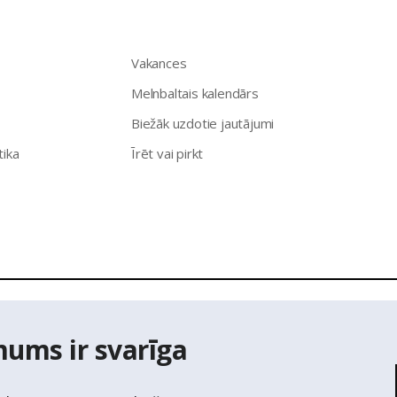
Vakances
Melnbaltais kalendārs
Biežāk uzdotie jautājumi
tika
Īrēt vai pirkt
īpašumu aģentūra Latio.
Aizliegta informācijas pārpublicēšana no
mums ir svarīga
ts Adrešu reģistra Adrešu klasifikatora dati,
© Valsts zemes diene