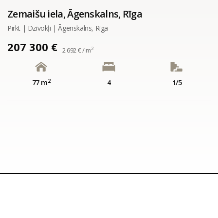
Zemaišu iela, Āgenskalns, Rīga
Pirkt | Dzīvokļi | Āgenskalns, Rīga
207 300 €
2
2 692 € / m
2
77 m
4
1/5