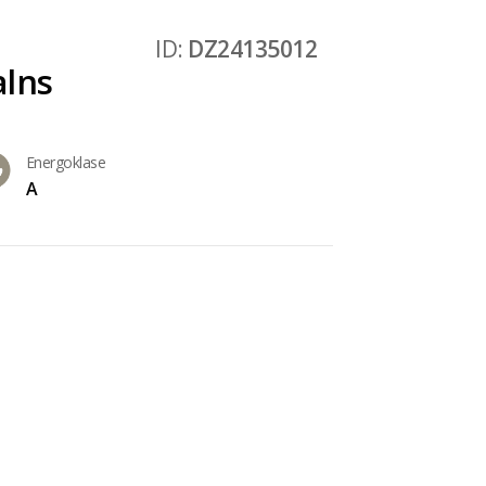
ID:
DZ24135012
alns
Energoklase
A