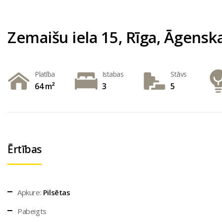
Zemaišu iela 15, Rīga, Āgensk
Platība
Istabas
Stāvs
64 m²
3
5
Ērtības
Apkure:
Pilsētas
Pabeigts