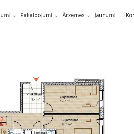
šumi
Pakalpojumi
Ārzemes
Jaunumi
Kon