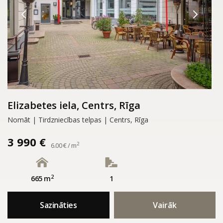
Elizabetes iela, Centrs, Rīga
Nomāt | Tirdzniecības telpas | Centrs, Rīga
3 990 €
2
6.00 € / m
2
665 m
1
Sazināties
Vairāk