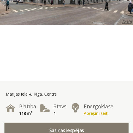
Marijas iela 4, Rīga, Centrs
Platība
Stāvs
Energoklase
118 m²
1
Aprēķini šeit
Saziņas iespējas