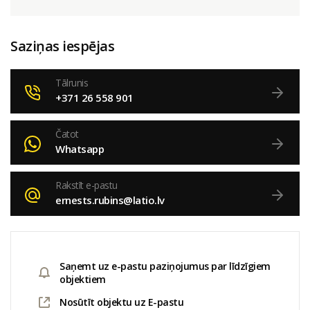
Saziņas iespējas
Tālrunis
+371 26 558 901
Čatot
Whatsapp
Rakstīt e-pastu
ernests.rubins@latio.lv
Saņemt uz e-pastu paziņojumus par līdzīgiem
objektiem
Nosūtīt objektu uz E-pastu