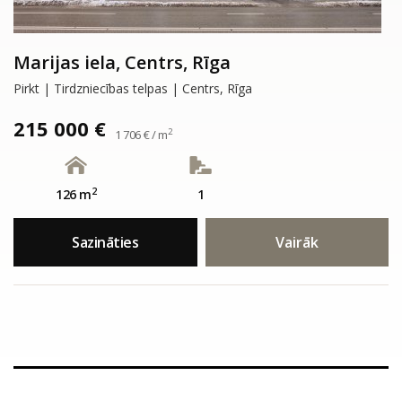
Marijas iela, Centrs, Rīga
Pirkt | Tirdzniecības telpas | Centrs, Rīga
215 000 €
2
1 706 € / m
2
126 m
1
Sazināties
Vairāk