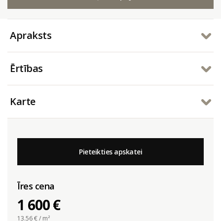
Apraksts
Ērtības
Karte
Pieteikties apskatei
Īres cena
1 600 €
13.56
€ / m²