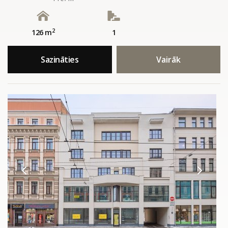
2
126 m
1
Sazināties
Vairāk