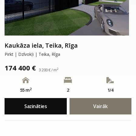
Kaukāza iela, Teika, Rīga
Pirkt | Dzīvokļi | Teika, Rīga
174 400 €
2
3 200 € / m
2
55 m
2
1/4
Sazināties
Vairāk