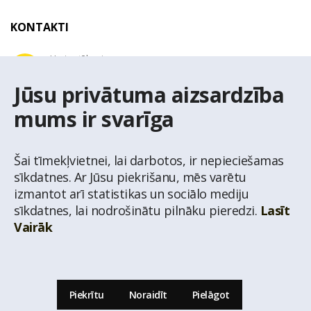
KONTAKTI
Uzziņu tālrunis
+371 67 032 300
Jūsu privātuma aizsardzība
mums ir svarīga
E-pasta adrese
latio@latio.lv
Šai tīmekļvietnei, lai darbotos, ir nepieciešamas
sīkdatnes. Ar Jūsu piekrišanu, mēs varētu
izmantot arī statistikas un sociālo mediju
sīkdatnes, lai nodrošinātu pilnāku pieredzi.
Lasīt
Vairāk
© Nekustamo īpašumu aģentūra Latio.
Aizliegta informācijas pārpublicēšana no
mājas lapas www.latio.lv bez Latio rakstiskas atļaujas. Lapā izmantoti Valsts Adrešu
reģistra Adrešu klasifikatora dati,
© Valsts zemes dienests.
Piekrītu
Noraidīt
Pielāgot