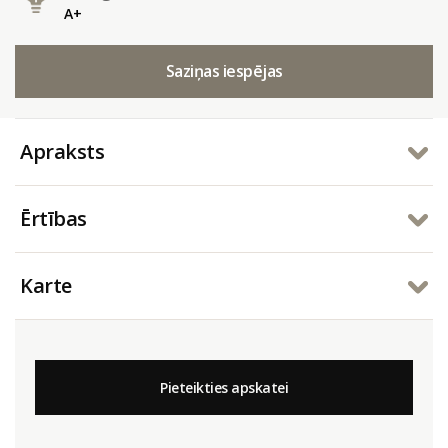
A+
Saziņas iespējas
Apraksts
Ērtības
Karte
Pieteikties apskatei