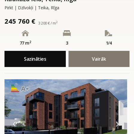
Pirkt | Dzīvokļi | Teika, Rīga
245 760 €
2
3 200 € / m
2
77 m
3
1/4
Sazināties
Vairāk
A+