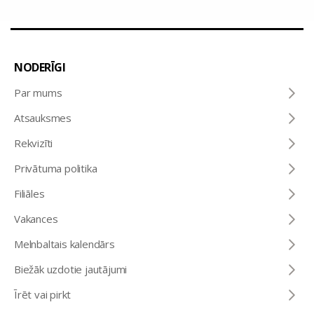
NODERĪGI
Par mums
Atsauksmes
Rekvizīti
Privātuma politika
Filiāles
Vakances
Melnbaltais kalendārs
Biežāk uzdotie jautājumi
Īrēt vai pirkt