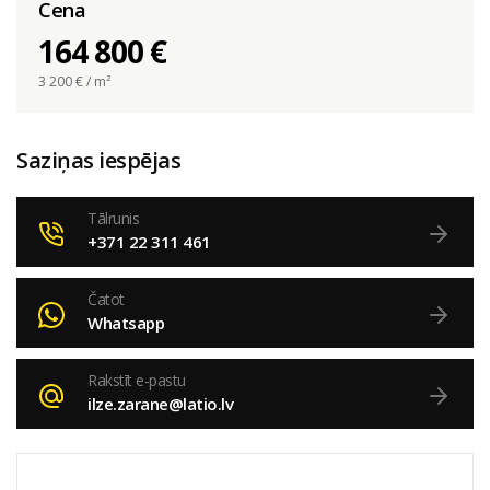
Cena
164 800 €
3 200
€ / m²
Saziņas iespējas
Tālrunis
+371 22 311 461
Čatot
Whatsapp
Rakstīt e-pastu
ilze.zarane@latio.lv