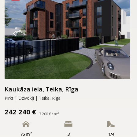
Kaukāza iela, Teika, Rīga
Pirkt | Dzīvokļi | Teika, Rīga
242 240 €
2
3 200 € / m
2
76 m
3
1/4