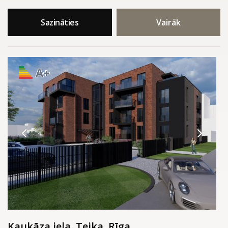
Sazināties
Vairāk
A+
Kaukāza iela, Teika, Rīga