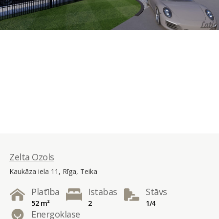
Zelta Ozols
Kaukāza iela 11, Rīga, Teika
Platība
Istabas
Stāvs
52 m²
2
1/4
Energoklase