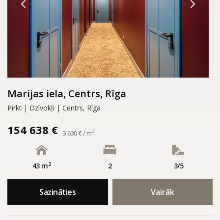
Marijas iela, Centrs, Rīga
Pirkt | Dzīvokļi | Centrs, Rīga
154 638 €
2
3 630 € / m
2
43 m
2
3/5
Sazināties
Vairāk