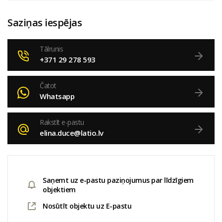
Saziņas iespējas
Tālrunis
+371 29 278 593
Čatot
Whatsapp
Rakstīt e-pastu
elina.duce@latio.lv
Saņemt uz e-pastu paziņojumus par līdzīgiem
objektiem
Nosūtīt objektu uz E-pastu