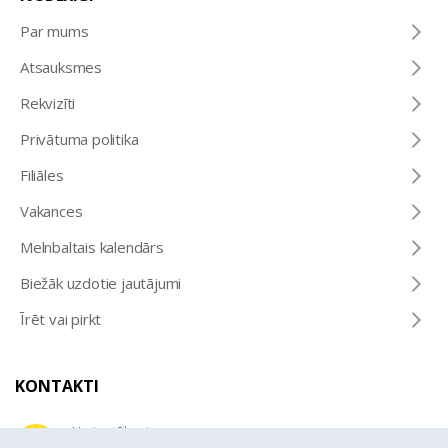
Par mums
Atsauksmes
Rekvizīti
Privātuma politika
Filiāles
Vakances
Melnbaltais kalendārs
Biežāk uzdotie jautājumi
Īrēt vai pirkt
KONTAKTI
Uzziņu tālrunis