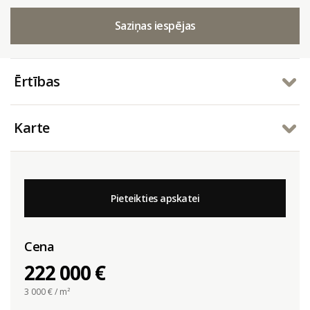
Saziņas iespējas
Ērtības
Karte
Pieteikties apskatei
Cena
222 000 €
3 000
€ / m²