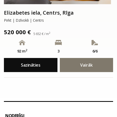
Elizabetes iela, Centrs, Rīga
Pirkt | Dzīvokli | Centrs
520 000 €
2
5 652 € / m
2
92 m
3
6/6
Sazināties
Vairāk
NODERĪGI