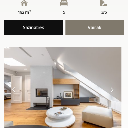
2
182 m
5
3/5
Sazināties
Vairāk