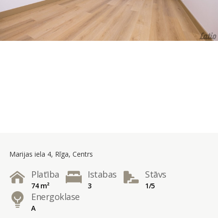
Marijas iela 4, Rīga, Centrs
Platība
Istabas
Stāvs
74 m²
3
1/5
Energoklase
A