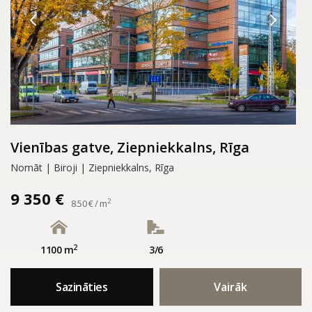
Vienības gatve, Ziepniekkalns, Rīga
Nomāt | Biroji | Ziepniekkalns, Rīga
9 350 €
2
8.50 € / m
2
1100 m
3/6
Sazināties
Vairāk