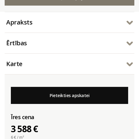
Apraksts
Ērtības
Karte
Pieteikties apskatei
Īres cena
3 588 €
6
€ / m²