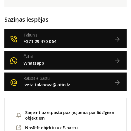
Saziņas iespējas
Tālrunis
+371 29 470 064
Čatot
Whatsapp
Rakstīt e-pastu
iveta.talapova@latio.lv
Saņemt uz e-pastu paziņojumus par līdzīgiem
objektiem
Nosūtīt objektu uz E-pastu