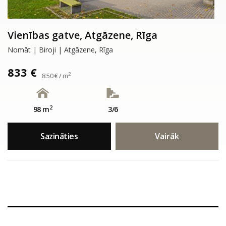
Vienības gatve, Atgāzene, Rīga
Nomāt | Biroji | Atgāzene, Rīga
833 €
2
8.50 € / m
2
98 m
3/6
Sazināties
Vairāk