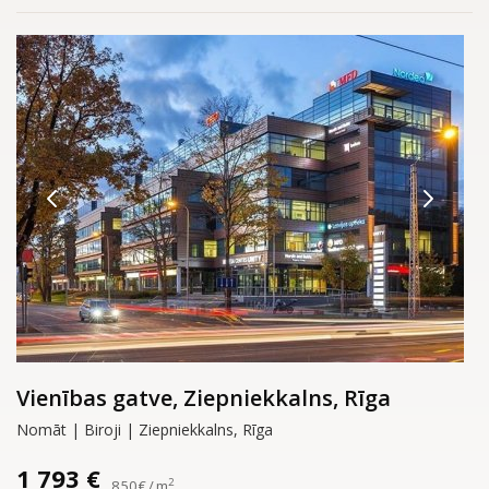
Vienības gatve, Ziepniekkalns, Rīga
Nomāt | Biroji | Ziepniekkalns, Rīga
1 793 €
2
8.50 € / m