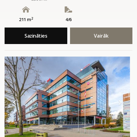
2
211 m
4/6
Sazināties
Vairāk