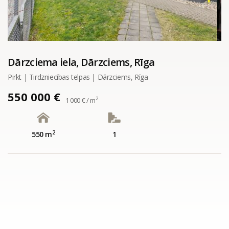
Dārzciema iela, Dārzciems, Rīga
Pirkt | Tirdzniecības telpas | Dārzciems, Rīga
550 000 €
2
1 000 € / m
2
550 m
1