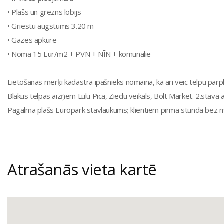
• Plašs un grezns lobijs
• Griestu augstums 3.20 m
• Gāzes apkure
• Noma 15 Eur/m2 + PVN + NĪN + komunālie
Lietošanas mērķi kadastrā īpašnieks nomaina, kā arī veic telpu pār
Blakus telpas aizņem Lulū Pica, Ziedu veikals, Bolt Market. 2.stāvā at
Pagalmā plašs Europark stāvlaukums; klientiem pirmā stunda bez 
Atrašanās vieta kartē