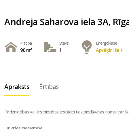
Andreja Saharova iela 3A, Rīga
Platība
Stāvs
Energoklase
90 m²
1
Aprēķini šeit
Apraksts
Ērtības
Tirdzniecības vai ārstniecības iestādei tiek piedāvātas nomai vairā
• Ir vides pieejamība