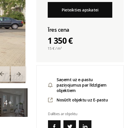
Pieteikties apskatei
Īres cena
1 350 €
15
€ / m²
Saņemt uz e-pastu
paziņojumus par līdzīgiem
objektiem
Nosūtīt objektu uz E-pastu
4
+
Dalīties ar objektu