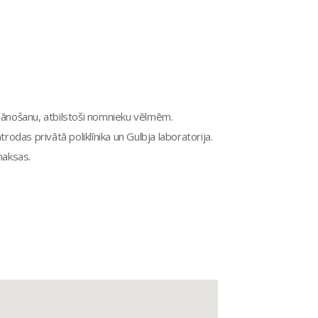
plānošanu, atbilstoši nomnieku vēlmēm.
rodas privātā poliklīnika un Gulbja laboratorija.
maksas.