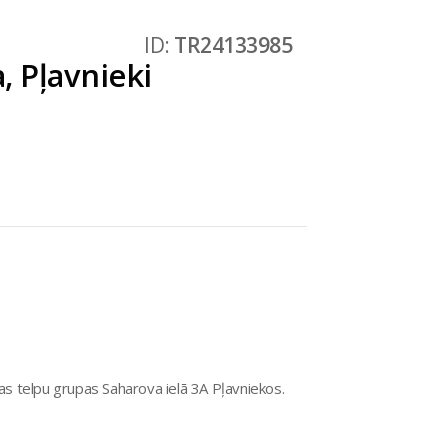
ID:
TR24133985
, Pļavnieki
kas telpu grupas Saharova ielā 3A Pļavniekos.