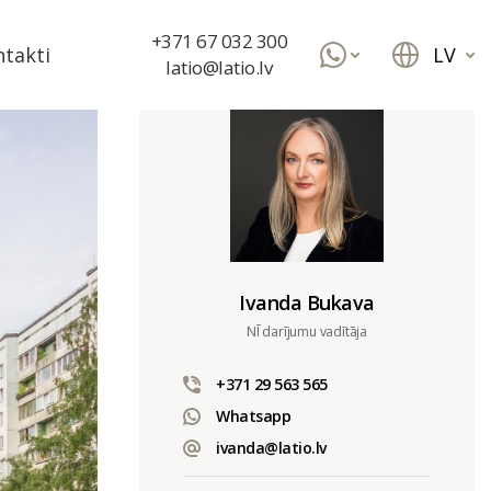
+371 67 032 300
LV
takti
latio@latio.lv
Ivanda Bukava
NĪ darījumu vadītāja
+371 29 563 565
Whatsapp
ivanda@latio.lv