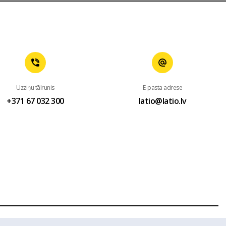
Uzziņu tālrunis
E-pasta adrese
+371 67 032 300
latio@latio.lv