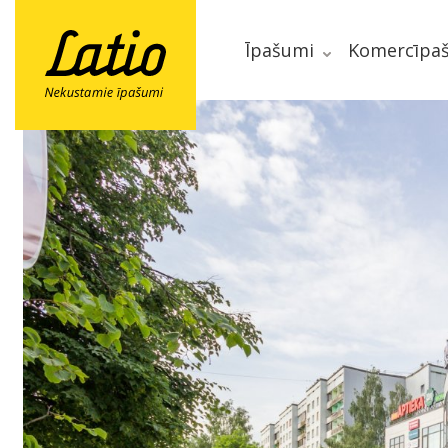
Īpašumi
Komercīpa