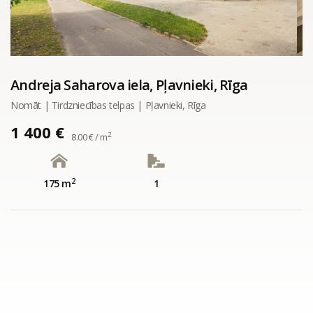
Andreja Saharova iela, Pļavnieki, Rīga
Nomāt | Tirdzniecības telpas | Pļavnieki, Rīga
1 400 €
2
8.00 € / m
2
175 m
1