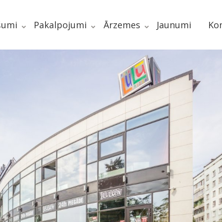
šumi
Pakalpojumi
Ārzemes
Jaunumi
Kon