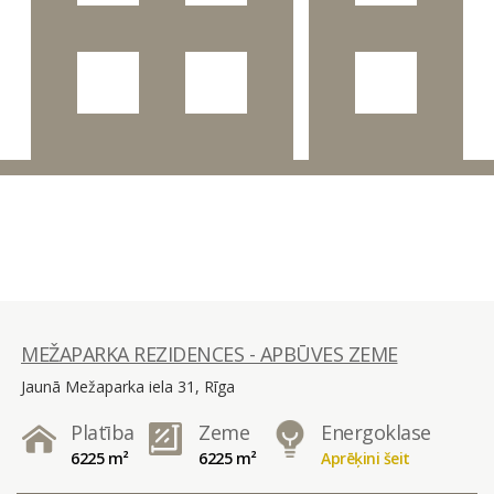
MEŽAPARKA REZIDENCES - APBŪVES ZEME
Jaunā Mežaparka iela 31, Rīga
Platība
Zeme
Energoklase
6225 m²
6225 m²
Aprēķini šeit