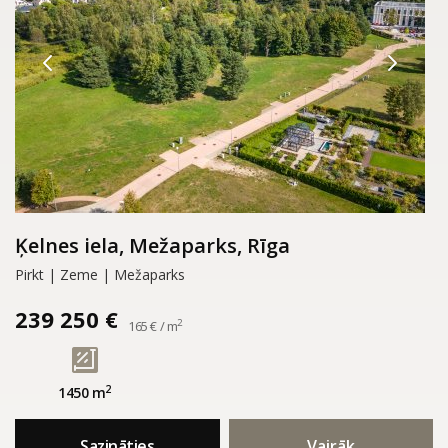
Ķelnes iela, Mežaparks, Rīga
Pirkt | Zeme | Mežaparks
239 250 €
2
165 € / m
2
1450 m
Sazināties
Vairāk