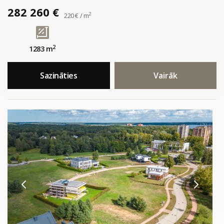
282 260 €
2
220 € / m
2
1283 m
Sazināties
Vairāk