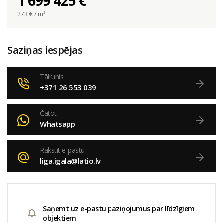
1 699 425 €
273
€ / m²
Saziņas iespējas
Tālrunis
+371 26 553 039
Čatot
Whatsapp
Rakstīt e-pastu
liga.igala@latio.lv
Saņemt uz e-pastu paziņojumus par līdzīgiem
objektiem