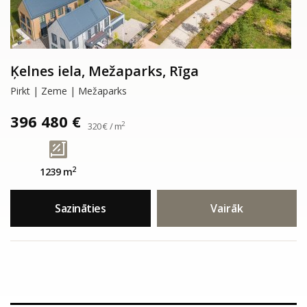
Ķelnes iela, Mežaparks, Rīga
Pirkt | Zeme | Mežaparks
396 480 €
2
320 € / m
2
1239 m
Sazināties
Vairāk