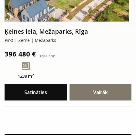
Ķelnes iela, Mežaparks, Rīga
Pirkt | Zeme | Mežaparks
396 480 €
2
320 € / m
2
1239 m
Sazināties
Vairāk