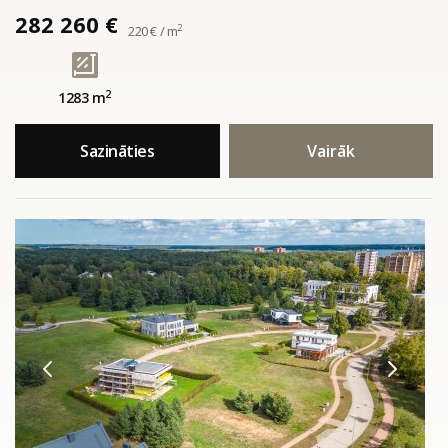
282 260 €
2
220 € / m
2
1283 m
Sazināties
Vairāk