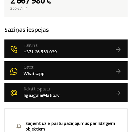
2 667 980 €
266
€ / m²
Saziņas iespējas
Tālrunis
+371 26 553 039
Čatot
Whatsapp
Rakstīt e-pastu
liga.igala@latio.lv
Saņemt uz e-pastu paziņojumus par līdzīgiem
objektiem