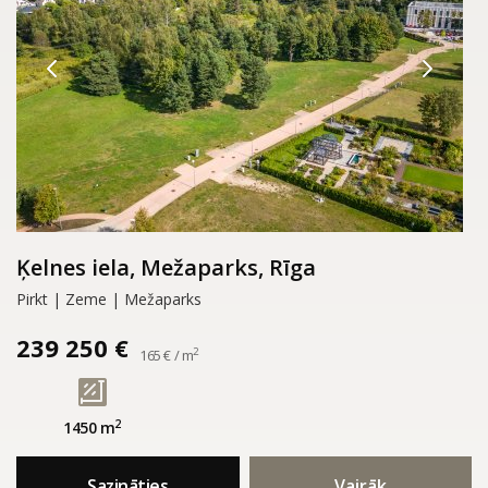
Ķelnes iela, Mežaparks, Rīga
Pirkt | Zeme | Mežaparks
239 250 €
2
165 € / m
2
1450 m
Sazināties
Vairāk