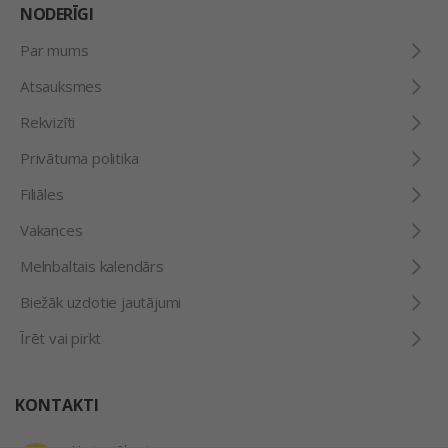
NODERĪGI
Par mums
Atsauksmes
Rekvizīti
Privātuma politika
Filiāles
Vakances
Melnbaltais kalendārs
Biežāk uzdotie jautājumi
Īrēt vai pirkt
KONTAKTI