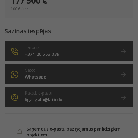
177 500 €
100
€ / m²
Saziņas iespējas
Tālrunis
+371 26 553 039
Čatot
Whatsapp
Rakstīt e-pastu
liga.igala@latio.lv
Saņemt uz e-pastu paziņojumus par līdzīgiem
objektiem