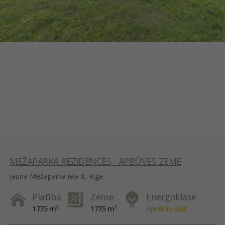
MEŽAPARKA REZIDENCES - APBŪVES ZEME
Jaunā Mežaparka iela 8, Rīga
Platība
Zeme
Energoklase
1775 m²
1775 m²
Aprēķini šeit