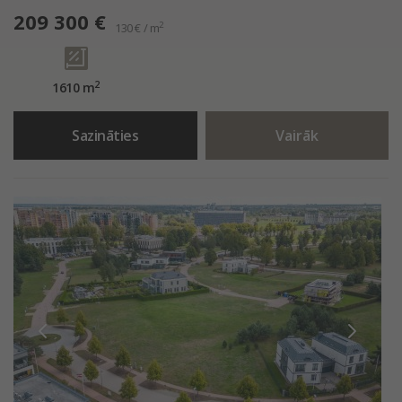
209 300 €
2
130 € / m
2
1610 m
Sazināties
Vairāk