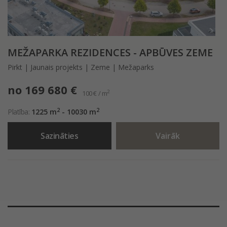
MEŽAPARKA REZIDENCES - APBŪVES ZEME
Pirkt | Jaunais projekts | Zeme | Mežaparks
no 169 680 €
2
100 € / m
2
2
Platība:
1225 m
- 10030 m
Sazināties
Vairāk