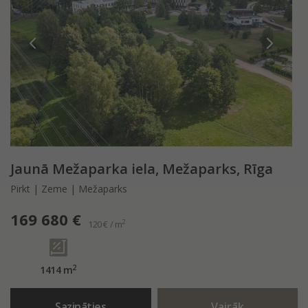
Jaunā Mežaparka iela, Mežaparks, Rīga
Pirkt | Zeme | Mežaparks
169 680 €
2
120 € / m
2
1414 m
Sazināties
Vairāk