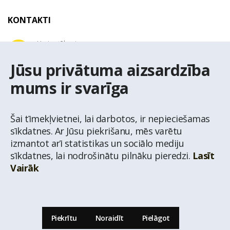
KONTAKTI
Uzziņu tālrunis
+371 67 032 300
Jūsu privātuma aizsardzība
mums ir svarīga
E-pasta adrese
latio@latio.lv
Šai tīmekļvietnei, lai darbotos, ir nepieciešamas
sīkdatnes. Ar Jūsu piekrišanu, mēs varētu
izmantot arī statistikas un sociālo mediju
sīkdatnes, lai nodrošinātu pilnāku pieredzi.
Lasīt
Vairāk
© Nekustamo īpašumu aģentūra Latio.
Aizliegta informācijas pārpublicēšana no
mājas lapas www.latio.lv bez Latio rakstiskas atļaujas. Lapā izmantoti Valsts Adrešu
reģistra Adrešu klasifikatora dati,
© Valsts zemes dienests.
Piekrītu
Noraidīt
Pielāgot