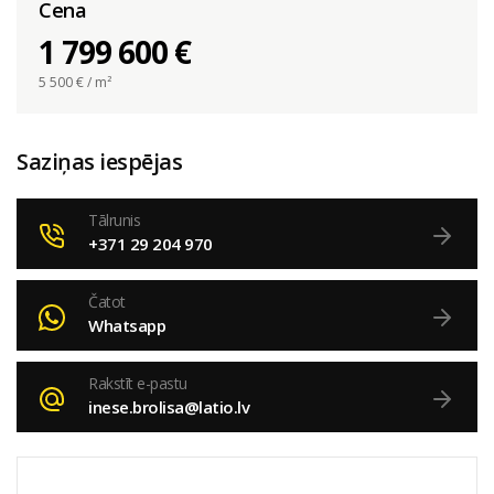
Cena
1 799 600 €
5 500
€ / m²
Saziņas iespējas
Tālrunis
+371 29 204 970
Čatot
Whatsapp
Rakstīt e-pastu
inese.brolisa@latio.lv