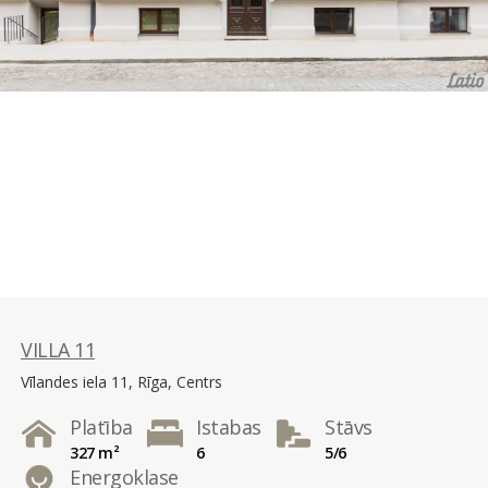
VILLA 11
Vīlandes iela 11, Rīga, Centrs
Platība
Istabas
Stāvs
327 m²
6
5/6
Energoklase