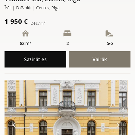
Īrēt | Dzīvokļi | Centrs, Rīga
1 950 €
2
24 € / m
2
82 m
2
5/6
Sazināties
Vairāk