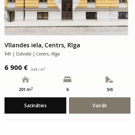
Vīlandes iela, Centrs, Rīga
Īrēt | Dzīvokļi | Centrs, Rīga
6 900 €
2
34 € / m
2
201 m
6
5/6
Sazināties
Vairāk