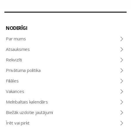
NODERĪGI
Par mums
Atsauksmes
Rekvizīti
Privātuma politika
Filiāles
Vakances
Melnbaltais kalendārs
Biežāk uzdotie jautājumi
Īrēt vai pirkt