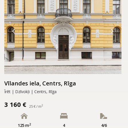
Vīlandes iela, Centrs, Rīga
Īrēt | Dzīvokļi | Centrs, Rīga
3 160 €
2
25 € / m
2
125 m
4
4/6