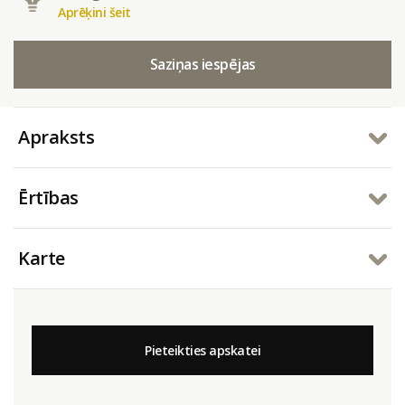
Aprēķini šeit
Saziņas iespējas
Apraksts
Ērtības
Karte
Pieteikties apskatei