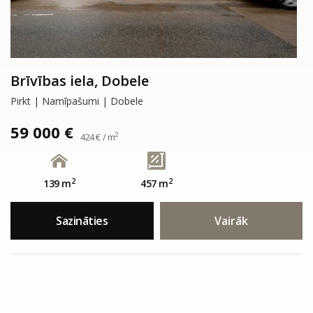
Brīvības iela, Dobele
Pirkt | Namīpašumi | Dobele
59 000 €
2
424 € / m
2
2
139 m
457 m
Sazināties
Vairāk