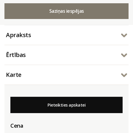
Saziņas iespējas
Apraksts
Ērtības
Karte
Pieteikties apskatei
Cena