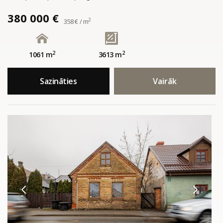
380 000 €
2
358 € / m
2
2
1061 m
3613 m
Sazināties
Vairāk