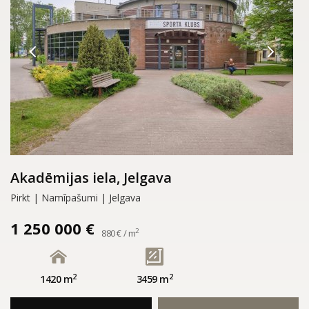
Akadēmijas iela, Jelgava
Pirkt | Namīpašumi | Jelgava
1 250 000 €
2
880 € / m
2
2
1420 m
3459 m