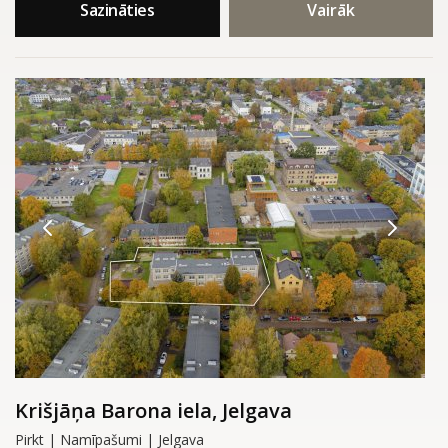
Sazināties
Vairāk
Krišjāņa Barona iela, Jelgava
Pirkt | Namīpašumi | Jelgava