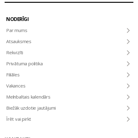
NODERĪGI
Par mums
Atsauksmes
Rekvizīti
Privātuma politika
Filiāles
Vakances
Melnbaltais kalendārs
Biežāk uzdotie jautājumi
Īrēt vai pirkt