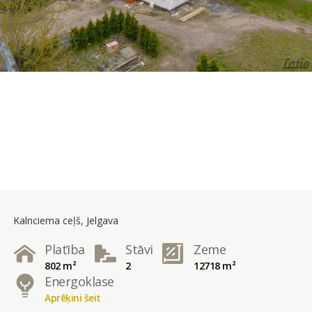
Kalnciema ceļš, Jelgava
Platība
Stāvi
Zeme
802 m²
2
12718 m²
Energoklase
Aprēķini šeit