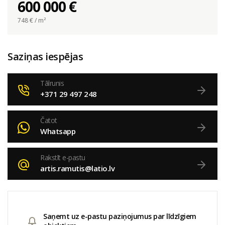
600 000 €
748
€ / m²
Saziņas iespējas
Tālrunis
+371 29 497 248
Čatot
Whatsapp
Rakstīt e-pastu
artis.ramutis@latio.lv
Saņemt uz e-pastu paziņojumus par līdzīgiem