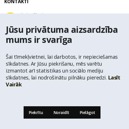
KONTAKTI
Uzziņu tālrunis
+371 67 032 300
Jūsu privātuma aizsardzība
mums ir svarīga
E-pasta adrese
latio@latio.lv
Šai tīmekļvietnei, lai darbotos, ir nepieciešamas
sīkdatnes. Ar Jūsu piekrišanu, mēs varētu
izmantot arī statistikas un sociālo mediju
sīkdatnes, lai nodrošinātu pilnāku pieredzi.
Lasīt
Vairāk
© Nekustamo īpašumu aģentūra Latio.
Aizliegta informācijas pārpublicēšana no
mājas lapas www.latio.lv bez Latio rakstiskas atļaujas. Lapā izmantoti Valsts Adrešu
reģistra Adrešu klasifikatora dati,
© Valsts zemes dienests.
Piekrītu
Noraidīt
Pielāgot
Uz lapas augšu