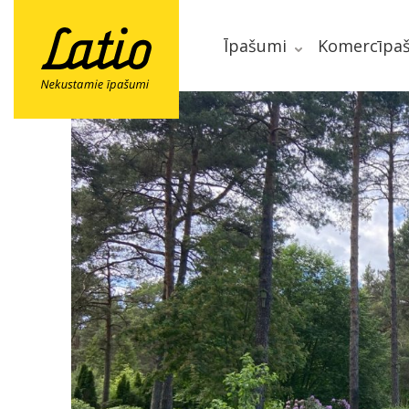
Īpašumi
Komercīpa