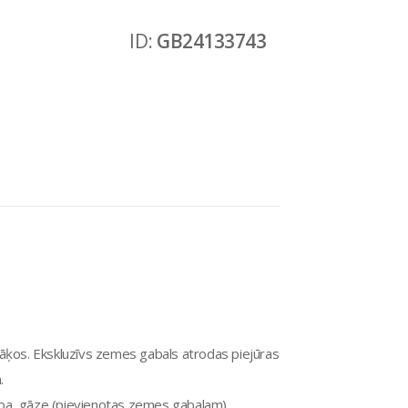
ID:
GB24133743
ķos. Ekskluzīvs zemes gabals atrodas piejūras
.
rība, gāze (pievienotas zemes gabalam).