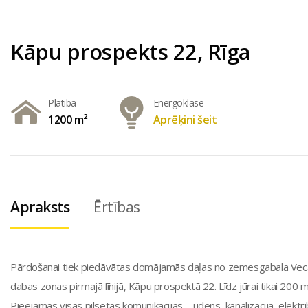
Kāpu prospekts 22, Rīga
Platība
Energoklase
1200 m²
Aprēķini šeit
Apraksts
Ērtības
Pārdošanai tiek piedāvātas domājamās daļas no zemesgabala Vecā
dabas zonas pirmajā līnijā, Kāpu prospektā 22. Līdz jūrai tikai 200 m
Pieejamas visas pilsētas komunikācijas – ūdens, kanalizācija, elekt