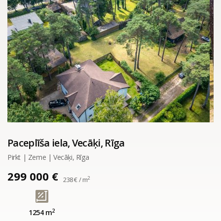
Paceplīša iela, Vecāķi, Rīga
Pirkt | Zeme | Vecāķi, Rīga
299 000 €
2
238 € / m
2
1254 m