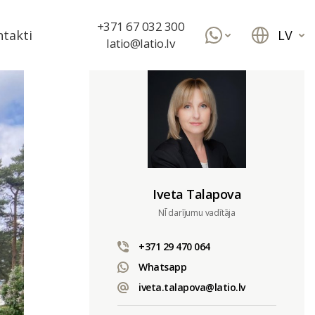
+371 67 032 300
LV
takti
latio@latio.lv
Iveta Talapova
NĪ darījumu vadītāja
+371 29 470 064
Whatsapp
iveta.talapova@latio.lv