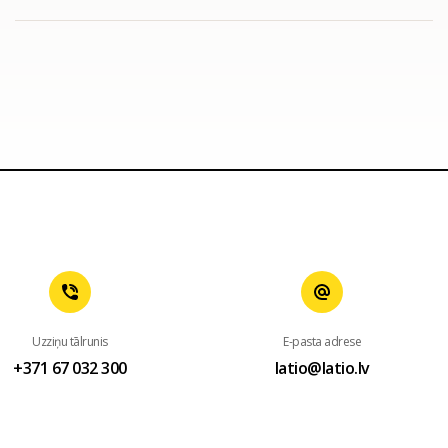
Uzziņu tālrunis
E-pasta adrese
+371 67 032 300
latio@latio.lv