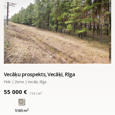
Vecāķu prospekts, Vecāķi, Rīga
Pirkt | Zeme | Vecāķi, Rīga
55 000 €
2
11 € / m
2
5165 m