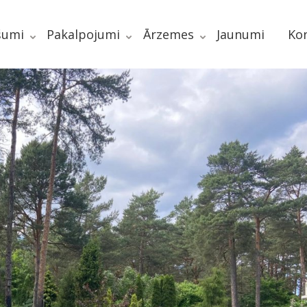
šumi
Pakalpojumi
Ārzemes
Jaunumi
Kon