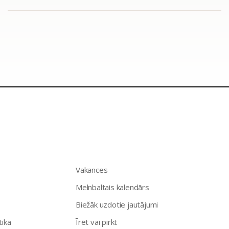
Vakances
Melnbaltais kalendārs
Biežāk uzdotie jautājumi
tika
Īrēt vai pirkt