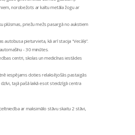
miem, norobežots ar kaltu metāla žogu ar
ēku plūsmas, priežu mežs pasargā no aukstiem
as autobusa pieturvieta, kā arī stacija “Vecāķi”.
r automašīnu - 30 minūtes.
iecības centri, skolas un medicīnas iestādes
kārtnē iespējams doties relaksējošās pastaigās
 dzīvi, tajā pašā laikā esot steidzīgā centra
eltniecība ar maksimālo stāvu skaitu 2 stāvi,