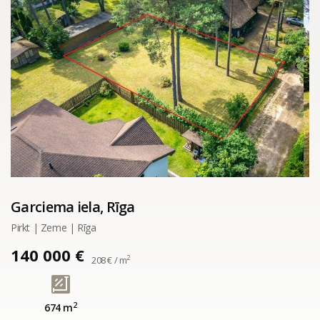
Garciema iela, Rīga
Pirkt | Zeme | Rīga
140 000 €
2
208 € / m
2
674 m