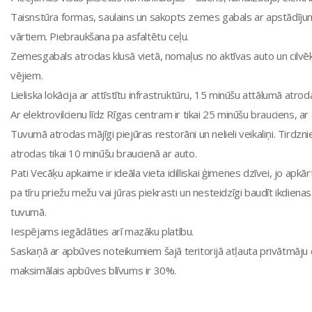
Taisnstūra formas, saulains un sakopts zemes gabals ar apstādīju
vārtiem. Piebraukšana pa asfaltētu ceļu.
Zemesgabals atrodas klusā vietā, nomaļus no aktīvas auto un cilv
vējiem.
Lieliska lokācija ar attīstītu infrastruktūru, 15 minūšu attālumā atrod
Ar elektrovilcienu līdz Rīgas centram ir tikai 25 minūšu brauciens, a
Tuvumā atrodas mājīgi piejūras restorāni un nelieli veikaliņi. Tirdzn
atrodas tikai 10 minūšu braucienā ar auto.
Pati Vecāķu apkaime ir ideāla vieta idilliskai ģimenes dzīvei, jo ap
pa tīru priežu mežu vai jūras piekrasti un nesteidzīgi baudīt ikdienas
tuvumā.
Iespējams iegādāties arī mazāku platību.
Saskaņā ar apbūves noteikumiem šajā teritorijā atļauta privātmāju c
maksimālais apbūves blīvums ir 30%.