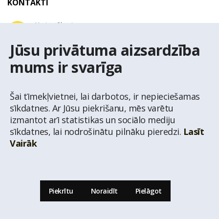
KONTAKTI
Uzziņu tālrunis
+371 67 032 300
Jūsu privātuma aizsardzība
mums ir svarīga
E-pasta adrese
latio@latio.lv
Šai tīmekļvietnei, lai darbotos, ir nepieciešamas
sīkdatnes. Ar Jūsu piekrišanu, mēs varētu
izmantot arī statistikas un sociālo mediju
sīkdatnes, lai nodrošinātu pilnāku pieredzi.
Lasīt
Vairāk
© Nekustamo īpašumu aģentūra Latio.
Aizliegta informācijas pārpublicēšana no
mājas lapas www.latio.lv bez Latio rakstiskas atļaujas. Lapā izmantoti Valsts Adrešu
reģistra Adrešu klasifikatora dati,
© Valsts zemes dienests.
Piekrītu
Noraidīt
Pielāgot
Uz lapas augšu