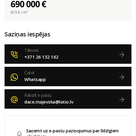
690 000 €
873
€ / m²
Saziņas iespējas
Tālrunis
+371 26 132 162
Čatot
Whatsapp
Rakstīt e-pastu
dace.majevska@latio.lv
Saņemt uz e-pastu paziņojumus par līdzīgiem