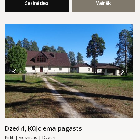
Sazināties
Vairāk
Dzedri, Ķūļciema pagasts
Pirkt | Viesnīcas | Dzedri