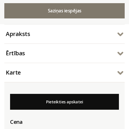
Saziņas iespējas
Apraksts
Ērtības
Karte
Pieteikties apskatei
Cena