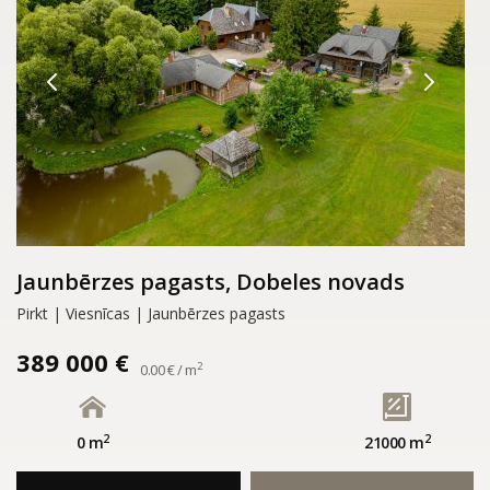
Jaunbērzes pagasts, Dobeles novads
Pirkt | Viesnīcas | Jaunbērzes pagasts
389 000 €
2
0.00 € / m
2
2
0 m
21000 m