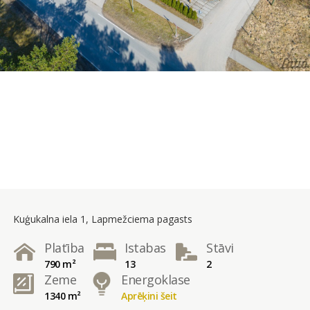
Kuģukalna iela 1, Lapmežciema pagasts
Platība
Istabas
Stāvi
790 m²
13
2
Zeme
Energoklase
1340 m²
Aprēķini šeit