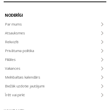
NODERĪGI
Par mums
Atsauksmes
Rekvizīti
Privātuma politika
Filiāles
Vakances
Melnbaltais kalendārs
Biežāk uzdotie jautājumi
Īrēt vai pirkt