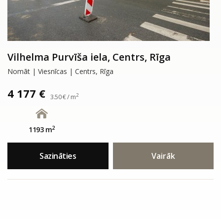
Vilhelma Purvīša iela, Centrs, Rīga
Nomāt | Viesnīcas | Centrs, Rīga
4 177 €
2
3.50 € / m
2
1193 m
Sazināties
Vairāk