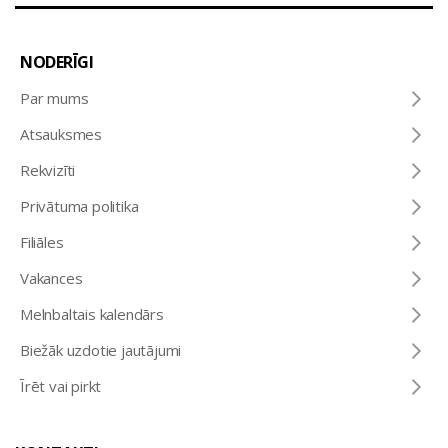
NODERĪGI
Par mums
Atsauksmes
Rekvizīti
Privātuma politika
Filiāles
Vakances
Melnbaltais kalendārs
Biežāk uzdotie jautājumi
Īrēt vai pirkt