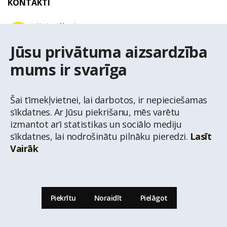
KONTAKTI
Uzziņu tālrunis
+371 67 032 300
Jūsu privātuma aizsardzība
mums ir svarīga
E-pasta adrese
latio@latio.lv
Šai tīmekļvietnei, lai darbotos, ir nepieciešamas
sīkdatnes. Ar Jūsu piekrišanu, mēs varētu
izmantot arī statistikas un sociālo mediju
sīkdatnes, lai nodrošinātu pilnāku pieredzi.
Lasīt
Vairāk
© Nekustamo īpašumu aģentūra Latio.
Aizliegta informācijas pārpublicēšana no
mājas lapas www.latio.lv bez Latio rakstiskas atļaujas. Lapā izmantoti Valsts Adrešu
reģistra Adrešu klasifikatora dati,
© Valsts zemes dienests.
Piekrītu
Noraidīt
Pielāgot
Uz lapas augšu