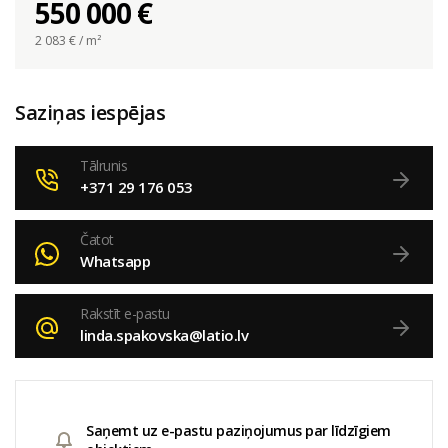
550 000 €
2 083
€ / m²
Saziņas iespējas
Tālrunis
+371 29 176 053
Čatot
Whatsapp
Rakstīt e-pastu
linda.spakovska@latio.lv
Saņemt uz e-pastu paziņojumus par līdzīgiem