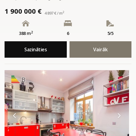
1 900 000 €
2
4 897 € / m
2
388 m
6
5/5
Sazināties
Vairāk
B