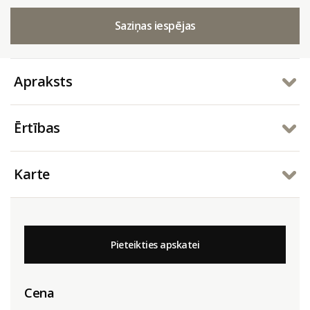
Saziņas iespējas
Apraksts
Ērtības
Karte
Pieteikties apskatei
Cena