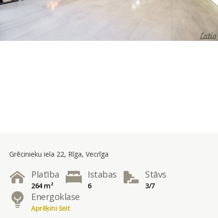
Grēcinieku iela 22, Rīga, Vecrīga
Platība
Istabas
Stāvs
264 m²
6
3/7
Energoklase
Aprēķini šeit