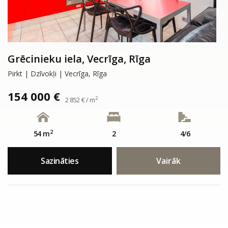
Grēcinieku iela, Vecrīga, Rīga
Pirkt | Dzīvokļi | Vecrīga, Rīga
154 000 €
2
2 852 € / m
2
54 m
2
4/6
Sazināties
Vairāk