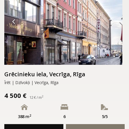
Grēcinieku iela, Vecrīga, Rīga
Īrēt | Dzīvokļi | Vecrīga, Rīga
4 500 €
2
12 € / m
2
388 m
6
5/5