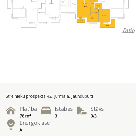
Strēlnieku prospekts 42, Jūrmala, Jaundubulti
Platība
Istabas
Stāvs
78 m²
3
3/3
Energoklase
A