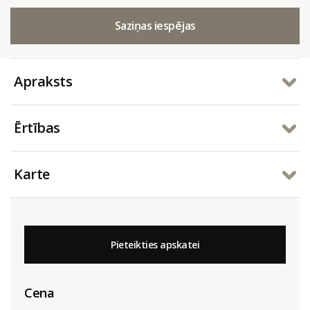
Saziņas iespējas
Apraksts
Ērtības
Karte
Pieteikties apskatei
Cena