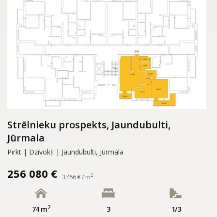
Strēlnieku prospekts, Jaundubulti,
Jūrmala
Pirkt | Dzīvokļi | Jaundubulti, Jūrmala
256 080 €
2
3 456 € / m
2
74 m
3
1/3