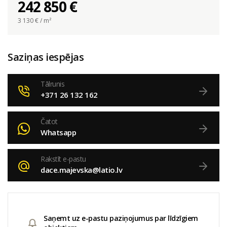
242 850 €
3 130
€ / m²
Saziņas iespējas
Tālrunis
+371 26 132 162
Čatot
Whatsapp
Rakstīt e-pastu
dace.majevska@latio.lv
Saņemt uz e-pastu paziņojumus par līdzīgiem