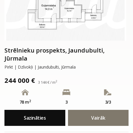
Strēlnieku prospekts, Jaundubulti,
Jūrmala
Pirkt | Dzīvokļi | Jaundubulti, Jūrmala
244 000 €
2
3 144 € / m
2
78 m
3
3/3
Sazināties
Vairāk