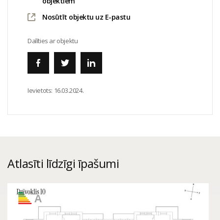
objektiem
Nosūtīt objektu uz E-pastu
Dalīties ar objektu
Ievietots:
16.03.2024.
Atlasīti līdzīgi īpašumi
A