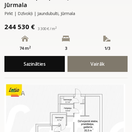
Jūrmala
Pirkt | Dzīvokļi | Jaundubulti, Jūrmala
244 530 €
2
3 300 € / m
2
74 m
3
1/3
Sazināties
Vairāk
A