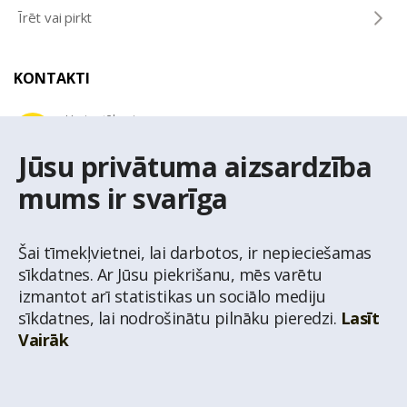
Īrēt vai pirkt
KONTAKTI
Uzziņu tālrunis
+371 67 032 300
Jūsu privātuma aizsardzība
mums ir svarīga
E-pasta adrese
latio@latio.lv
Šai tīmekļvietnei, lai darbotos, ir nepieciešamas
sīkdatnes. Ar Jūsu piekrišanu, mēs varētu
izmantot arī statistikas un sociālo mediju
sīkdatnes, lai nodrošinātu pilnāku pieredzi.
Lasīt
Vairāk
© Nekustamo īpašumu aģentūra Latio.
Aizliegta informācijas pārpublicēšana no
mājas lapas www.latio.lv bez Latio rakstiskas atļaujas. Lapā izmantoti Valsts Adrešu
reģistra Adrešu klasifikatora dati,
© Valsts zemes dienests.