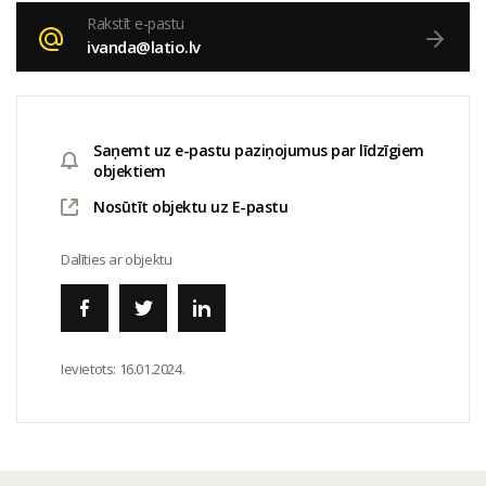
Rakstīt e-pastu
ivanda@latio.lv
Saņemt uz e-pastu paziņojumus par līdzīgiem
objektiem
Nosūtīt objektu uz E-pastu
Dalīties ar objektu
Ievietots:
16.01.2024.