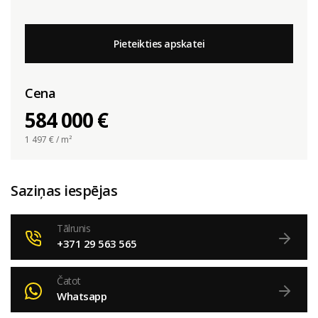
Pieteikties apskatei
Cena
584 000 €
1 497
€ / m²
Saziņas iespējas
Tālrunis
+371 29 563 565
Čatot
Whatsapp