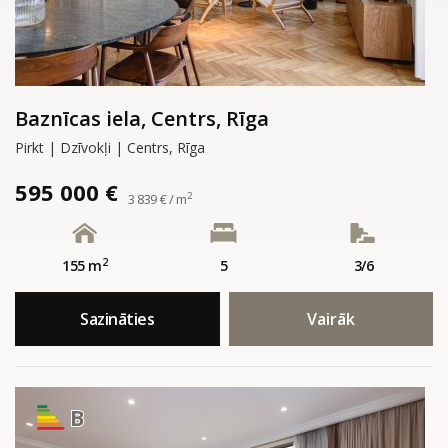
Baznīcas iela, Centrs, Rīga
Pirkt | Dzīvokļi | Centrs, Rīga
595 000 €
2
3 839 € / m
2
155 m
5
3/6
Sazināties
Vairāk
B