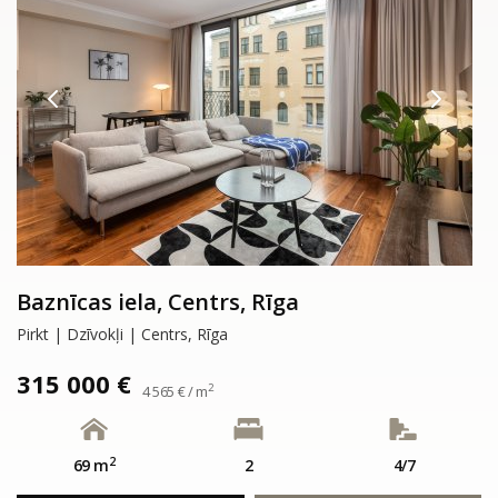
Baznīcas iela, Centrs, Rīga
Pirkt | Dzīvokļi | Centrs, Rīga
315 000 €
2
4 565 € / m
2
69 m
2
4/7