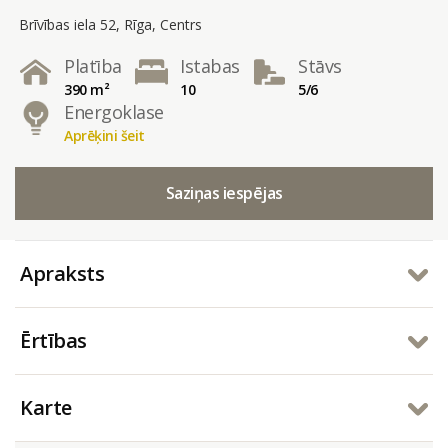
Brīvības iela 52, Rīga, Centrs
Platība
Istabas
Stāvs
390 m²
10
5/6
Energoklase
Aprēķini šeit
Saziņas iespējas
Apraksts
Ērtības
Karte