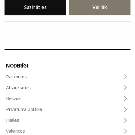
Sazināties
Vairāk
NODERĪGI
Par mums
Atsauksmes
Rekvizīti
Privātuma politika
Filiāles
Vakances