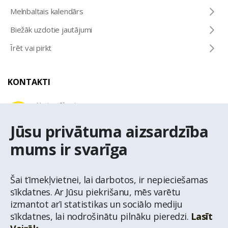
Melnbaltais kalendārs
Biežāk uzdotie jautājumi
Īrēt vai pirkt
KONTAKTI
Uzziņu tālrunis
+371 67 032 300
Jūsu privātuma aizsardzība
mums ir svarīga
E-pasta adrese
latio@latio.lv
Šai tīmekļvietnei, lai darbotos, ir nepieciešamas
sīkdatnes. Ar Jūsu piekrišanu, mēs varētu
izmantot arī statistikas un sociālo mediju
sīkdatnes, lai nodrošinātu pilnāku pieredzi.
Lasīt