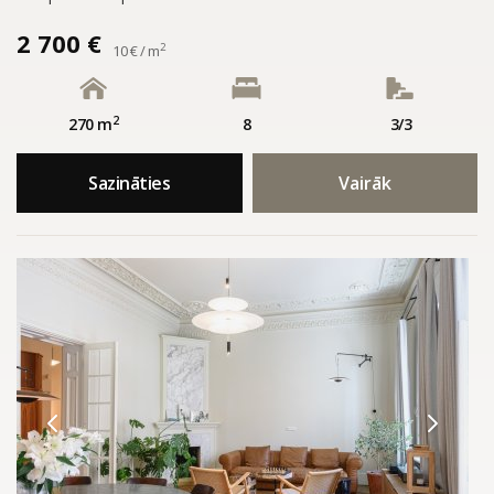
2 700 €
2
10 € / m
2
270 m
8
3/3
Sazināties
Vairāk