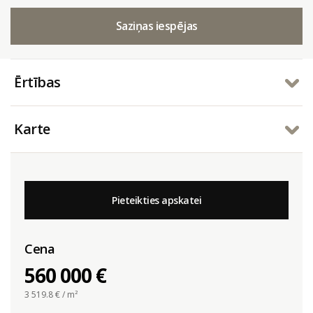
Saziņas iespējas
Ērtības
Karte
Pieteikties apskatei
Cena
560 000 €
3 519.8
€ / m²