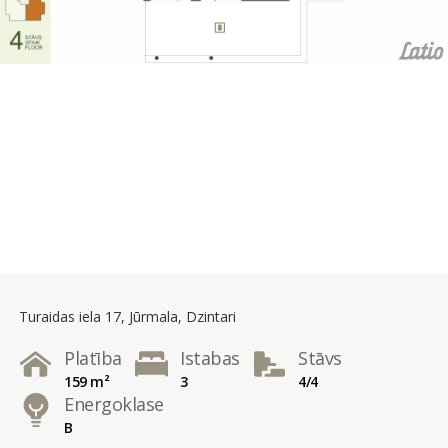
Turaidas iela 17, Jūrmala, Dzintari
Platība
Istabas
Stāvs
159 m²
3
4/4
Energoklase
B