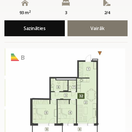
2
93 m
3
2/4
Sazināties
Vairāk
B