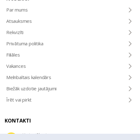
Par mums
Atsauksmes
Rekvizīti
Privātuma politika
Filiāles
Vakances
Melnbaltais kalendārs
Biežāk uzdotie jautājumi
Īrēt vai pirkt
KONTAKTI
Uzziņu tālrunis