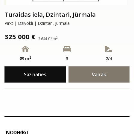
Turaidas iela, Dzintari, Jūrmala
Pirkt | Dzīvokli | Dzintari, Jūrmala
325 000 €
2
3 644 € / m
2
89 m
3
2/4
Sazināties
Vairāk
NODERĪGI