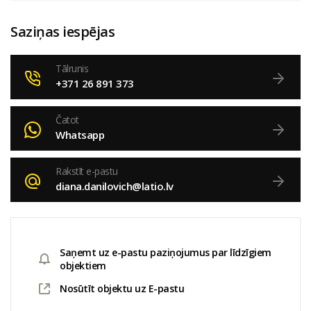
Saziņas iespējas
Tālrunis
+371 26 891 373
Čatot
Whatsapp
Rakstīt e-pastu
diana.danilovich@latio.lv
Saņemt uz e-pastu paziņojumus par līdzīgiem
objektiem
Nosūtīt objektu uz E-pastu