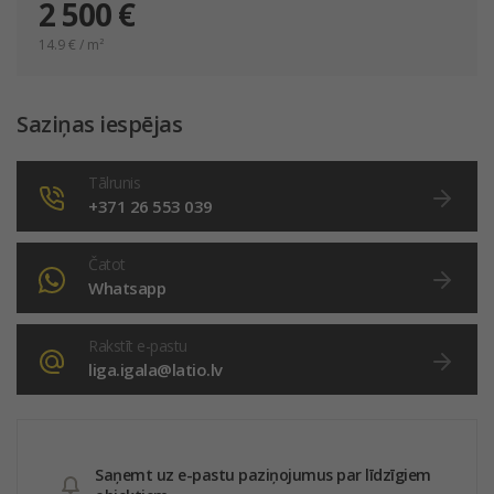
2 500 €
14.9
€ / m²
Saziņas iespējas
Tālrunis
+371 26 553 039
Čatot
Whatsapp
Rakstīt e-pastu
liga.igala@latio.lv
Saņemt uz e-pastu paziņojumus par līdzīgiem