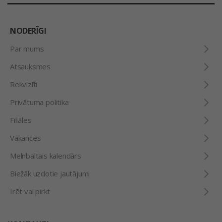
NODERĪGI
Par mums
Atsauksmes
Rekvizīti
Privātuma politika
Filiāles
Vakances
Melnbaltais kalendārs
Biežāk uzdotie jautājumi
Īrēt vai pirkt