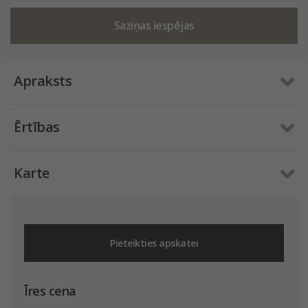
Saziņas iespējas
Apraksts
Ērtības
Karte
Pieteikties apskatei
Īres cena