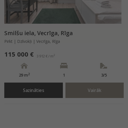
Smilšu iela, Vecrīga, Rīga
Pirkt | Dzīvokļi | Vecrīga, Rīga
115 000 €
2
3 912 € / m
2
29 m
1
3/5
Sazināties
Vairāk