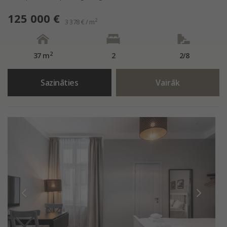
125 000 €
2
3 378 € / m
2
37 m
2
2/8
Sazināties
Vairāk