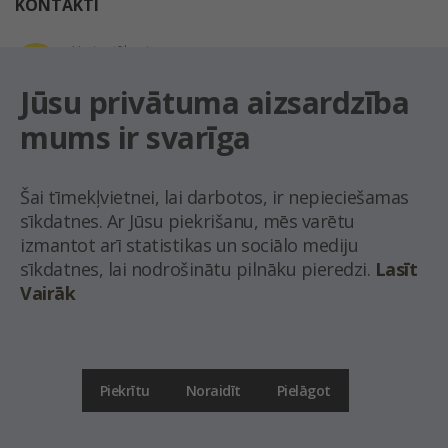
KONTAKTI
Uzziņu tālrunis
+371 67 032 300
Jūsu privātuma aizsardzība
mums ir svarīga
E-pasta adrese
latio@latio.lv
Šai tīmekļvietnei, lai darbotos, ir nepieciešamas
sīkdatnes. Ar Jūsu piekrišanu, mēs varētu
izmantot arī statistikas un sociālo mediju
sīkdatnes, lai nodrošinātu pilnāku pieredzi.
Lasīt
Vairāk
© Nekustamo īpašumu aģentūra Latio.
Aizliegta informācijas pārpublicēšana no
mājas lapas www.latio.lv bez Latio rakstiskas atļaujas. Lapā izmantoti Valsts Adrešu
reģistra Adrešu klasifikatora dati,
© Valsts zemes dienests.
Piekrītu
Noraidīt
Pielāgot
Uz lapas augšu