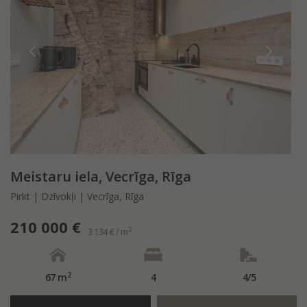
Meistaru iela, Vecrīga, Rīga
Pirkt | Dzīvokļi | Vecrīga, Rīga
210 000 €
2
3 134 € / m
2
67 m
4
4/5