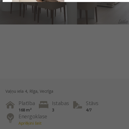
Vaļņu iela 4, Rīga, Vecrīga
Platība
Istabas
Stāvs
168 m²
3
4/7
Energoklase
Aprēķini šeit