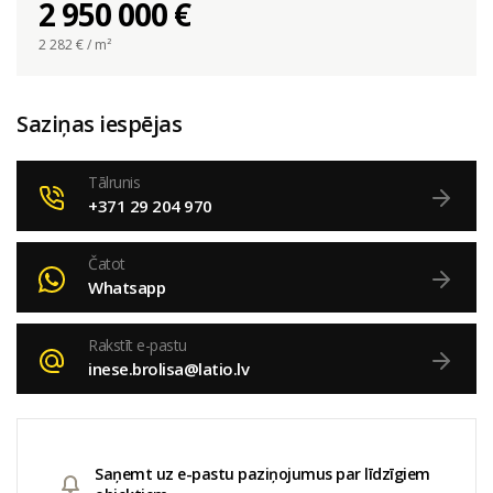
2 950 000 €
2 282
€ / m²
Saziņas iespējas
Tālrunis
+371 29 204 970
Čatot
Whatsapp
Rakstīt e-pastu
inese.brolisa@latio.lv
Saņemt uz e-pastu paziņojumus par līdzīgiem