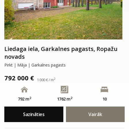
Liedaga iela, Garkalnes pagasts, Ropažu
novads
Pirkt | Māja | Garkalnes pagasts
792 000 €
2
1 000 € / m
2
2
792 m
1762 m
10
Sazināties
Vairāk