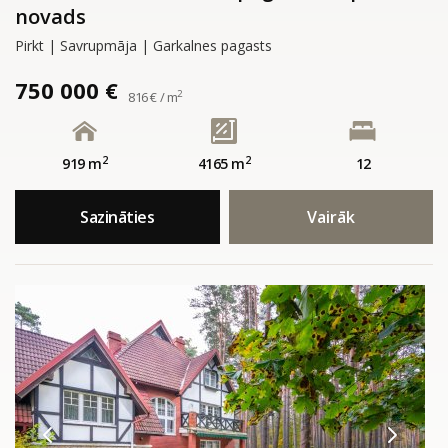
novads
Pirkt | Savrupmāja | Garkalnes pagasts
750 000 €
2
816 € / m
2
2
919 m
4165 m
12
Sazināties
Vairāk