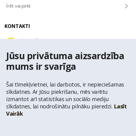
Īrēt vai pirkt
KONTAKTI
Uzziņu tālrunis
+371 67 032 300
Jūsu privātuma aizsardzība
mums ir svarīga
E-pasta adrese
latio@latio.lv
Šai tīmekļvietnei, lai darbotos, ir nepieciešamas
sīkdatnes. Ar Jūsu piekrišanu, mēs varētu
izmantot arī statistikas un sociālo mediju
sīkdatnes, lai nodrošinātu pilnāku pieredzi.
Lasīt
Vairāk
© Nekustamo īpašumu aģentūra Latio.
Aizliegta informācijas pārpublicēšana no
mājas lapas www.latio.lv bez Latio rakstiskas atļaujas. Lapā izmantoti Valsts Adrešu
reģistra Adrešu klasifikatora dati,
© Valsts zemes dienests.