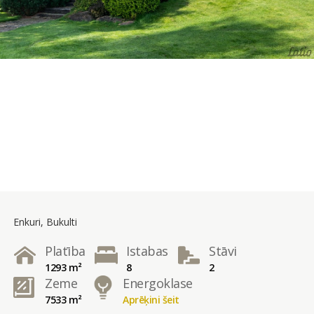
Enkuri, Bukulti
Platība
Istabas
Stāvi
1293 m²
8
2
Zeme
Energoklase
7533 m²
Aprēķini šeit