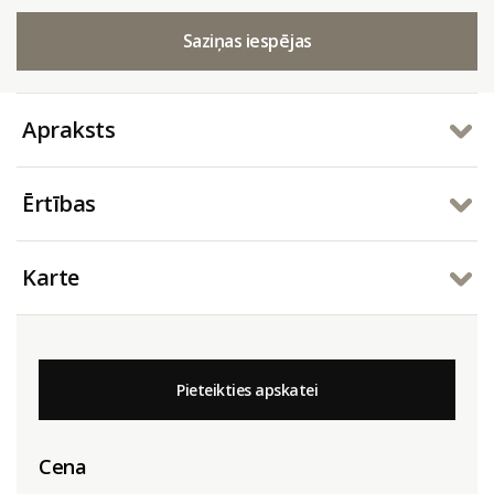
Saziņas iespējas
Apraksts
Ērtības
Karte
Pieteikties apskatei
Cena