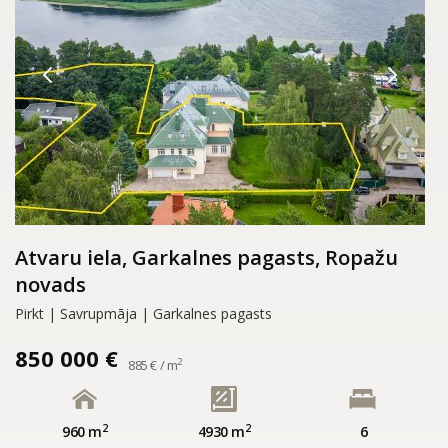
Atvaru iela, Garkalnes pagasts, Ropažu
novads
Pirkt | Savrupmāja | Garkalnes pagasts
850 000 €
2
885 € / m
2
2
960 m
4930 m
6