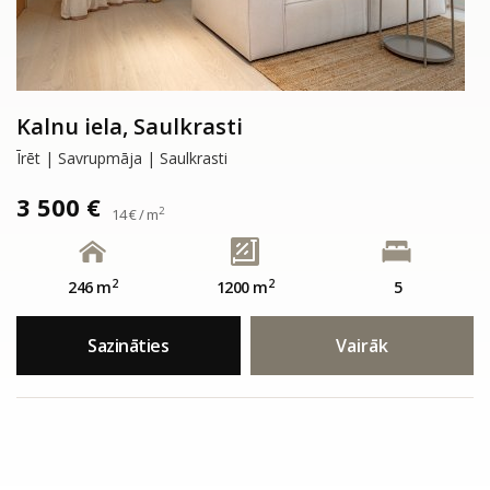
Kalnu iela, Saulkrasti
Īrēt | Savrupmāja | Saulkrasti
3 500 €
2
14 € / m
2
2
246 m
1200 m
5
Sazināties
Vairāk