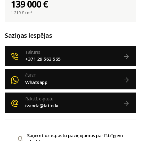
139 000 €
1 219
€ / m²
Saziņas iespējas
Tālrunis
+371 29 563 565
Čatot
Whatsapp
Rakstīt e-pastu
ivanda@latio.lv
Saņemt uz e-pastu paziņojumus par līdzīgiem