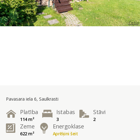
Pavasara iela 6, Saulkrasti
Platība
Istabas
Stāvi
114 m²
3
2
Zeme
Energoklase
622 m²
Aprēķini šeit