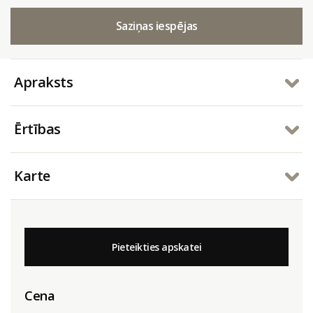
Saziņas iespējas
Apraksts
Ērtības
Karte
Pieteikties apskatei
Cena