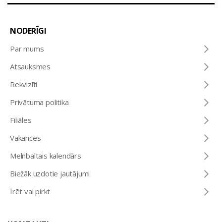
NODERĪGI
Par mums
Atsauksmes
Rekvizīti
Privātuma politika
Filiāles
Vakances
Melnbaltais kalendārs
Biežāk uzdotie jautājumi
Īrēt vai pirkt