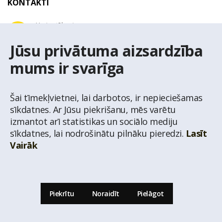
KONTAKTI
Uzziņu tālrunis
+371 67 032 300
Jūsu privātuma aizsardzība
mums ir svarīga
E-pasta adrese
latio@latio.lv
Šai tīmekļvietnei, lai darbotos, ir nepieciešamas
sīkdatnes. Ar Jūsu piekrišanu, mēs varētu
izmantot arī statistikas un sociālo mediju
sīkdatnes, lai nodrošinātu pilnāku pieredzi.
Lasīt
Vairāk
© Nekustamo īpašumu aģentūra Latio.
Aizliegta informācijas pārpublicēšana no
mājas lapas www.latio.lv bez Latio rakstiskas atļaujas. Lapā izmantoti Valsts Adrešu
reģistra Adrešu klasifikatora dati,
© Valsts zemes dienests.
Piekrītu
Noraidīt
Pielāgot
Uz lapas augšu