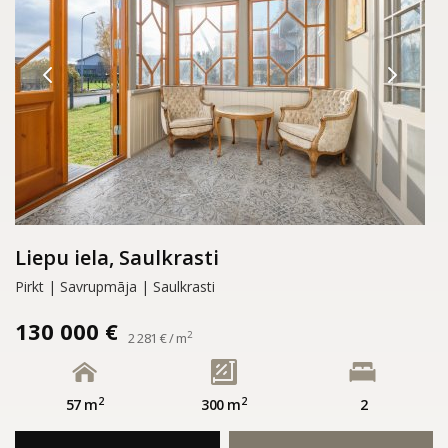
Liepu iela, Saulkrasti
Pirkt | Savrupmāja | Saulkrasti
130 000 €
2
2 281 € / m
2
2
57 m
300 m
2