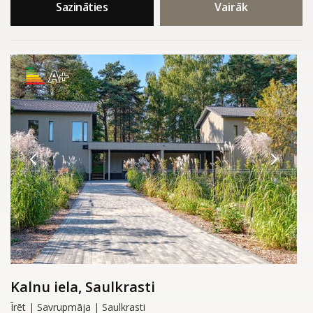
Sazināties
Vairāk
A+
Kalnu iela, Saulkrasti
Īrēt | Savrupmāja | Saulkrasti