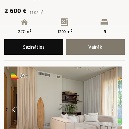
2 600 €
2
11 € / m
2
2
247 m
1200 m
5
Sazināties
Vairāk
A+