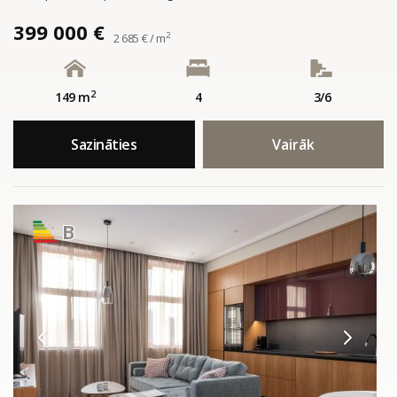
399 000 €
2
2 685 € / m
2
149 m
4
3/6
Sazināties
Vairāk
B