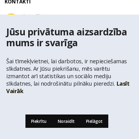
KONTAKTI
Uzziņu tālrunis
+371 67 032 300
Jūsu privātuma aizsardzība
mums ir svarīga
E-pasta adrese
latio@latio.lv
Šai tīmekļvietnei, lai darbotos, ir nepieciešamas
sīkdatnes. Ar Jūsu piekrišanu, mēs varētu
izmantot arī statistikas un sociālo mediju
sīkdatnes, lai nodrošinātu pilnāku pieredzi.
Lasīt
Vairāk
© Nekustamo īpašumu aģentūra Latio.
Aizliegta informācijas pārpublicēšana no
mājas lapas www.latio.lv bez Latio rakstiskas atļaujas. Lapā izmantoti Valsts Adrešu
reģistra Adrešu klasifikatora dati,
© Valsts zemes dienests.
Piekrītu
Noraidīt
Pielāgot
Uz lapas augšu