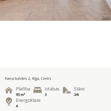
Raiņa bulvāris 2, Rīga, Centrs
Platība
Istabas
Stāvs
95 m²
3
3/6
Energoklase
A