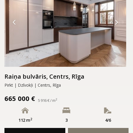
Raiņa bulvāris, Centrs, Rīga
Pirkt | Dzīvokļi | Centrs, Rīga
665 000 €
2
5 916 € / m
2
112 m
3
4/6