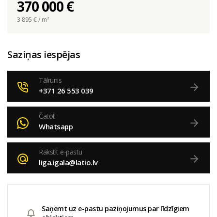
370 000 €
3 895
€ / m²
Saziņas iespējas
Tālrunis
+371 26 553 039
Čatot
Whatsapp
Rakstīt e-pastu
liga.igala@latio.lv
Saņemt uz e-pastu paziņojumus par līdzīgiem