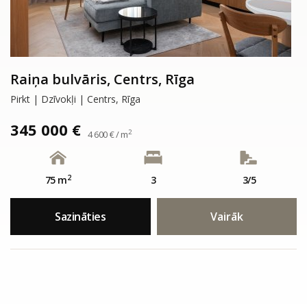
Raiņa bulvāris, Centrs, Rīga
Pirkt | Dzīvokļi | Centrs, Rīga
345 000 €
2
4 600 € / m
2
75 m
3
3/5
Sazināties
Vairāk