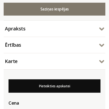
Saziņas iespējas
Apraksts
Ērtības
Karte
Pieteikties apskatei
Cena