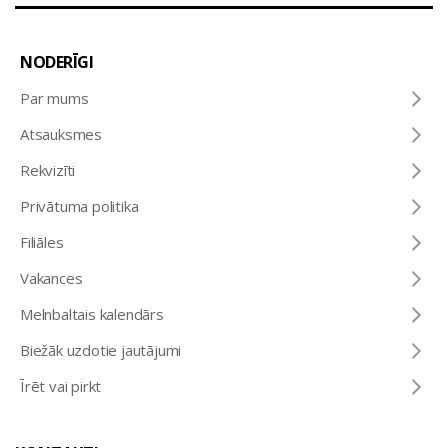
NODERĪGI
Par mums
Atsauksmes
Rekvizīti
Privātuma politika
Filiāles
Vakances
Melnbaltais kalendārs
Biežāk uzdotie jautājumi
Īrēt vai pirkt