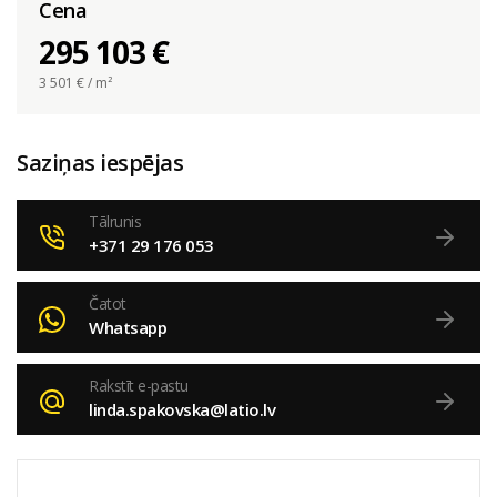
Cena
295 103 €
3 501
€ / m²
Saziņas iespējas
Tālrunis
+371 29 176 053
Čatot
Whatsapp
Rakstīt e-pastu
linda.spakovska@latio.lv