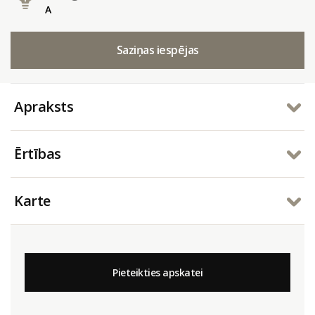
A
Saziņas iespējas
Apraksts
Ērtības
Karte
Pieteikties apskatei