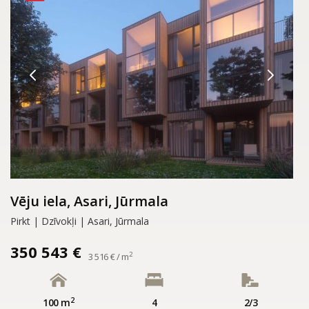
Vēju iela, Asari, Jūrmala
Pirkt | Dzīvokļi | Asari, Jūrmala
350 543 €
2
3 516 € / m
2
100 m
4
2/3