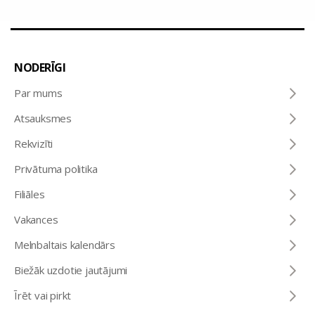
NODERĪGI
Par mums
Atsauksmes
Rekvizīti
Privātuma politika
Filiāles
Vakances
Melnbaltais kalendārs
Biežāk uzdotie jautājumi
Īrēt vai pirkt