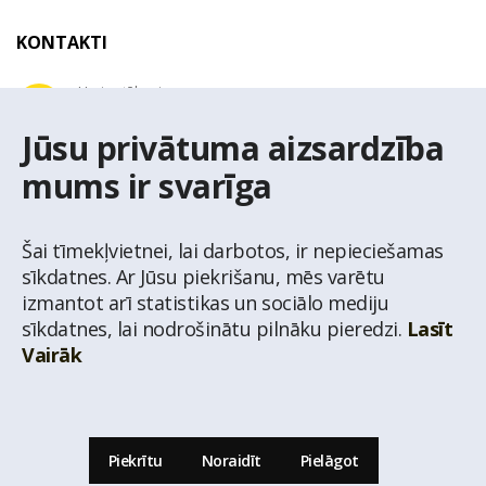
KONTAKTI
Uzziņu tālrunis
+371 67 032 300
Jūsu privātuma aizsardzība
mums ir svarīga
E-pasta adrese
latio@latio.lv
Šai tīmekļvietnei, lai darbotos, ir nepieciešamas
sīkdatnes. Ar Jūsu piekrišanu, mēs varētu
izmantot arī statistikas un sociālo mediju
sīkdatnes, lai nodrošinātu pilnāku pieredzi.
Lasīt
Vairāk
© Nekustamo īpašumu aģentūra Latio.
Aizliegta informācijas pārpublicēšana no
mājas lapas www.latio.lv bez Latio rakstiskas atļaujas. Lapā izmantoti Valsts Adrešu
reģistra Adrešu klasifikatora dati,
© Valsts zemes dienests.
Piekrītu
Noraidīt
Pielāgot