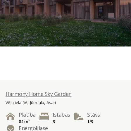
Harmony Home Sky Garden
Vēju iela 5A, Jūrmala, Asari
Platība
Istabas
Stāvs
84 m²
3
1/3
Energoklase