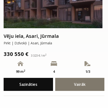
Vēju iela, Asari, Jūrmala
Pirkt | Dzīvokļi | Asari, Jūrmala
330 550 €
2
3 323 € / m
2
99 m
4
1/3
Sazināties
Vairāk