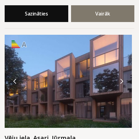
Sazināties
Vairāk
A
Vēju iela, Asari, Jūrmala