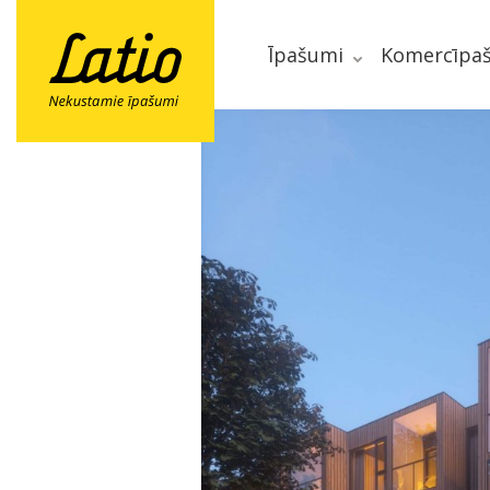
Īpašumi
Komercīpa