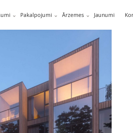
šumi
Pakalpojumi
Ārzemes
Jaunumi
Kon