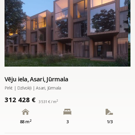
Vēju iela, Asari, Jūrmala
Pirkt | Dzīvokļi | Asari, Jūrmala
312 428 €
2
3 531 € / m
2
88 m
3
1/3