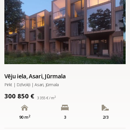
Vēju iela, Asari, Jūrmala
Pirkt | Dzīvokļi | Asari, Jūrmala
300 850 €
2
3 355 € / m
2
90 m
3
2/3