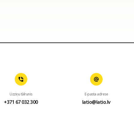
Uzziņu tālrunis
E-pasta adrese
+371 67 032 300
latio@latio.lv