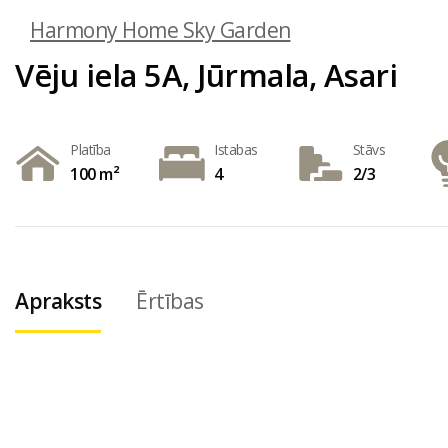
Harmony Home Sky Garden
Vēju iela 5A, Jūrmala, Asari
Platība
Istabas
Stāvs
100 m²
4
2/3
Apraksts
Ērtības