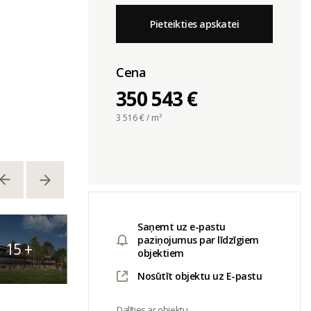
Pieteikties apskatei
Cena
350 543 €
3 516
€ / m²
Saņemt uz e-pastu
paziņojumus par līdzīgiem
15
+
objektiem
Nosūtīt objektu uz E-pastu
Dalīties ar objektu