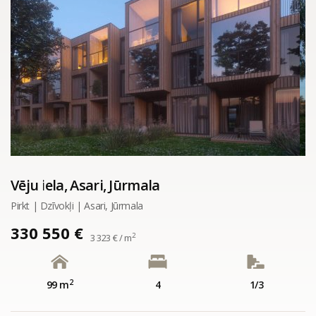
Vēju iela, Asari, Jūrmala
Pirkt | Dzīvokļi | Asari, Jūrmala
330 550 €
2
3 323 € / m
2
99 m
4
1/3