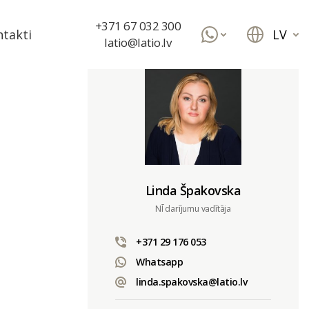
+371 67 032 300
LV
takti
latio@latio.lv
Linda Špakovska
NĪ darījumu vadītāja
+371 29 176 053
Whatsapp
linda.spakovska@latio.lv