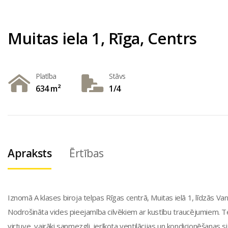
Muitas iela 1, Rīga, Centrs
Platība
Stāvs
634 m²
1/4
Apraksts
Ērtības
Iznomā A klases biroja telpas Rīgas centrā, Muitas ielā 1, līdzās Vanš
Nodrošināta vides pieejamība cilvēkiem ar kustību traucējumiem. Tel
virtuve, vairāki sanmezgli, ierīkota ventilācijas un kondicionēšanas