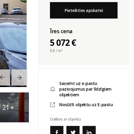
Pieteikties apskatei
Īres cena
5 072 €
8
€ / m²
Saņemt uz e-pastu
paziņojumus par līdzīgiem
objektiem
Nosūtīt objektu uz E-pastu
21
+
Dalīties ar objektu