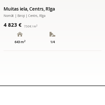
Muitas iela, Centrs, Rīga
Nomāt | Biroji | Centrs, Rīga
4 823 €
2
7.50 € / m
2
643 m
1/4