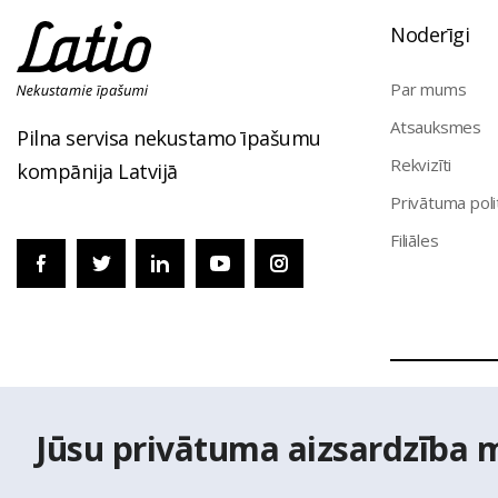
Noderīgi
Par mums
Atsauksmes
Pilna servisa nekustamo īpašumu
Rekvizīti
kompānija Latvijā
Privātuma poli
Filiāles
© Nekustamo 
Jūsu privātuma aizsardzība 
izmantoti Vals