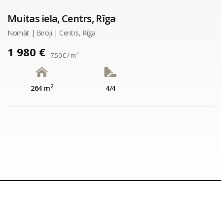
Muitas iela, Centrs, Rīga
Nomāt | Biroji | Centrs, Rīga
1 980 €
2
7.50 € / m
2
264 m
4/4