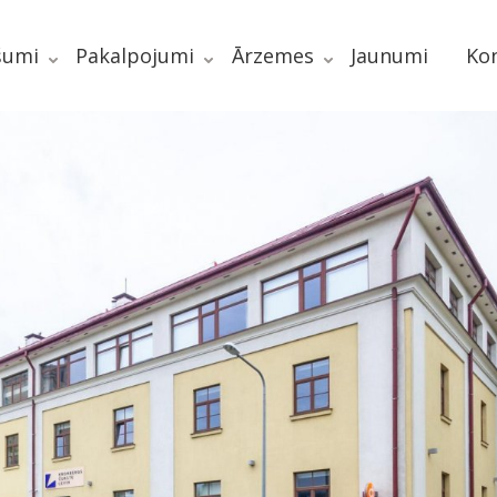
šumi
Pakalpojumi
Ārzemes
Jaunumi
Kon