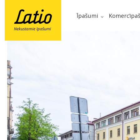
Īpašumi
Komercīpa