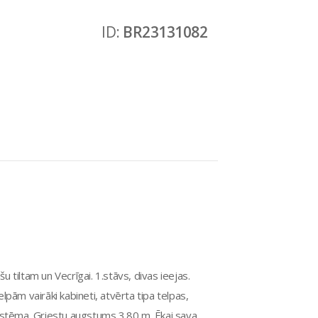
ID:
BR23131082
u tiltam un Vecrīgai. 1.stāvs, divas ieejas.
pām vairāki kabineti, atvērta tipa telpas,
 sistēma. Griestu augstums 3.80 m. Ēkai sava