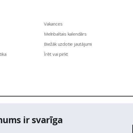
Vakances
Melnbaltais kalendārs
Biežāk uzdotie jautājumi
tika
Īrēt vai pirkt
īpašumu aģentūra Latio.
Aizliegta informācijas pārpublicēšana no
mums ir svarīga
ts Adrešu reģistra Adrešu klasifikatora dati,
© Valsts zemes diene