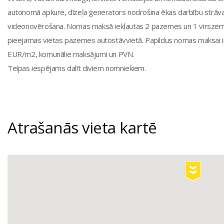
autonomā apkure, dīzeļa ģenerators nodrošina ēkas darbību strāv
videonovērošana. Nomas maksā iekļautas 2 pazemes un 1 virszem
pieejamas vietas pazemes autostāvvietā. Papildus nomas maksai 
EUR/m2, komunālie maksājumi un PVN.
Telpas iespējams dalīt diviem nomniekiem.
Atrašanās vieta kartē