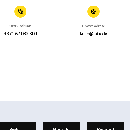
Uzziņu tālrunis
E-pasta adrese
+371 67 032 300
latio@latio.lv
 mājas lapas www.latio.lv bez Latio rakstiskas atļaujas. Lapā
sts.
Piekrītu
Noraidīt
Pielāgot