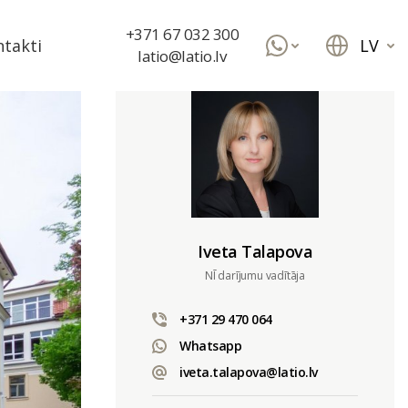
+371 67 032 300
LV
takti
latio@latio.lv
Iveta Talapova
NĪ darījumu vadītāja
+371 29 470 064
Whatsapp
iveta.talapova@latio.lv