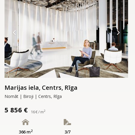
Marijas iela, Centrs, Rīga
Nomāt | Biroji | Centrs, Rīga
5 856 €
2
16 € / m
2
366 m
3/7