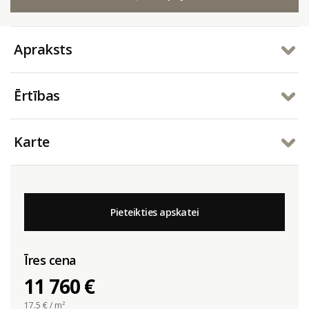
Apraksts
Ērtības
Karte
Pieteikties apskatei
Īres cena
11 760 €
17.5
€ / m²