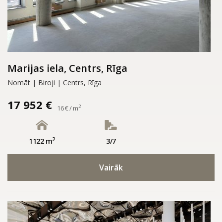
Marijas iela, Centrs, Rīga
Nomāt | Biroji | Centrs, Rīga
17 952 €
2
16 € / m
2
1122 m
3/7
Vairāk