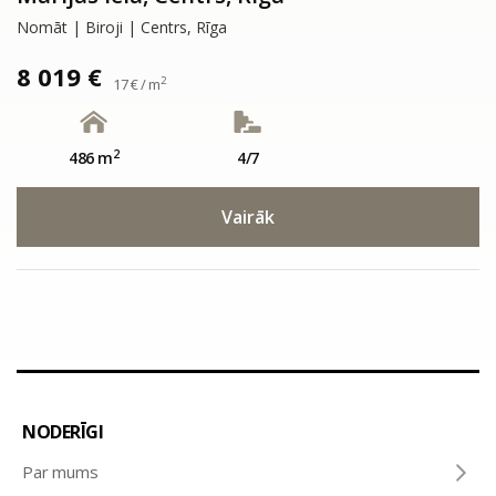
Nomāt | Biroji | Centrs, Rīga
8 019 €
2
17 € / m
2
486 m
4/7
Vairāk
NODERĪGI
Par mums