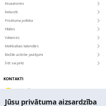
Atsauksmes
Rekvizīti
Privātuma politika
Filiāles
Vakances
Melnbaltais kalendārs
Biežāk uzdotie jautājumi
Īrēt vai pirkt
KONTAKTI
Uzziņu tālrunis
+371 67 032 300
Jūsu privātuma aizsardzība