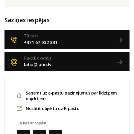
Saziņas iespējas
Tālrunis
+371 67 032 331
Rakstīt e-pastu
latio@latio.lv
Saņemt uz e-pastu paziņojumus par līdzīgiem
objektiem
Nosūtīt objektu uz E-pastu
Dalīties ar objektu