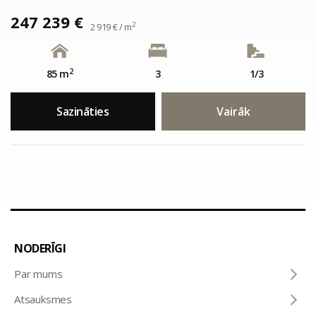
247 239 €
2
2 919 € / m
2
85 m
3
1/3
Sazināties
Vairāk
NODERĪGI
Par mums
Atsauksmes