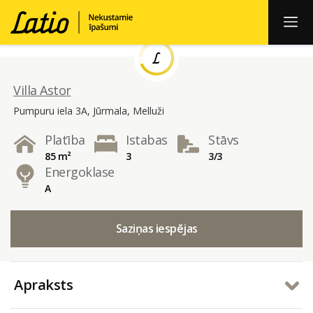
Villa Astor
Pumpuru iela 3A, Jūrmala, Melluži
Platība
Istabas
Stāvs
85 m²
3
3/3
Energoklase
A
Saziņas iespējas
Apraksts