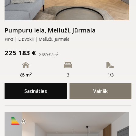
Pumpuru iela, Melluži, Jūrmala
Pirkt | Dzīvokļi | Melluži, Jūrmala
225 183 €
2
2 659 € / m
2
85 m
3
1/3
Sazināties
Vairāk
A