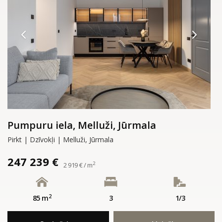
Pumpuru iela, Melluži, Jūrmala
Pirkt | Dzīvokļi | Melluži, Jūrmala
247 239 €
2
2 919 € / m
2
85 m
3
1/3