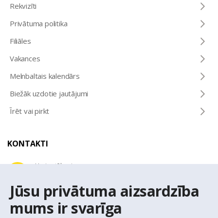
Rekvizīti
Privātuma politika
Filiāles
Vakances
Melnbaltais kalendārs
Biežāk uzdotie jautājumi
Īrēt vai pirkt
KONTAKTI
Uzziņu tālrunis
+371 67 032 300
Jūsu privātuma aizsardzība
mums ir svarīga
E-pasta adrese
latio@latio.lv