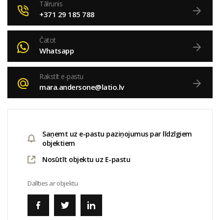
Tālrunis
+371 29 185 788
Čatot
Whatsapp
Rakstīt e-pastu
mara.andersone@latio.lv
Saņemt uz e-pastu paziņojumus par līdzīgiem
objektiem
Nosūtīt objektu uz E-pastu
Dalīties ar objektu