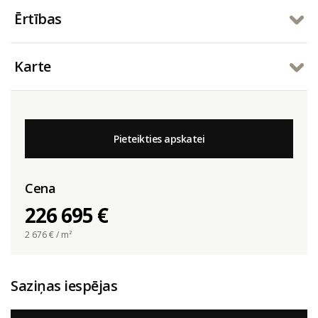
Ērtības
Karte
Pieteikties apskatei
Cena
226 695 €
2 676
€ / m²
Saziņas iespējas