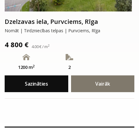
Dzelzavas iela, Purvciems, Rīga
Nomāt | Tirdzniecības telpas | Purvciems, Rīga
4 800 €
2
4.00 € / m
2
1200 m
2
Sazināties
Vairāk