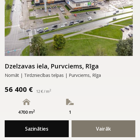
Dzelzavas iela, Purvciems, Rīga
Nomāt | Tirdzniecības telpas | Purvciems, Rīga
56 400 €
2
12 € / m
2
4700 m
1
Sazināties
Vairāk