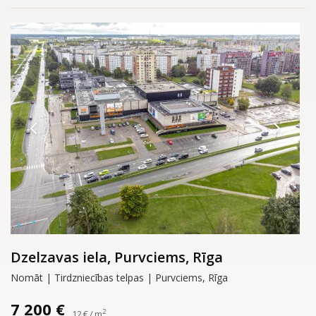
Dzelzavas iela, Purvciems, Rīga
Nomāt | Tirdzniecības telpas | Purvciems, Rīga
7 200 €
2
12 € / m