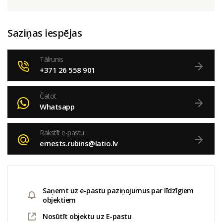
Saziņas iespējas
Tālrunis
+371 26 558 901
Čatot
Whatsapp
Rakstīt e-pastu
ernests.rubins@latio.lv
Saņemt uz e-pastu paziņojumus par līdzīgiem
objektiem
Nosūtīt objektu uz E-pastu