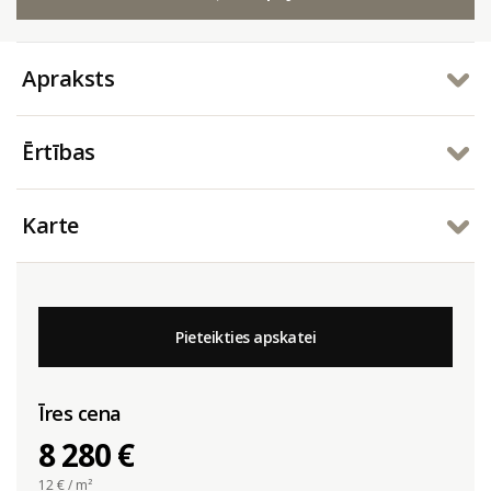
Apraksts
Ērtības
Karte
Pieteikties apskatei
Īres cena
8 280 €
12
€ / m²