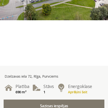
Dzelzavas iela 72, Rīga, Purvciems
Platība
Stāvs
Energoklase
690 m²
1
Aprēķini šeit
Saziņas iespējas