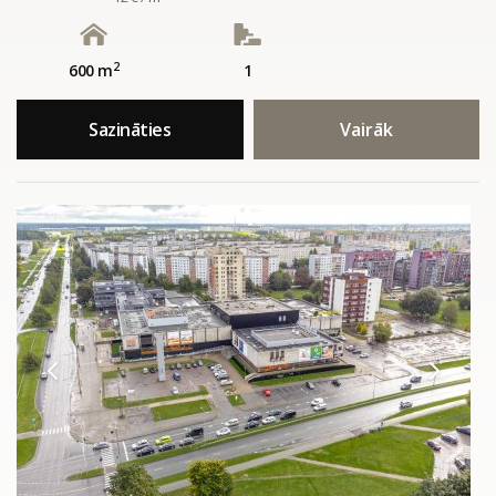
2
600 m
1
Sazināties
Vairāk