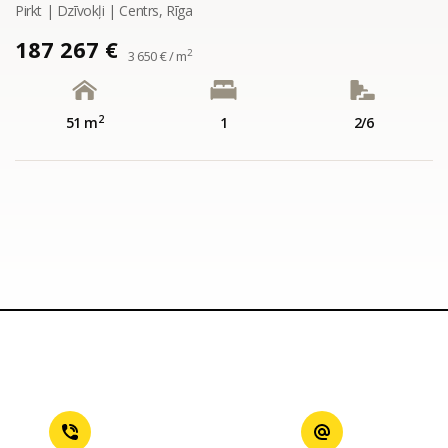
Pirkt | Dzīvokļi | Centrs, Rīga
187 267 €
2
3 650 € / m
2
51 m
1
2/6