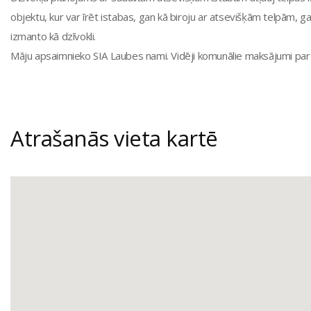
objektu, kur var īrēt istabas, gan kā biroju ar atsevišķām telpām, g
izmanto kā dzīvokli.
Māju apsaimnieko SIA Laubes nami. Vidēji komunālie maksājumi par 
Atrašanās vieta kartē