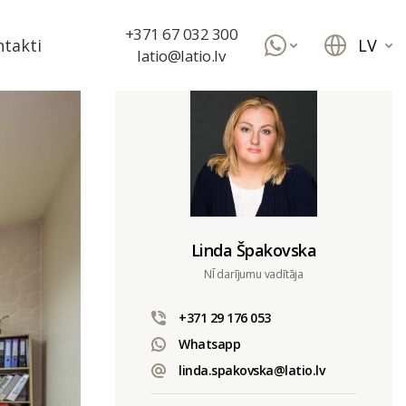
+371 67 032 300
LV
takti
latio@latio.lv
Linda Špakovska
NĪ darījumu vadītāja
+371 29 176 053
Whatsapp
linda.spakovska@latio.lv