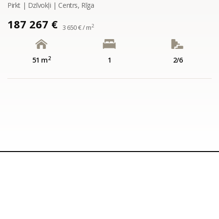
Pirkt | Dzīvokļi | Centrs, Rīga
187 267 €
2
3 650 € / m
2
51 m
1
2/6