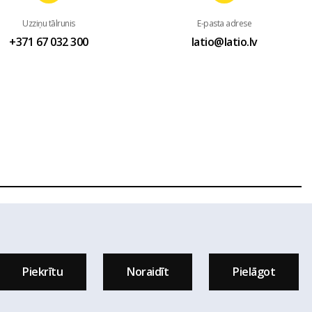
Uzziņu tālrunis
E-pasta adrese
+371 67 032 300
latio@latio.lv
 mājas lapas www.latio.lv bez Latio rakstiskas atļaujas. Lapā
sts.
Piekrītu
Noraidīt
Pielāgot