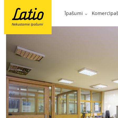
Īpašumi
Komercīpa