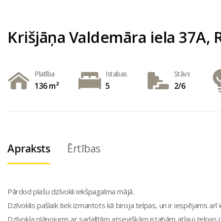
Krišjāņa Valdemāra iela 37A, R
Platība
Istabas
Stāvs
136 m²
5
2/6
Apraksts
Ērtības
Pārdod plašu dzīvokli iekšpagalma mājā.
Dzīvoklis pašlaik tiek izmantots kā biroja telpas, un ir iespējams arī 
Dzīvokļa plānojums ar sadalītām atsevišķām istabām atļauj telpas