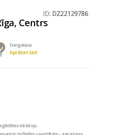
ID:
DZ22129786
īga, Centrs
Energoklase
Aprēķini šeit
iegādāties kā biroju.
 izmantot dažādām vajadzībām - gan kā īres