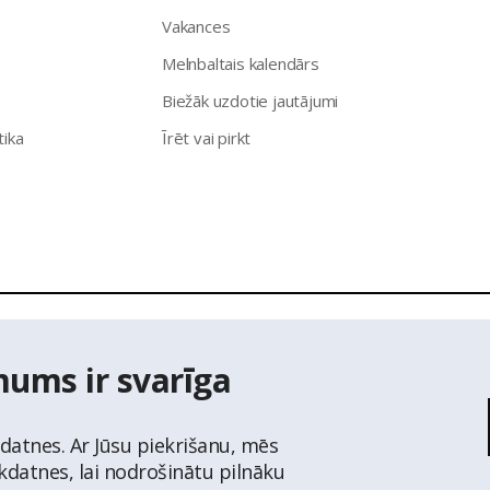
Vakances
Melnbaltais kalendārs
Biežāk uzdotie jautājumi
tika
Īrēt vai pirkt
īpašumu aģentūra Latio.
Aizliegta informācijas pārpublicēšana no
mums ir svarīga
ts Adrešu reģistra Adrešu klasifikatora dati,
© Valsts zemes diene
kdatnes. Ar Jūsu piekrišanu, mēs
īkdatnes, lai nodrošinātu pilnāku