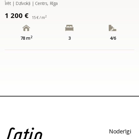
Īrēt | Dzīvokļi | Centrs, Rīga
1 200 €
2
15 € / m
2
78 m
3
4/6
Noderīgi