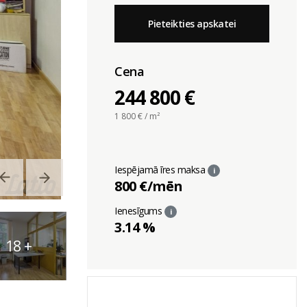
Pieteikties apskatei
Cena
244 800 €
1 800
€ / m²
Iespējamā īres maksa
i
800 €/mēn
Ienesīgums
i
3.14 %
18
+