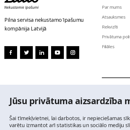
Par mums
Atsauksmes
Pilna servisa nekustamo īpašumu
Rekvizīti
kompānija Latvijā
Privātuma poli
Filiāles
© Nekustamo 
Jūsu privātuma aizsardzība 
izmantoti Vals
Šai tīmekļvietnei, lai darbotos, ir nepieciešamas sī
varētu izmantot arī statistikas un sociālo mediju s