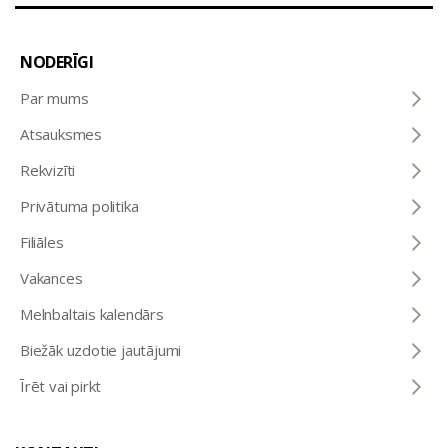
NODERĪGI
Par mums
Atsauksmes
Rekvizīti
Privātuma politika
Filiāles
Vakances
Melnbaltais kalendārs
Biežāk uzdotie jautājumi
Īrēt vai pirkt