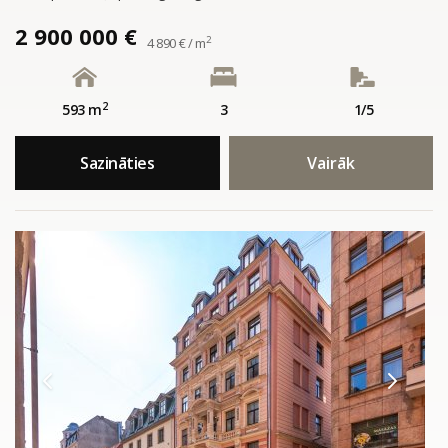
2 900 000 €
2
4 890 € / m
2
593 m
3
1/5
Sazināties
Vairāk