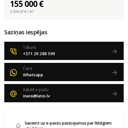
155 000 €
2 039.47
€ / m²
Saziņas iespējas
Tālrunis
+371 29 288 599
Čatot
Whatsapp
Rakstīt e-pastu
inara@latio.lv
Saņemt uz e-pastu paziņojumus par līdzīgiem