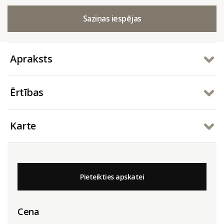
Saziņas iespējas
Apraksts
Ērtības
Karte
Pieteikties apskatei
Cena