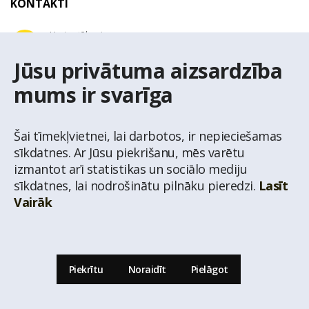
KONTAKTI
Uzziņu tālrunis
+371 67 032 300
Jūsu privātuma aizsardzība
mums ir svarīga
E-pasta adrese
latio@latio.lv
Šai tīmekļvietnei, lai darbotos, ir nepieciešamas
sīkdatnes. Ar Jūsu piekrišanu, mēs varētu
izmantot arī statistikas un sociālo mediju
sīkdatnes, lai nodrošinātu pilnāku pieredzi.
Lasīt
Vairāk
© Nekustamo īpašumu aģentūra Latio.
Aizliegta informācijas pārpublicēšana no
mājas lapas www.latio.lv bez Latio rakstiskas atļaujas. Lapā izmantoti Valsts Adrešu
reģistra Adrešu klasifikatora dati,
© Valsts zemes dienests.
Piekrītu
Noraidīt
Pielāgot
Uz lapas augšu