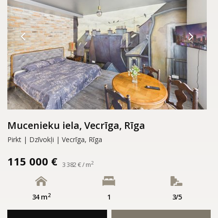
Mucenieku iela, Vecrīga, Rīga
Pirkt | Dzīvokļi | Vecrīga, Rīga
115 000 €
2
3 382 € / m
2
34 m
1
3/5