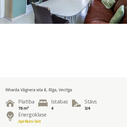
Riharda Vāgnera iela 8, Rīga, Vecrīga
Platība
Istabas
Stāvs
76 m²
4
3/4
Energoklase
Aprēķini šeit