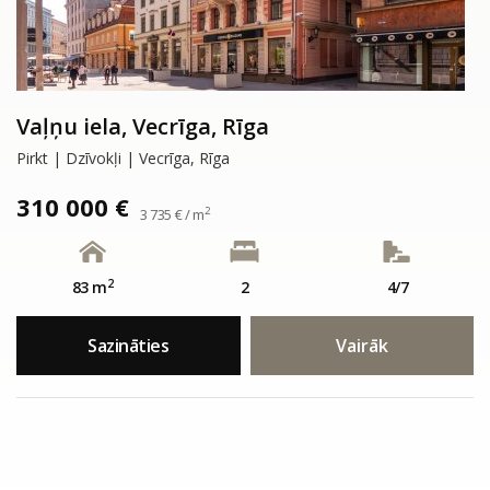
Vaļņu iela, Vecrīga, Rīga
Pirkt | Dzīvokļi | Vecrīga, Rīga
310 000 €
2
3 735 € / m
2
83 m
2
4/7
Sazināties
Vairāk