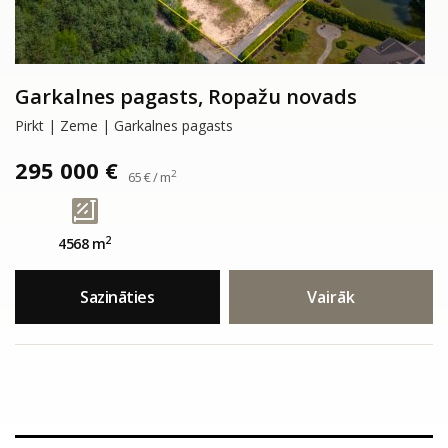
Garkalnes pagasts, Ropažu novads
Pirkt | Zeme | Garkalnes pagasts
295 000 €
2
65 € / m
2
4568 m
Sazināties
Vairāk