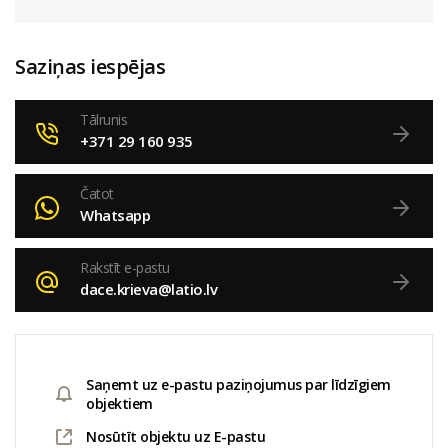
Saziņas iespējas
Tālrunis
+371 29 160 935
Čatot
Whatsapp
Rakstīt e-pastu
dace.krieva@latio.lv
Saņemt uz e-pastu paziņojumus par līdzīgiem
objektiem
Nosūtīt objektu uz E-pastu