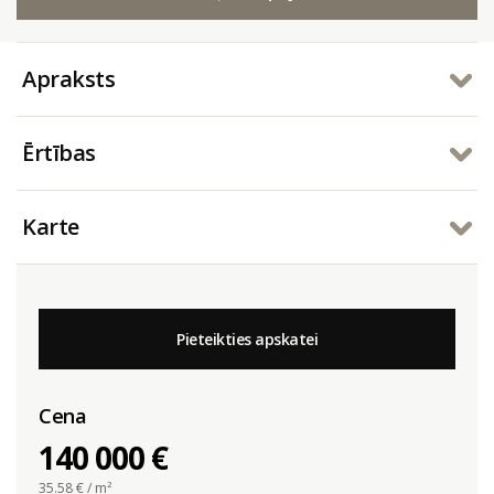
Apraksts
Ērtības
Karte
Pieteikties apskatei
Cena
140 000 €
35.58
€ / m²