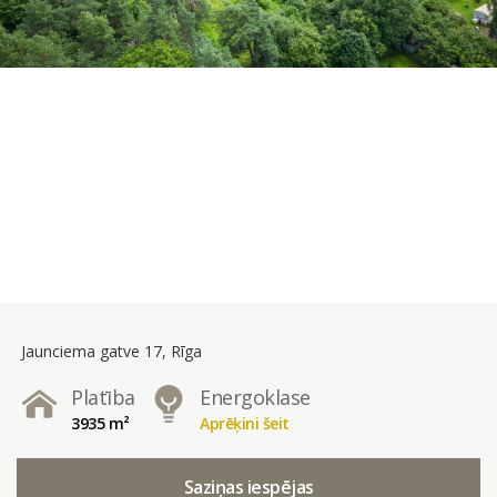
Jaunciema gatve 17, Rīga
Platība
Energoklase
3935 m²
Aprēķini šeit
Saziņas iespējas