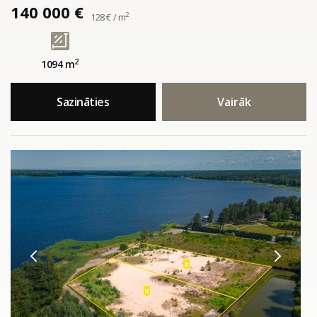
140 000 €
2
128 € / m
2
1094 m
Sazināties
Vairāk