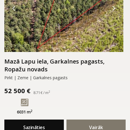
Mazā Lapu iela, Garkalnes pagasts,
Ropažu novads
Pirkt | Zeme | Garkalnes pagasts
52 500 €
2
8.71 € / m
2
6031 m
Sazināties
Vairāk