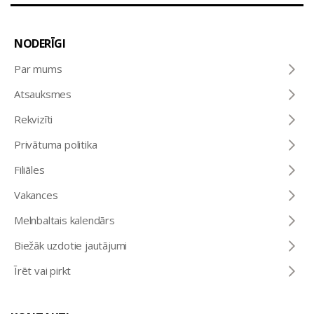
NODERĪGI
Par mums
Atsauksmes
Rekvizīti
Privātuma politika
Filiāles
Vakances
Melnbaltais kalendārs
Biežāk uzdotie jautājumi
Īrēt vai pirkt