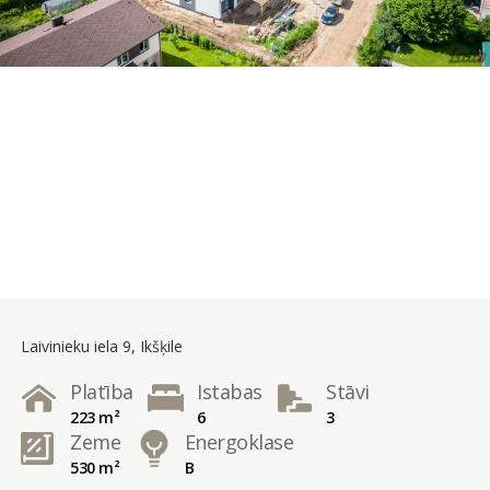
Laivinieku iela 9, Ikšķile
Platība
Istabas
Stāvi
223 m²
6
3
Zeme
Energoklase
530 m²
B