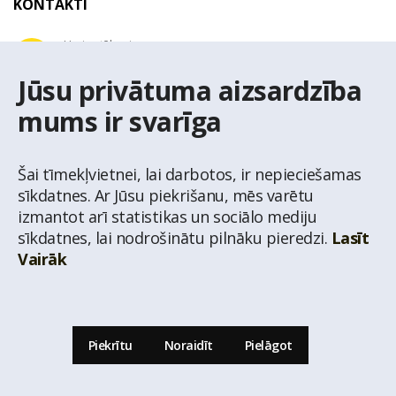
KONTAKTI
Uzziņu tālrunis
+371 67 032 300
Jūsu privātuma aizsardzība
mums ir svarīga
E-pasta adrese
latio@latio.lv
Šai tīmekļvietnei, lai darbotos, ir nepieciešamas
sīkdatnes. Ar Jūsu piekrišanu, mēs varētu
izmantot arī statistikas un sociālo mediju
sīkdatnes, lai nodrošinātu pilnāku pieredzi.
Lasīt
Vairāk
© Nekustamo īpašumu aģentūra Latio.
Aizliegta informācijas pārpublicēšana no
mājas lapas www.latio.lv bez Latio rakstiskas atļaujas. Lapā izmantoti Valsts Adrešu
reģistra Adrešu klasifikatora dati,
© Valsts zemes dienests.
Piekrītu
Noraidīt
Pielāgot
Uz lapas augšu