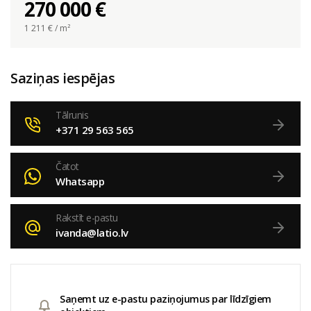
270 000 €
1 211
€ / m²
Saziņas iespējas
Tālrunis
+371 29 563 565
Čatot
Whatsapp
Rakstīt e-pastu
ivanda@latio.lv
Saņemt uz e-pastu paziņojumus par līdzīgiem