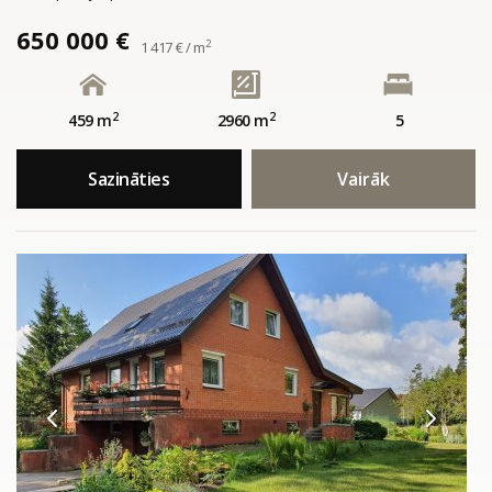
650 000 €
2
1 417 € / m
2
2
459 m
2960 m
5
Sazināties
Vairāk