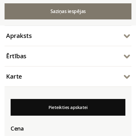
Saziņas iespējas
Apraksts
Ērtības
Karte
Pieteikties apskatei
Cena