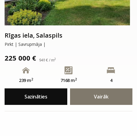
Rīgas iela, Salaspils
Pirkt | Savrupmāja |
225 000 €
2
941 € / m
2
2
239 m
7168 m
4
Sazināties
Vairāk