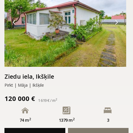
Ziedu iela, Ikšķile
Pirkt | Māja | Ikšķile
120 000 €
2
1 619 € / m
2
2
74 m
1379 m
3