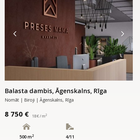
Balasta dambis, Āgenskalns, Rīga
Nomāt | Biroji | Āgenskalns, Rīga
8 750 €
2
18 € / m
2
500 m
4/11