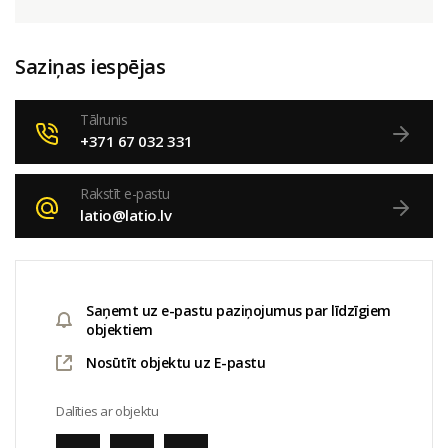
Saziņas iespējas
Tālrunis
+371 67 032 331
Rakstīt e-pastu
latio@latio.lv
Saņemt uz e-pastu paziņojumus par līdzīgiem
objektiem
Nosūtīt objektu uz E-pastu
Dalīties ar objektu