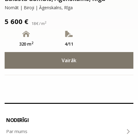
Nomāt | Biroji | Āgenskalns, Rīga
5 600 €
2
18 € / m
2
320 m
4/11
Vairāk
NODERĪGI
Par mums