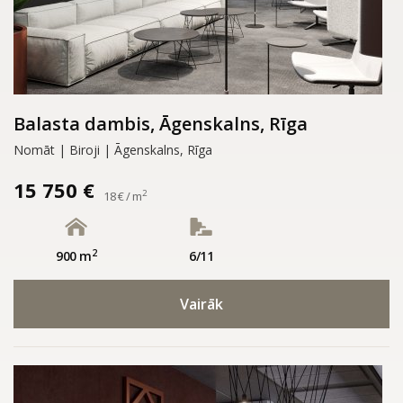
Balasta dambis, Āgenskalns, Rīga
Nomāt | Biroji | Āgenskalns, Rīga
15 750 €
2
18 € / m
2
900 m
6/11
Vairāk