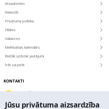
Atsauksmes
Rekvizīti
Privātuma politika
Filiāles
Vakances
Melnbaltais kalendārs
Biežāk uzdotie jautājumi
Īrēt vai pirkt
KONTAKTI
Uzziņu tālrunis
+371 67 032 300
Jūsu privātuma aizsardzība