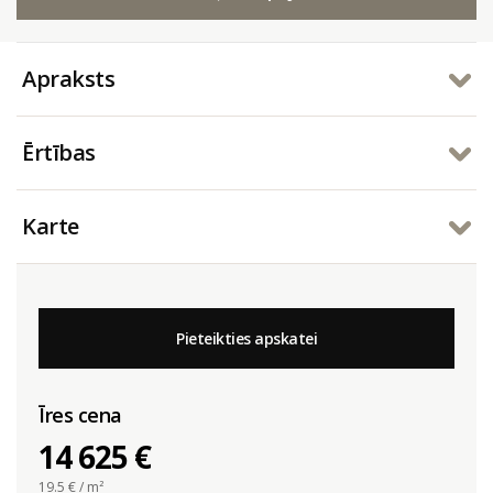
Apraksts
Ērtības
Karte
Pieteikties apskatei
Īres cena
14 625 €
19.5
€ / m²