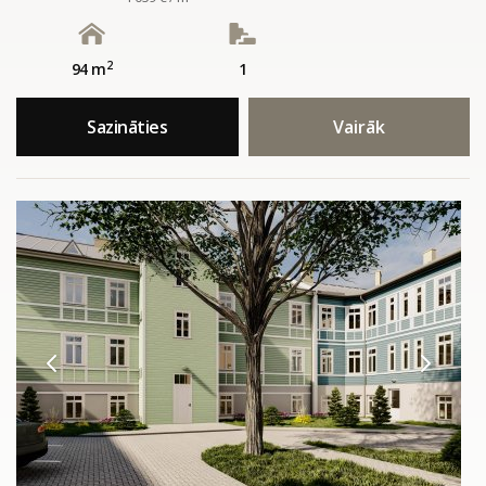
2
94 m
1
Sazināties
Vairāk