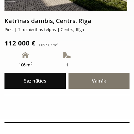
Katrīnas dambis, Centrs, Rīga
Pirkt | Tirdzniecības telpas | Centrs, Rīga
112 000 €
2
1 057 € / m
2
106 m
1
Sazināties
Vairāk