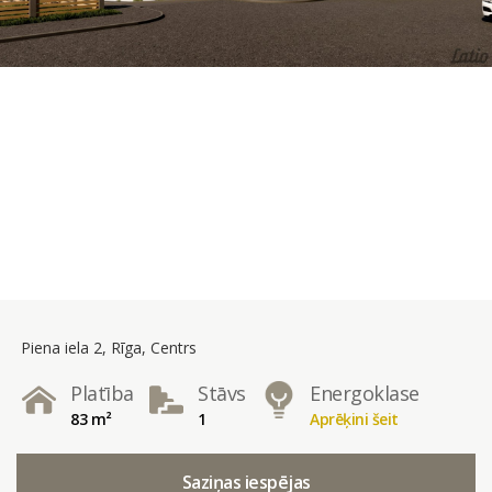
Piena iela 2, Rīga, Centrs
Platība
Stāvs
Energoklase
83 m²
1
Aprēķini šeit
Saziņas iespējas