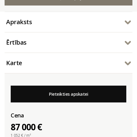
Apraksts
Ērtības
Karte
Pieteikties apskatei
Cena
87 000 €
1 052
€ / m²