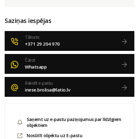
Saziņas iespējas
Tālrunis
+371 29 204 970
Čatot
Whatsapp
Rakstīt e-pastu
inese.brolisa@latio.lv
Saņemt uz e-pastu paziņojumus par līdzīgiem
objektiem
Nosūtīt objektu uz E-pastu