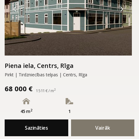
Piena iela, Centrs, Rīga
Pirkt | Tirdzniecības telpas | Centrs, Rīga
68 000 €
2
1 511 € / m
2
45 m
1
Sazināties
Vairāk