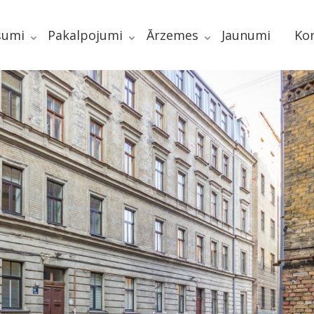
šumi
Pakalpojumi
Ārzemes
Jaunumi
Kon