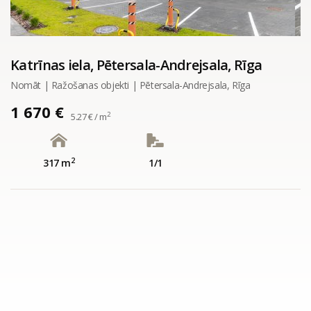
Katrīnas iela, Pētersala-Andrejsala, Rīga
Nomāt | Ražošanas objekti | Pētersala-Andrejsala, Rīga
1 670 €
2
5.27 € / m
2
317 m
1/1