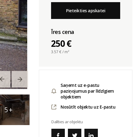
Pieteikties apskatei
Īres cena
250 €
3.57
€ / m²
Saņemt uz e-pastu
paziņojumus par līdzīgiem
objektiem
Nosūtīt objektu uz E-pastu
5
+
Dalīties ar objektu