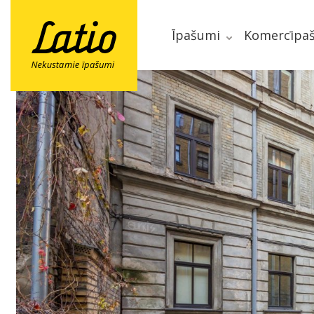
Īpašumi
Komercīpa