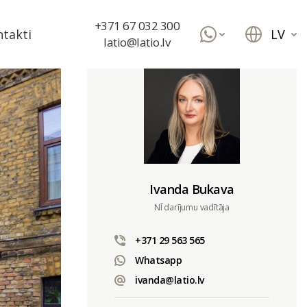
+371 67 032 300
LV
takti
latio@latio.lv
Ivanda Bukava
NĪ darījumu vadītāja
+371 29 563 565
Whatsapp
ivanda@latio.lv