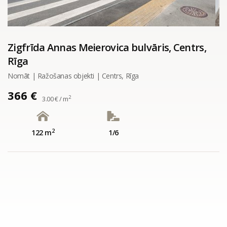
Zigfrīda Annas Meierovica bulvāris, Centrs,
Rīga
Nomāt | Ražošanas objekti | Centrs, Rīga
366 €
2
3.00 € / m
2
122 m
1/6