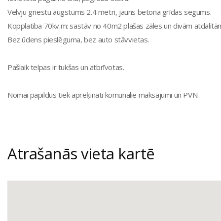
Velvju griestu augstums 2.4 metri, jauns betona grīdas segums.
Kopplatība 70kv.m: sastāv no 40m2 plašas zāles un divām atdalī
Bez ūdens pieslēguma, bez auto stāvvietas.
Pašlaik telpas ir tukšas un atbrīvotas.
Nomai papildus tiek aprēķināti komunālie maksājumi un PVN.
Atrašanās vieta kartē