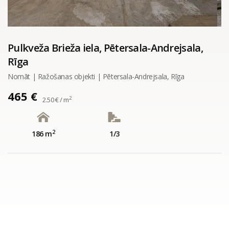
Pulkveža Brieža iela, Pētersala-Andrejsala,
Rīga
Nomāt | Ražošanas objekti | Pētersala-Andrejsala, Rīga
465 €
2
2.50 € / m
2
186 m
1/3