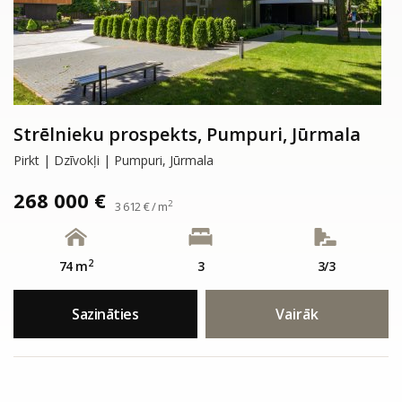
Strēlnieku prospekts, Pumpuri, Jūrmala
Pirkt | Dzīvokļi | Pumpuri, Jūrmala
268 000 €
2
3 612 € / m
2
74 m
3
3/3
Sazināties
Vairāk