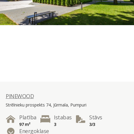
PINEWOOD
Strēlnieku prospekts 74, Jūrmala, Pumpuri
Platība
Istabas
Stāvs
97 m²
3
3/3
Energoklase