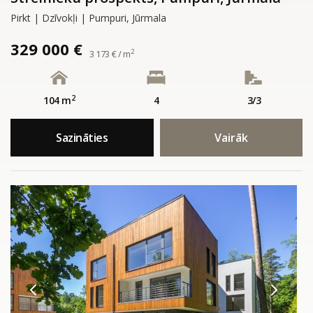
Pirkt | Dzīvokļi | Pumpuri, Jūrmala
329 000 €
2
3 173 € / m
2
104 m
4
3/3
Sazināties
Vairāk