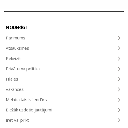
NODERĪGI
Par mums
Atsauksmes
Rekvizīti
Privātuma politika
Filiāles
Vakances
Melnbaltais kalendārs
Biežāk uzdotie jautājumi
Īrēt vai pirkt