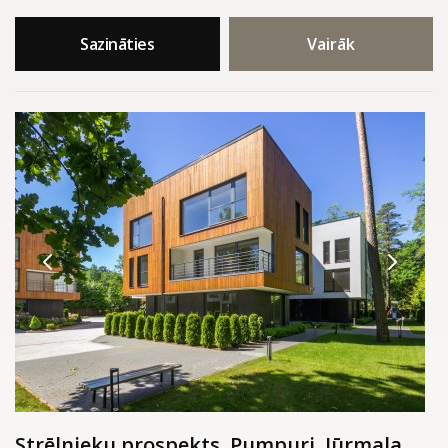
Sazināties
Vairāk
Strēlnieku prospekts, Pumpuri, Jūrmala