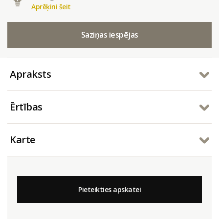
Aprēķini šeit
Saziņas iespējas
Apraksts
Ērtības
Karte
Pieteikties apskatei