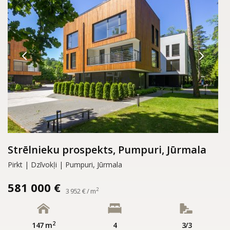
Strēlnieku prospekts, Pumpuri, Jūrmala
Pirkt | Dzīvokļi | Pumpuri, Jūrmala
581 000 €
2
3 952 € / m
2
147 m
4
3/3