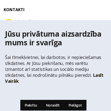
KONTAKTI
Uzziņu tālrunis
+371 67 032 300
Jūsu privātuma aizsardzība
mums ir svarīga
E-pasta adrese
latio@latio.lv
Šai tīmekļvietnei, lai darbotos, ir nepieciešamas
sīkdatnes. Ar Jūsu piekrišanu, mēs varētu
izmantot arī statistikas un sociālo mediju
sīkdatnes, lai nodrošinātu pilnāku pieredzi.
Lasīt
Vairāk
© Nekustamo īpašumu aģentūra Latio.
Aizliegta informācijas pārpublicēšana no
mājas lapas www.latio.lv bez Latio rakstiskas atļaujas. Lapā izmantoti Valsts Adrešu
reģistra Adrešu klasifikatora dati,
© Valsts zemes dienests.
Piekrītu
Noraidīt
Pielāgot