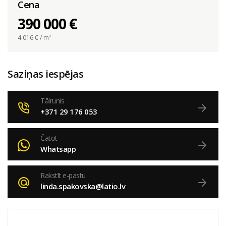
Cena
390 000 €
4 016
€ / m²
Saziņas iespējas
Tālrunis
+371 29 176 053
Čatot
Whatsapp
Rakstīt e-pastu
linda.spakovska@latio.lv