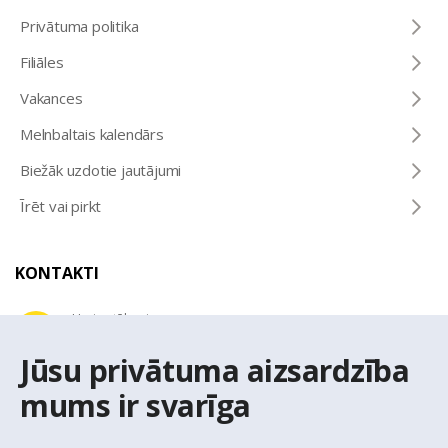
Privātuma politika
Filiāles
Vakances
Melnbaltais kalendārs
Biežāk uzdotie jautājumi
Īrēt vai pirkt
KONTAKTI
Uzziņu tālrunis
+371 67 032 300
Jūsu privātuma aizsardzība
mums ir svarīga
E-pasta adrese
latio@latio.lv