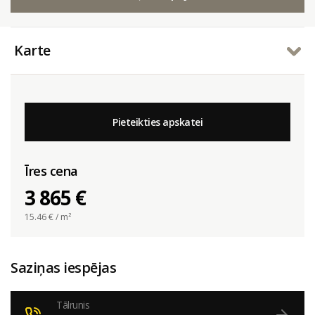
Karte
Pieteikties apskatei
Īres cena
3 865 €
15.46
€ / m²
Saziņas iespējas
Tālrunis