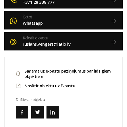
+371 28 338 777
Čatot
Whatsapp
Rakstīt e-pastu
ruslans.vengers@latio.lv
Saņemt uz e-pastu paziņojumus par līdzīgiem
objektiem
Nosūtīt objektu uz E-pastu
Dalīties ar objektu