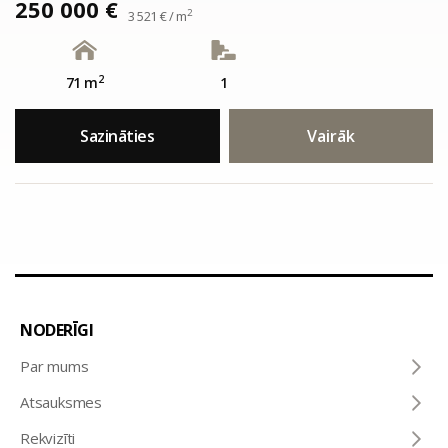
250 000 €
2
3 521 € / m
2
71 m
1
Sazināties
Vairāk
NODERĪGI
Par mums
Atsauksmes
Rekvizīti