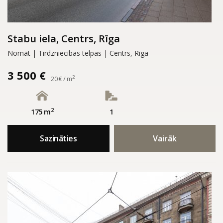
Stabu iela, Centrs, Rīga
Nomāt | Tirdzniecības telpas | Centrs, Rīga
3 500 €
2
20 € / m
2
175 m
1
Sazināties
Vairāk