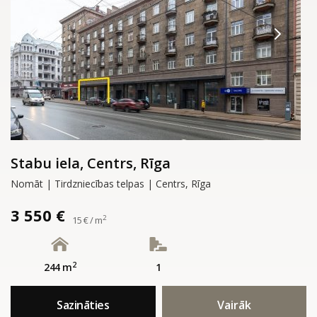
Stabu iela, Centrs, Rīga
Nomāt | Tirdzniecības telpas | Centrs, Rīga
3 550 €
2
15 € / m
2
244 m
1
Sazināties
Vairāk