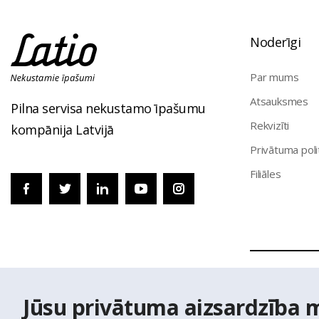
Noderīgi
Par mums
Atsauksmes
Pilna servisa nekustamo īpašumu
Rekvizīti
kompānija Latvijā
Privātuma poli
Filiāles
© Nekustamo 
Jūsu privātuma aizsardzība 
izmantoti Vals