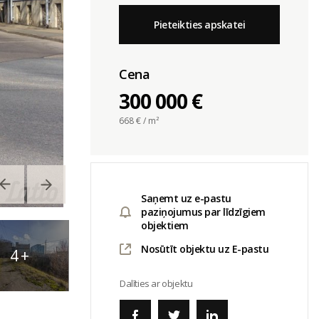
Pieteikties apskatei
Cena
300 000 €
668
€ / m²
Saņemt uz e-pastu
paziņojumus par līdzīgiem
objektiem
Nosūtīt objektu uz E-pastu
4
+
Dalīties ar objektu