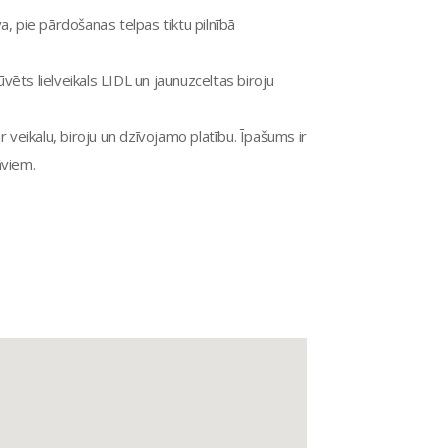
, pie pārdošanas telpas tiktu pilnībā
ēts lielveikals LIDL un jaunuzceltas biroju
 veikalu, biroju un dzīvojamo platību. Īpašums ir
āviem.