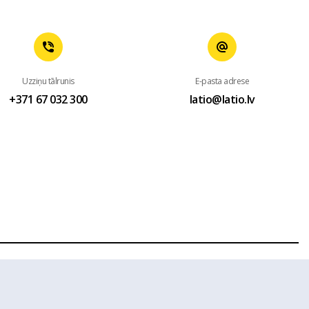
Uzziņu tālrunis
E-pasta adrese
+371 67 032 300
latio@latio.lv
 mājas lapas www.latio.lv bez Latio rakstiskas atļaujas. Lapā
sts.