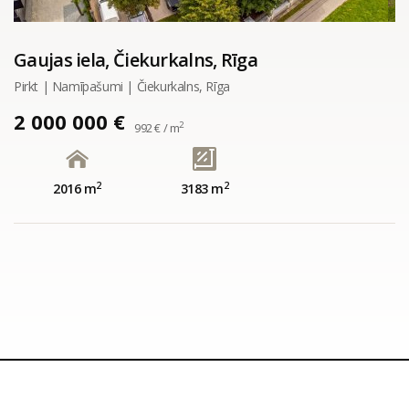
Gaujas iela, Čiekurkalns, Rīga
Pirkt | Namīpašumi | Čiekurkalns, Rīga
2 000 000 €
2
992 € / m
2
2
2016 m
3183 m