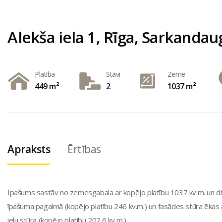
Alekša iela 1, Rīga, Sarkanda
Platība
Stāvi
Zeme
449 m²
2
1037 m²
Apraksts
Ērtības
Īpašums sastāv no zemesgabala ar kopējo platību 1037 kv.m. un d
īpašuma pagalmā (kopējo platību 246 kv.m.) un fasādes stūra ēkas 
ielu stūra (kopējo platību 202.6 kv.m.).