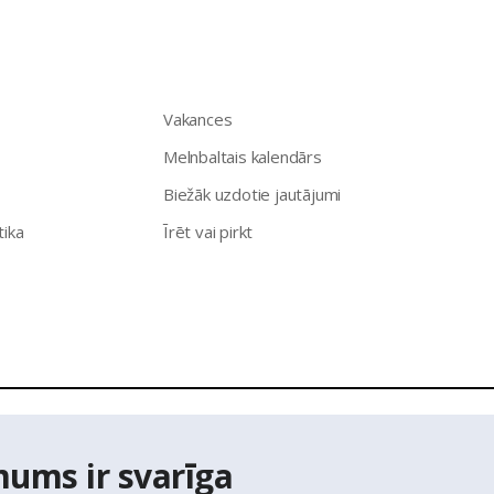
Vakances
Melnbaltais kalendārs
Biežāk uzdotie jautājumi
tika
Īrēt vai pirkt
īpašumu aģentūra Latio.
Aizliegta informācijas pārpublicēšana no
mums ir svarīga
ts Adrešu reģistra Adrešu klasifikatora dati,
© Valsts zemes diene