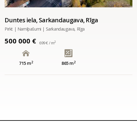
Duntes iela, Sarkandaugava, Rīga
Pirkt | Namīpašumi | Sarkandaugava, Rīga
500 000 €
2
699 € / m
2
2
715 m
865 m