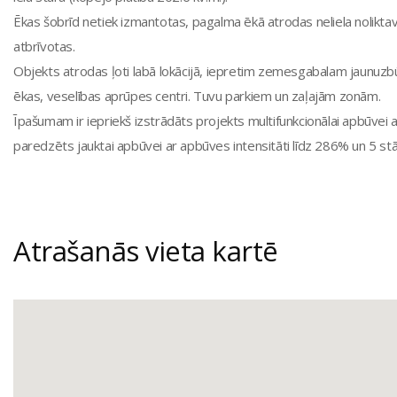
Ēkas šobrīd netiek izmantotas, pagalma ēkā atrodas neliela noliktava
atbrīvotas.
Objekts atrodas ļoti labā lokācijā, iepretim zemesgabalam jaunuzbūv
ēkas, veselības aprūpes centri. Tuvu parkiem un zaļajām zonām.
Īpašumam ir iepriekš izstrādāts projekts multifunkcionālai apbūvei ar
paredzēts jauktai apbūvei ar apbūves intensitāti līdz 286% un 5 st
Atrašanās vieta kartē