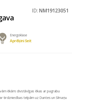
ID:
NM19123051
ugava
Energoklase
Aprēķini šeit
ivām ēkām: divstāvīgas ēkas ar pagrabu
ar tirdzniecības telpām uz Duntes un Sīmaņu