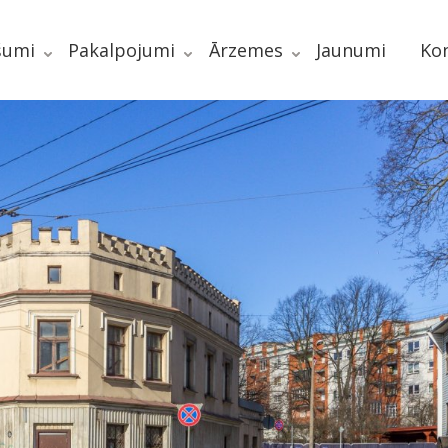
šumi
Pakalpojumi
Ārzemes
Jaunumi
Kon