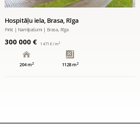
Hospitāļu iela, Brasa, Rīga
Pirkt | Namīpašumi | Brasa, Rīga
300 000 €
2
1 471 € / m
2
2
204 m
1128 m