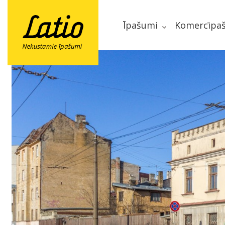
Īpašumi
Komercīpa