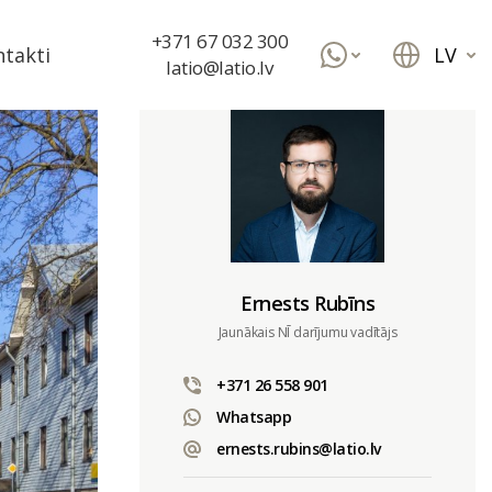
+371 67 032 300
LV
takti
latio@latio.lv
Ernests Rubīns
Jaunākais NĪ darījumu vadītājs
+371 26 558 901
Whatsapp
ernests.rubins@latio.lv