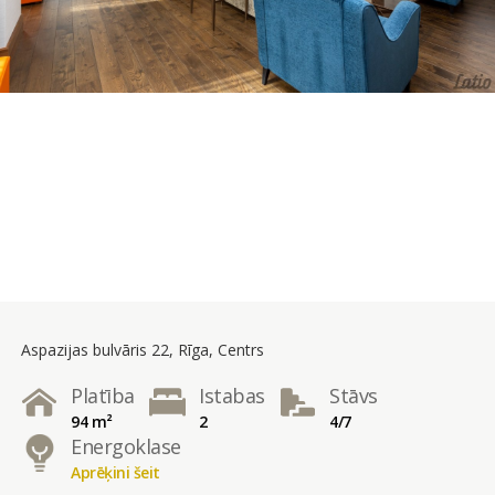
Aspazijas bulvāris 22, Rīga, Centrs
Platība
Istabas
Stāvs
94 m²
2
4/7
Energoklase
Aprēķini šeit