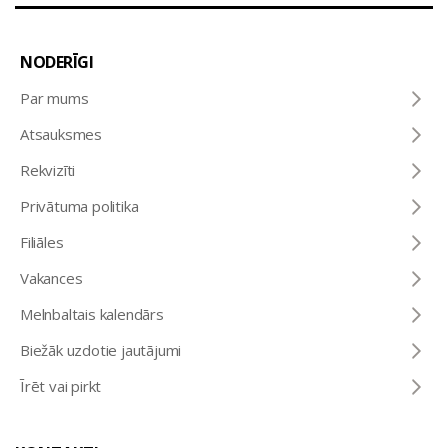
NODERĪGI
Par mums
Atsauksmes
Rekvizīti
Privātuma politika
Filiāles
Vakances
Melnbaltais kalendārs
Biežāk uzdotie jautājumi
Īrēt vai pirkt