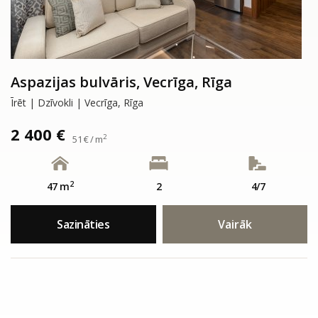
Aspazijas bulvāris, Vecrīga, Rīga
Īrēt | Dzīvokli | Vecrīga, Rīga
2 400 €
2
51 € / m
2
47 m
2
4/7
Sazināties
Vairāk