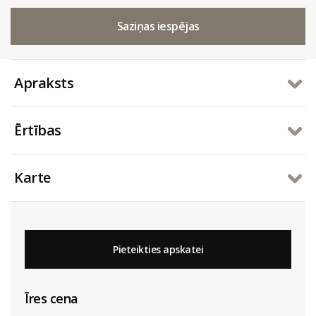
Saziņas iespējas
Apraksts
Ērtības
Karte
Pieteikties apskatei
Īres cena