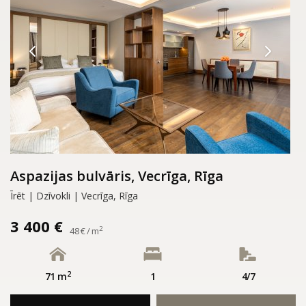
Aspazijas bulvāris, Vecrīga, Rīga
Īrēt | Dzīvokli | Vecrīga, Rīga
3 400 €
2
48 € / m
2
71 m
1
4/7