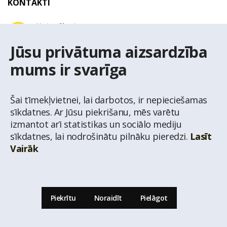
KONTAKTI
Uzziņu tālrunis
+371 67 032 300
Jūsu privātuma aizsardzība
mums ir svarīga
E-pasta adrese
latio@latio.lv
Šai tīmekļvietnei, lai darbotos, ir nepieciešamas
sīkdatnes. Ar Jūsu piekrišanu, mēs varētu
izmantot arī statistikas un sociālo mediju
sīkdatnes, lai nodrošinātu pilnāku pieredzi.
Lasīt
Vairāk
© Nekustamo īpašumu aģentūra Latio.
Aizliegta informācijas pārpublicēšana no
mājas lapas www.latio.lv bez Latio rakstiskas atļaujas. Lapā izmantoti Valsts Adrešu
reģistra Adrešu klasifikatora dati,
© Valsts zemes dienests.
Piekrītu
Noraidīt
Pielāgot
Uz lapas augšu