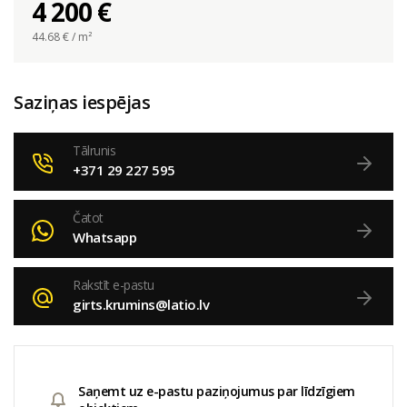
4 200 €
44.68
€ / m²
Saziņas iespējas
Tālrunis
+371 29 227 595
Čatot
Whatsapp
Rakstīt e-pastu
girts.krumins@latio.lv
Saņemt uz e-pastu paziņojumus par līdzīgiem