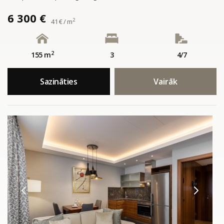
6 300 €
2
41 € / m
2
155 m
3
4/7
Sazināties
Vairāk