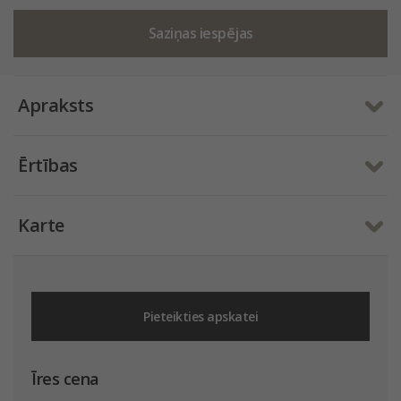
Saziņas iespējas
Apraksts
Ērtības
Karte
Pieteikties apskatei
Īres cena