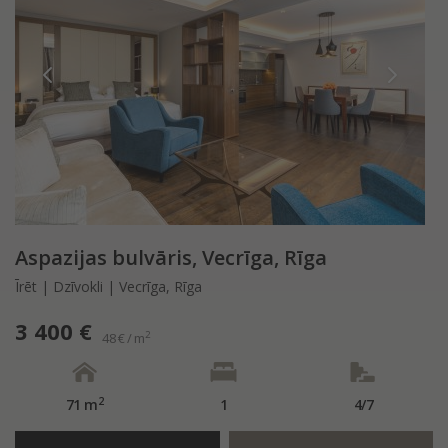
Aspazijas bulvāris, Vecrīga, Rīga
Īrēt | Dzīvokli | Vecrīga, Rīga
3 400 €
2
48 € / m
2
71 m
1
4/7