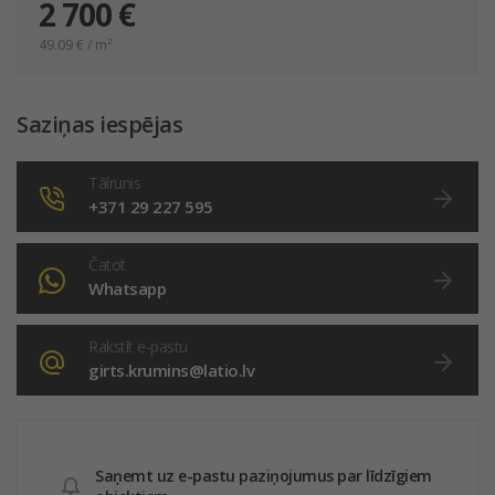
2 700 €
49.09
€ / m²
Saziņas iespējas
Tālrunis
+371 29 227 595
Čatot
Whatsapp
Rakstīt e-pastu
girts.krumins@latio.lv
Saņemt uz e-pastu paziņojumus par līdzīgiem