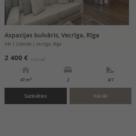
Aspazijas bulvāris, Vecrīga, Rīga
Īrēt | Dzīvokli | Vecrīga, Rīga
2 400 €
2
51 € / m
2
47 m
2
4/7
Sazināties
Vairāk