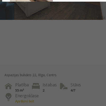
Aspazijas bulvāris 22, Rīga, Centrs
Platība
Istabas
Stāvs
55 m²
2
4/7
Energoklase
Aprēķini šeit