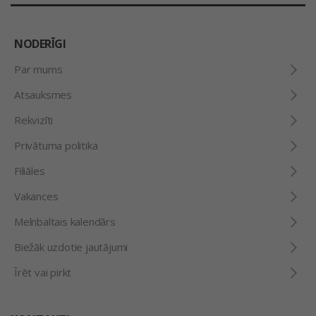
NODERĪGI
Par mums
Atsauksmes
Rekvizīti
Privātuma politika
Filiāles
Vakances
Melnbaltais kalendārs
Biežāk uzdotie jautājumi
Īrēt vai pirkt