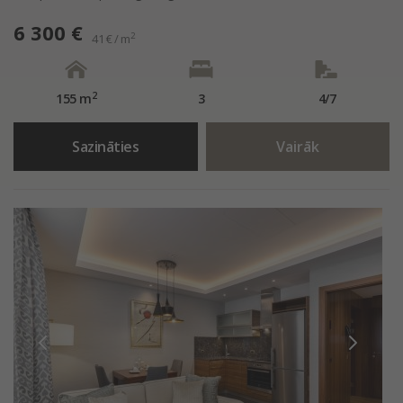
6 300 €
2
41 € / m
2
155 m
3
4/7
Sazināties
Vairāk