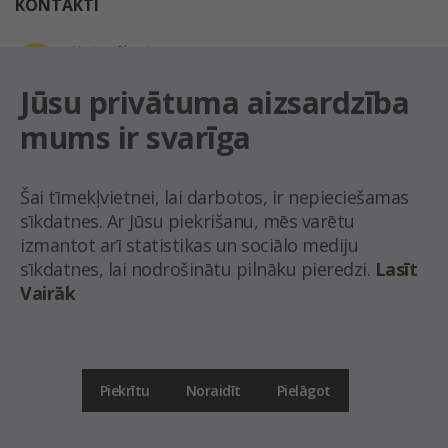
KONTAKTI
Uzziņu tālrunis
+371 67 032 300
Jūsu privātuma aizsardzība
mums ir svarīga
E-pasta adrese
latio@latio.lv
Šai tīmekļvietnei, lai darbotos, ir nepieciešamas
sīkdatnes. Ar Jūsu piekrišanu, mēs varētu
izmantot arī statistikas un sociālo mediju
sīkdatnes, lai nodrošinātu pilnāku pieredzi.
Lasīt
Vairāk
© Nekustamo īpašumu aģentūra Latio.
Aizliegta informācijas pārpublicēšana no
mājas lapas www.latio.lv bez Latio rakstiskas atļaujas. Lapā izmantoti Valsts Adrešu
reģistra Adrešu klasifikatora dati,
© Valsts zemes dienests.
Piekrītu
Noraidīt
Pielāgot
Uz lapas augšu