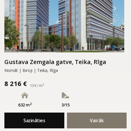
Gustava Zemgala gatve, Teika, Rīga
Nomāt | Biroji | Teika, Rīga
8 216 €
2
13 € / m
2
632 m
3/15
Sazināties
Vairāk