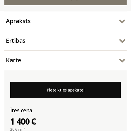
Apraksts
Ērtības
Karte
Pieteikties apskatei
Īres cena
1 400 €
20
€ / m²