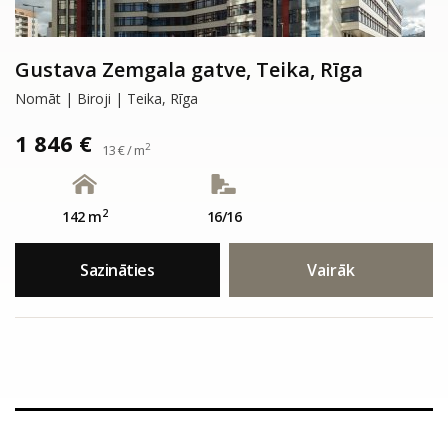
Gustava Zemgala gatve, Teika, Rīga
Nomāt | Biroji | Teika, Rīga
1 846 €
2
13 € / m
2
142 m
16/16
Sazināties
Vairāk