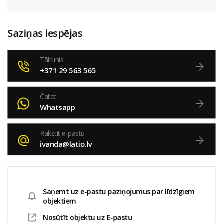
Saziņas iespējas
Tālrunis
+371 29 563 565
Čatot
Whatsapp
Rakstīt e-pastu
ivanda@latio.lv
Saņemt uz e-pastu paziņojumus par līdzīgiem
objektiem
Nosūtīt objektu uz E-pastu