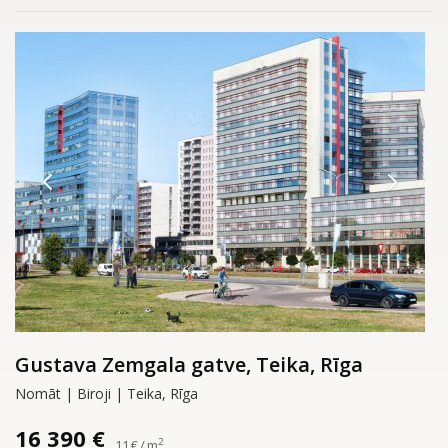
Gustava Zemgala gatve, Teika, Rīga
Nomāt | Biroji | Teika, Rīga
16 390 €
2
11 € / m