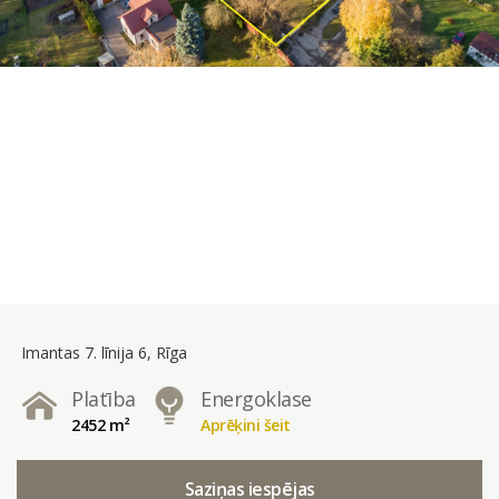
Imantas 7. līnija 6, Rīga
Platība
Energoklase
2452 m²
Aprēķini šeit
Saziņas iespējas