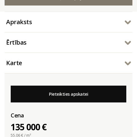
Apraksts
Ērtības
Karte
Pieteikties apskatei
Cena
135 000 €
55.06
€ / m²