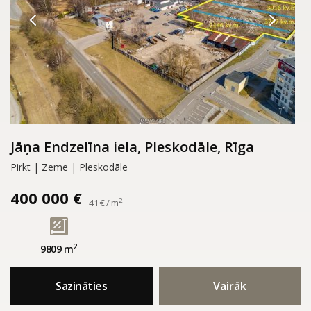
Jāņa Endzelīna iela, Pleskodāle, Rīga
Pirkt | Zeme | Pleskodāle
400 000 €
2
41 € / m
2
9809 m
Sazināties
Vairāk