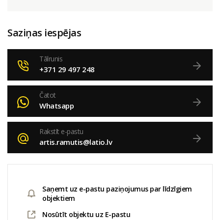
Saziņas iespējas
Tālrunis
+371 29 497 248
Čatot
Whatsapp
Rakstīt e-pastu
artis.ramutis@latio.lv
Saņemt uz e-pastu paziņojumus par līdzīgiem
objektiem
Nosūtīt objektu uz E-pastu