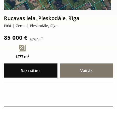
Rucavas iela, Pleskodāle, Rīga
Pirkt | Zeme | Pleskodāle, Rīga
85 000 €
2
67 € / m
2
1277 m
Sazināties
Vairāk