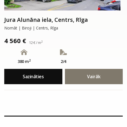
Jura Alunāna iela, Centrs, Rīga
Nomāt | Biroji | Centrs, Rīga
4 560 €
2
12 € / m
2
380 m
2/4
Sazināties
Vairāk