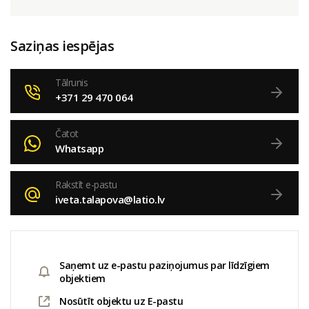
Saziņas iespējas
Tālrunis
+371 29 470 064
Čatot
Whatsapp
Rakstīt e-pastu
iveta.talapova@latio.lv
Saņemt uz e-pastu paziņojumus par līdzīgiem
objektiem
Nosūtīt objektu uz E-pastu