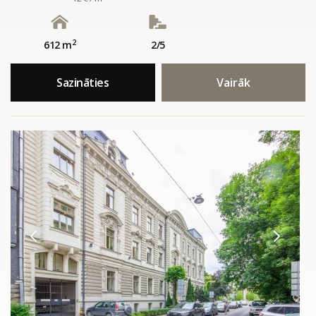
2
612 m
2/5
Sazināties
Vairāk