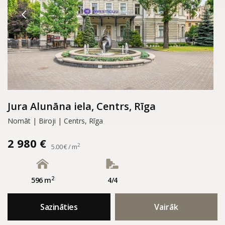
Jura Alunāna iela, Centrs, Rīga
Nomāt | Biroji | Centrs, Rīga
2 980 €
2
5.00 € / m
2
596 m
4/4
Sazināties
Vairāk