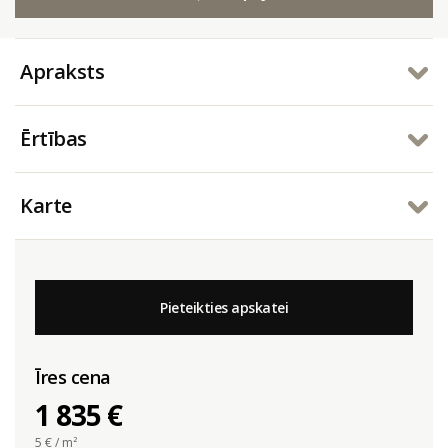
Apraksts
Ērtības
Karte
Pieteikties apskatei
Īres cena
1 835 €
5
€ / m²