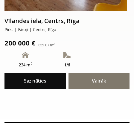
Vīlandes iela, Centrs, Rīga
Pirkt | Biroji | Centrs, Rīga
200 000 €
2
855 € / m
2
234 m
1/6
Sazināties
Vairāk