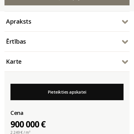
Apraksts
Ērtības
Karte
Pieteikties apskatei
Cena
900 000 €
2 249
€ / m²