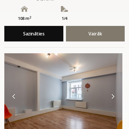
2
108 m
1/4
Sazināties
Vairāk