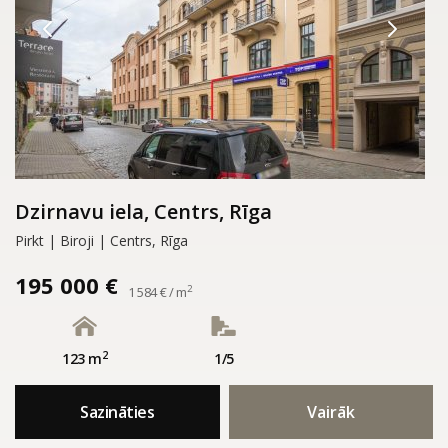
Dzirnavu iela, Centrs, Rīga
Pirkt | Biroji | Centrs, Rīga
195 000 €
2
1 584 € / m
2
123 m
1/5
Sazināties
Vairāk