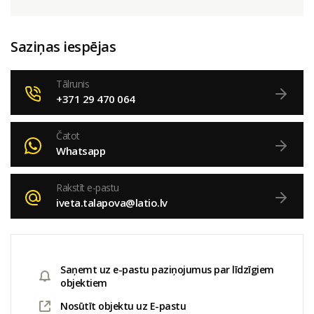
Saziņas iespējas
Tālrunis
+371 29 470 064
Čatot
Whatsapp
Rakstīt e-pastu
iveta.talapova@latio.lv
Saņemt uz e-pastu paziņojumus par līdzīgiem
objektiem
Nosūtīt objektu uz E-pastu