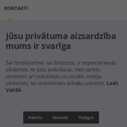
KONTAKTI
Uzziņu tālrunis
+371 67 032 300
Jūsu privātuma aizsardzība
mums ir svarīga
E-pasta adrese
latio@latio.lv
Šai tīmekļvietnei, lai darbotos, ir nepieciešamas
sīkdatnes. Ar Jūsu piekrišanu, mēs varētu
izmantot arī statistikas un sociālo mediju
sīkdatnes, lai nodrošinātu pilnāku pieredzi.
Lasīt
Vairāk
© Nekustamo īpašumu aģentūra Latio.
Aizliegta informācijas pārpublicēšana no
mājas lapas www.latio.lv bez Latio rakstiskas atļaujas. Lapā izmantoti Valsts Adrešu
reģistra Adrešu klasifikatora dati,
© Valsts zemes dienests.
Piekrītu
Noraidīt
Pielāgot