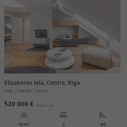
Elizabetes iela, Centrs, Rīga
Pirkt | Dzīvokli | Centrs
520 000 €
2
5 652 € / m
2
92 m
3
6/6