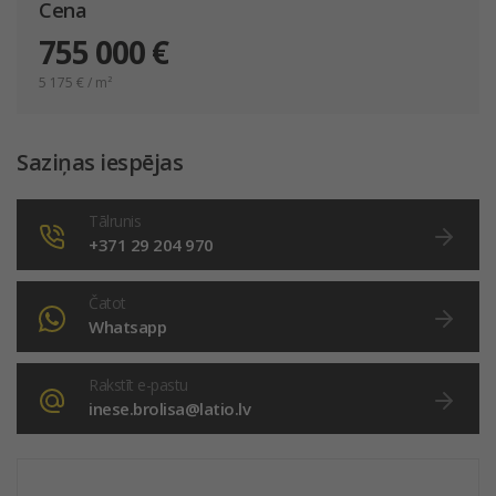
Cena
755 000 €
5 175
€ / m²
Saziņas iespējas
Tālrunis
+371 29 204 970
Čatot
Whatsapp
Rakstīt e-pastu
inese.brolisa@latio.lv