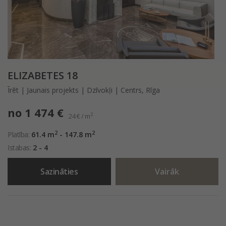
ELIZABETES 18
Īrēt | Jaunais projekts | Dzīvokļi | Centrs, Rīga
no 1 474 €
2
24 € / m
2
2
Platība:
61.4 m
- 147.8 m
Istabas:
2 - 4
Sazināties
Vairāk