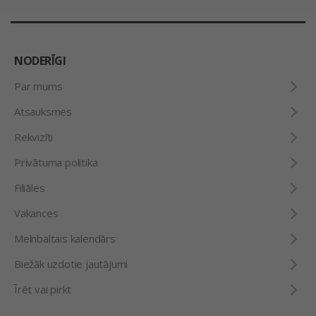
NODERĪGI
Par mums
Atsauksmes
Rekvizīti
Privātuma politika
Filiāles
Vakances
Melnbaltais kalendārs
Biežāk uzdotie jautājumi
Īrēt vai pirkt