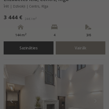
Īrēt | Dzīvokļi | Centrs, Rīga
3 444 €
2
24 € / m
2
144 m
4
3/6
Sazināties
Vairāk