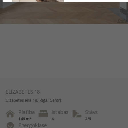
ELIZABETES 18
Elizabetes iela 18, Rīga, Centrs
Platība
Istabas
Stāvs
146 m²
4
4/6
Energoklase