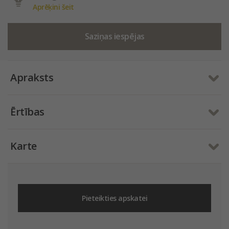
Aprēķini šeit
Saziņas iespējas
Apraksts
Ērtības
Karte
Pieteikties apskatei