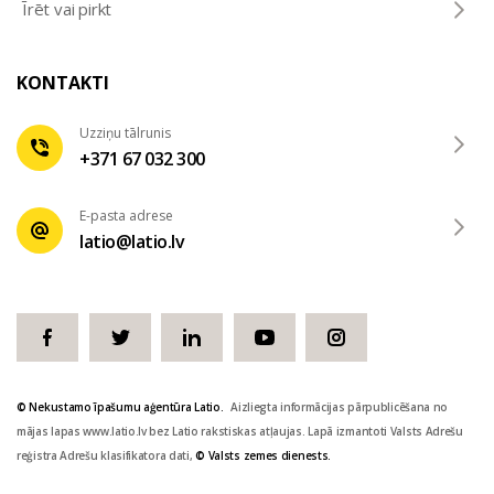
Īrēt vai pirkt
KONTAKTI
Uzziņu tālrunis
+371 67 032 300
E-pasta adrese
latio@latio.lv
© Nekustamo īpašumu aģentūra Latio.
Aizliegta informācijas pārpublicēšana no
mājas lapas www.latio.lv bez Latio rakstiskas atļaujas. Lapā izmantoti Valsts Adrešu
reģistra Adrešu klasifikatora dati,
© Valsts zemes dienests.