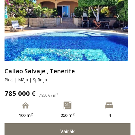
Callao Salvaje , Tenerife
Pirkt | Māja | Spānija
785 000 €
2
7 850 € / m
2
2
100 m
250 m
4
Vairāk