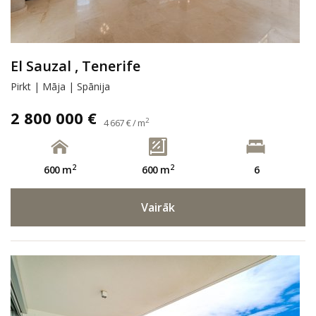
El Sauzal , Tenerife
Pirkt | Māja | Spānija
2 800 000 €
2
4 667 € / m
2
2
600 m
600 m
6
Vairāk