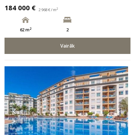
184 000 €
2
2 968 € / m
2
62 m
2
Vairāk