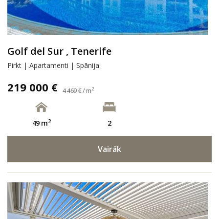
Golf del Sur , Tenerife
Pirkt | Apartamenti | Spānija
219 000 €
2
4 469 € / m
2
49 m
2
Vairāk