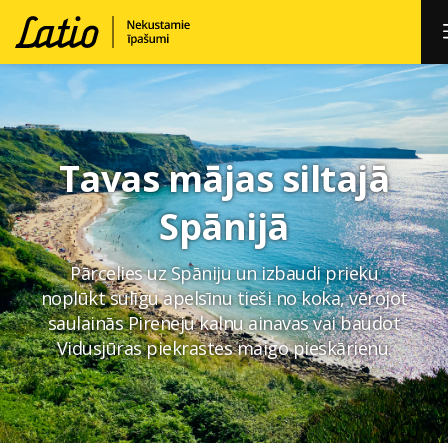
Tavas mājas siltajā
Spānijā
Pārcelies uz Spāniju un izbaudi prieku
noplūkt sulīgu apelsīnu tieši no koka, vērojot
saulainās Pireneju kalnu ainavas vai baudot
Vidusjūras piekrastes maigo pieskārienu.