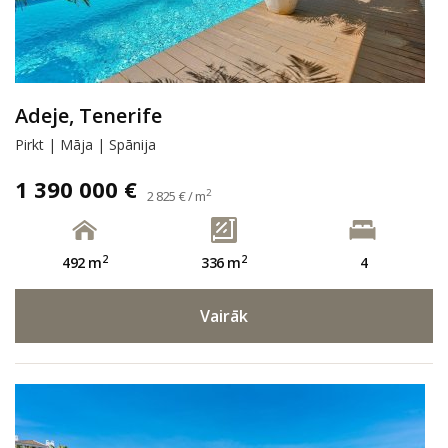
Adeje, Tenerife
Pirkt | Māja | Spānija
1 390 000 €
2
2 825 € / m
2
2
492 m
336 m
4
Vairāk