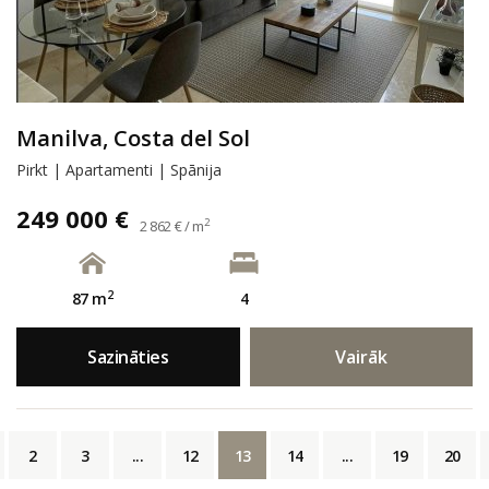
Manilva, Costa del Sol
Pirkt | Apartamenti | Spānija
249 000 €
2
2 862 € / m
2
87 m
4
Sazināties
Vairāk
2
3
...
12
13
14
...
19
20