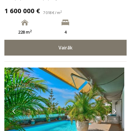
1 600 000 €
2
7 018 € / m
2
228 m
4
Vairāk