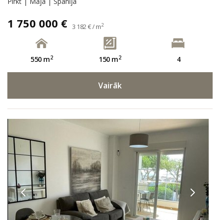
Pirkt | Māja | Spānija
1 750 000 €
2
3 182 € / m
2
2
550 m
150 m
4
Vairāk