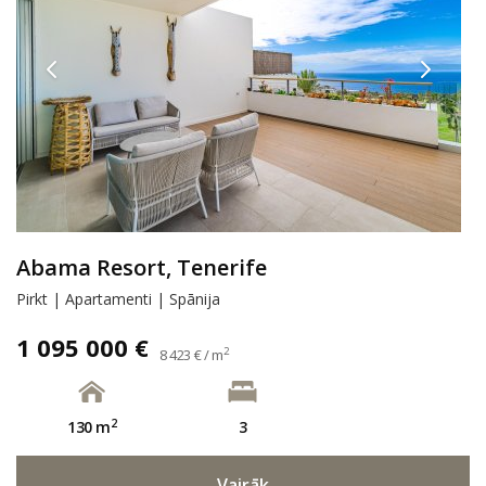
Abama Resort, Tenerife
Pirkt | Apartamenti | Spānija
1 095 000 €
2
8 423 € / m
2
130 m
3
Vairāk