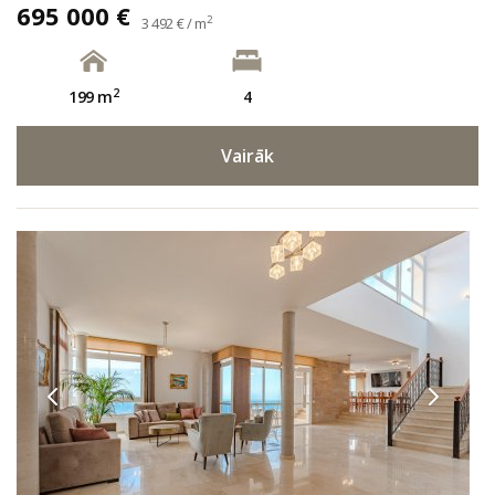
695 000 €
2
3 492 € / m
2
199 m
4
Vairāk