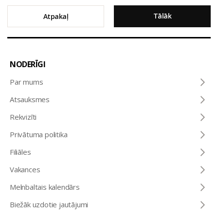
Tālāk
Atpakaļ
NODERĪGI
Par mums
Atsauksmes
Rekvizīti
Privātuma politika
Filiāles
Vakances
Melnbaltais kalendārs
Biežāk uzdotie jautājumi