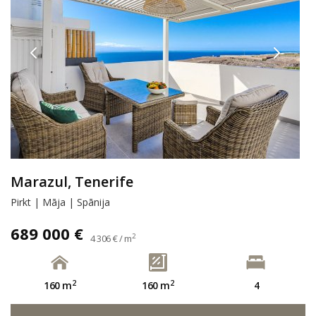
Marazul, Tenerife
Pirkt | Māja | Spānija
689 000 €
2
4 306 € / m
2
2
160 m
160 m
4