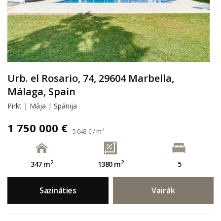
Urb. el Rosario, 74, 29604 Marbella,
Málaga, Spain
Pirkt | Māja | Spānija
1 750 000 €
2
5 043 € / m
2
2
347 m
1380 m
5
Sazināties
Vairāk