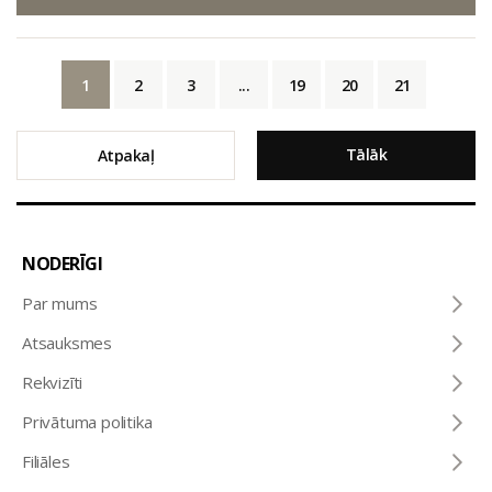
1
2
3
...
19
20
21
Tālāk
Atpakaļ
NODERĪGI
Par mums
Atsauksmes
Rekvizīti
Privātuma politika
Filiāles