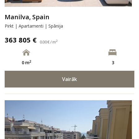
Manilva, Spain
Pirkt | Apartamenti | Spānija
363 805 €
2
0.00 € / m
2
0 m
3
Vairāk