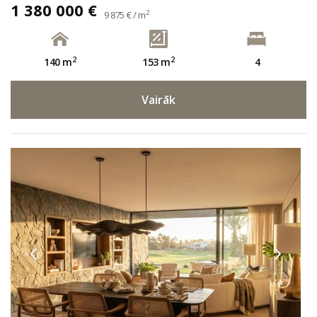
1 380 000 €
2
9 875 € / m
2
2
140 m
153 m
4
Vairāk