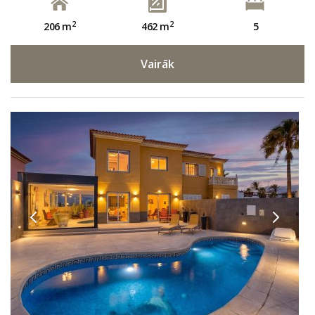
2
2
206 m
462 m
5
Vairāk