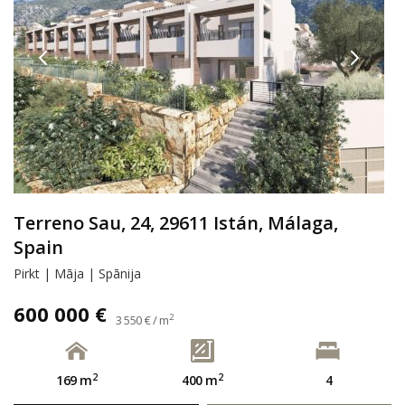
Terreno Sau, 24, 29611 Istán, Málaga,
Spain
Pirkt | Māja | Spānija
600 000 €
2
3 550 € / m
2
2
169 m
400 m
4