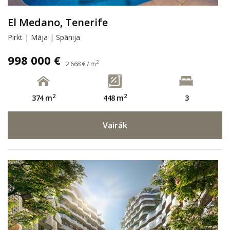
El Medano, Tenerife
Pirkt | Māja | Spānija
998 000 €
2
2 668 € / m
2
2
374 m
448 m
3
Vairāk