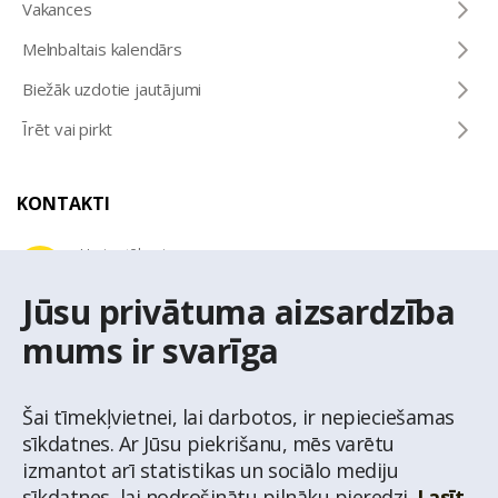
Vakances
Melnbaltais kalendārs
Biežāk uzdotie jautājumi
Īrēt vai pirkt
KONTAKTI
Uzziņu tālrunis
+371 67 032 300
Jūsu privātuma aizsardzība
mums ir svarīga
E-pasta adrese
latio@latio.lv
Šai tīmekļvietnei, lai darbotos, ir nepieciešamas
sīkdatnes. Ar Jūsu piekrišanu, mēs varētu
izmantot arī statistikas un sociālo mediju
sīkdatnes, lai nodrošinātu pilnāku pieredzi.
Lasīt