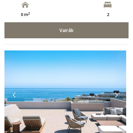
2
0 m
2
Vairāk