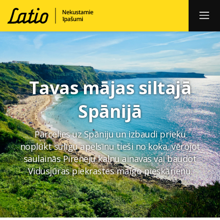
Tavas mājas siltajā
Spānijā
Pārcelies uz Spāniju un izbaudi prieku
noplūkt sulīgu apelsīnu tieši no koka, vērojot
saulainās Pireneju kalnu ainavas vai baudot
Vidusjūras piekrastes maigo pieskārienu.