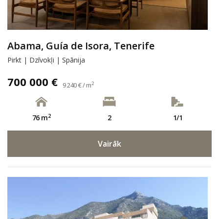
Abama, Guía de Isora, Tenerife
Pirkt | Dzīvokļi | Spānija
700 000 €
2
9 240 € / m
2
76 m
2
1/1
Vairāk