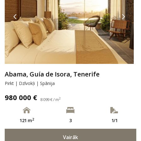
Abama, Guía de Isora, Tenerife
Pirkt | Dzīvokļi | Spānija
980 000 €
2
8 099 € / m
2
121 m
3
1/1
Vairāk