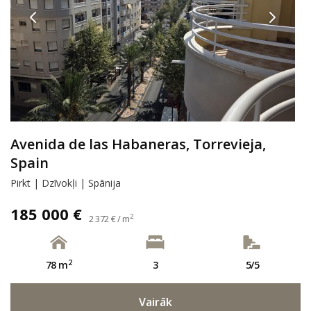
Avenida de las Habaneras, Torrevieja,
Spain
Pirkt | Dzīvokļi | Spānija
185 000 €
2
2 372 € / m
2
78 m
3
5/5
Vairāk