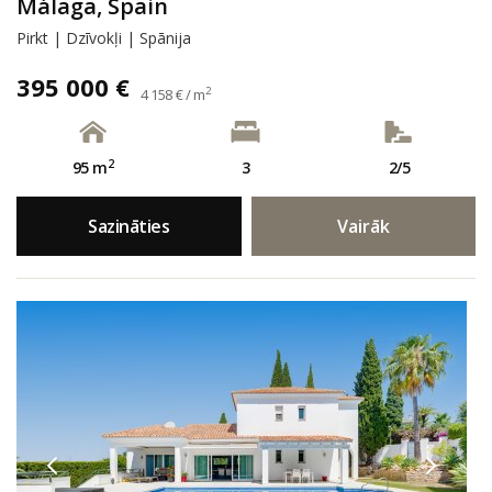
Málaga, Spain
Pirkt | Dzīvokļi | Spānija
395 000 €
2
4 158 € / m
2
95 m
3
2/5
Sazināties
Vairāk