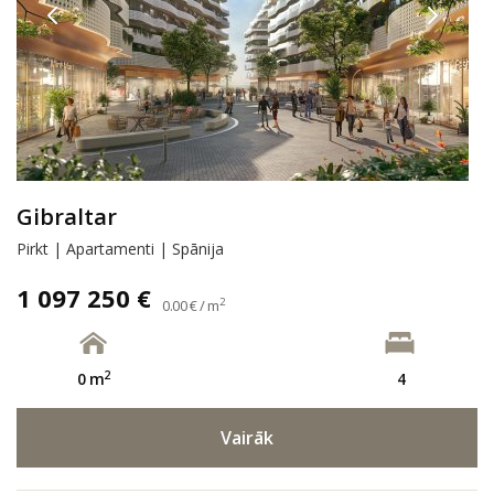
Gibraltar
Pirkt | Apartamenti | Spānija
1 097 250 €
2
0.00 € / m
2
0 m
4
Vairāk