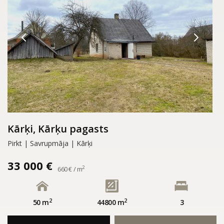
Kārķi, Kārķu pagasts
Pirkt | Savrupmāja | Kārķi
33 000 €
2
660 € / m
2
2
50 m
44800 m
3