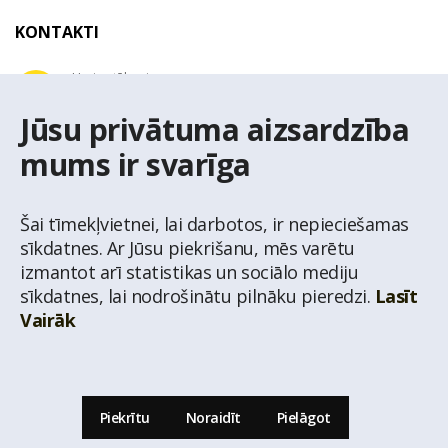
KONTAKTI
Uzziņu tālrunis
+371 67 032 300
Jūsu privātuma aizsardzība
mums ir svarīga
E-pasta adrese
latio@latio.lv
Šai tīmekļvietnei, lai darbotos, ir nepieciešamas
sīkdatnes. Ar Jūsu piekrišanu, mēs varētu
izmantot arī statistikas un sociālo mediju
sīkdatnes, lai nodrošinātu pilnāku pieredzi.
Lasīt
Vairāk
© Nekustamo īpašumu aģentūra Latio.
Aizliegta informācijas pārpublicēšana no
mājas lapas www.latio.lv bez Latio rakstiskas atļaujas. Lapā izmantoti Valsts Adrešu
reģistra Adrešu klasifikatora dati,
© Valsts zemes dienests.
Piekrītu
Noraidīt
Pielāgot