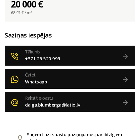
20 000 €
68.97
€ / m²
Saziņas iespējas
Tālrunis
+371 26 520 995
Čatot
Whatsapp
Rakstīt e-pastu
daiga.blumberga@latio.lv
Saņemt uz e-pastu paziņojumus par līdzīgiem