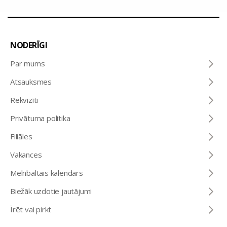
NODERĪGI
Par mums
Atsauksmes
Rekvizīti
Privātuma politika
Filiāles
Vakances
Melnbaltais kalendārs
Biežāk uzdotie jautājumi
Īrēt vai pirkt