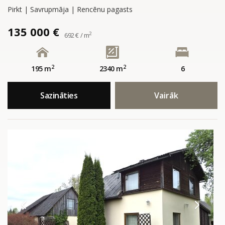
Pirkt | Savrupmāja | Rencēnu pagasts
135 000 €
2
692 € / m
2
2
195 m
2340 m
6
Sazināties
Vairāk