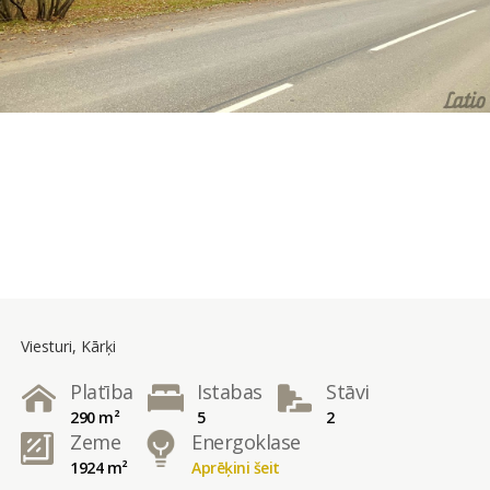
Viesturi, Kārķi
Platība
Istabas
Stāvi
290 m²
5
2
Zeme
Energoklase
1924 m²
Aprēķini šeit