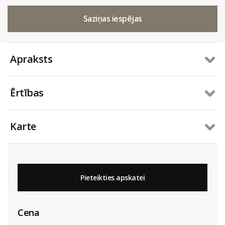
Saziņas iespējas
Apraksts
Ērtības
Karte
Pieteikties apskatei
Cena