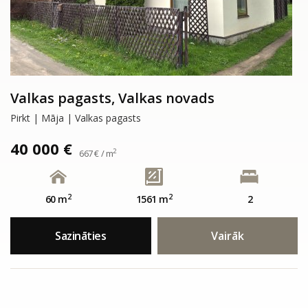
Valkas pagasts, Valkas novads
Pirkt | Māja | Valkas pagasts
40 000 €
2
667 € / m
2
2
60 m
1561 m
2
Sazināties
Vairāk