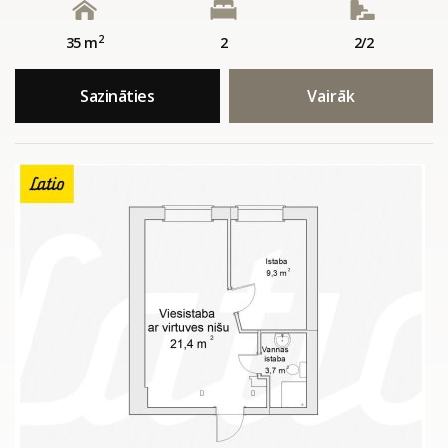
2
35 m
2
2/2
Sazināties
Vairāk