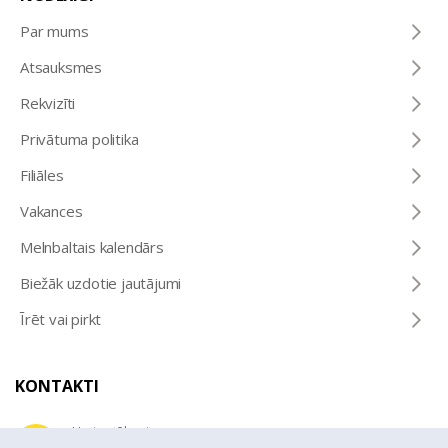
Par mums
Atsauksmes
Rekvizīti
Privātuma politika
Filiāles
Vakances
Melnbaltais kalendārs
Biežāk uzdotie jautājumi
Īrēt vai pirkt
KONTAKTI
Uzziņu tālrunis