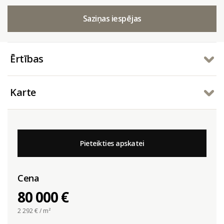
Saziņas iespējas
Ērtības
Karte
Pieteikties apskatei
Cena
80 000 €
2 292
€ / m²