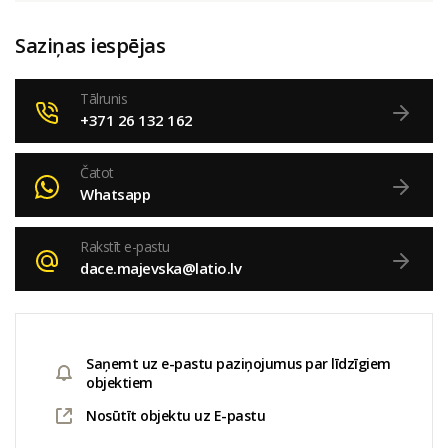
Saziņas iespējas
Tālrunis
+371 26 132 162
Čatot
Whatsapp
Rakstīt e-pastu
dace.majevska@latio.lv
Saņemt uz e-pastu paziņojumus par līdzīgiem
objektiem
Nosūtīt objektu uz E-pastu