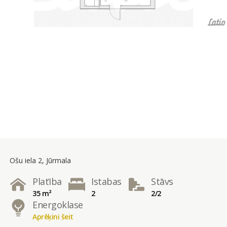
Ošu iela 2, Jūrmala
Platība
Istabas
Stāvs
35 m²
2
2/2
Energoklase
Aprēķini šeit