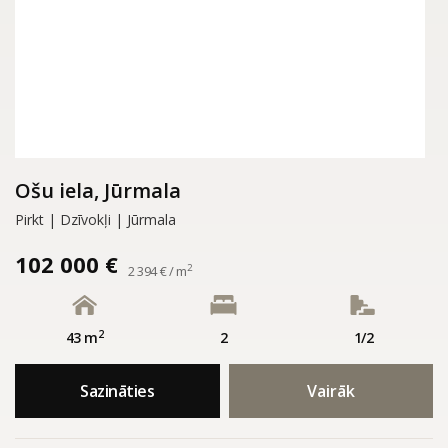
Ošu iela, Jūrmala
Pirkt | Dzīvokļi | Jūrmala
102 000 €
2
2 394 € / m
2
43 m
2
1/2
Sazināties
Vairāk