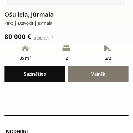
Ošu iela, Jūrmala
Pirkt | Dzīvokļi | Jūrmala
80 000 €
2
2 292 € / m
2
35 m
2
2/2
Sazināties
Vairāk
NODERĪGI