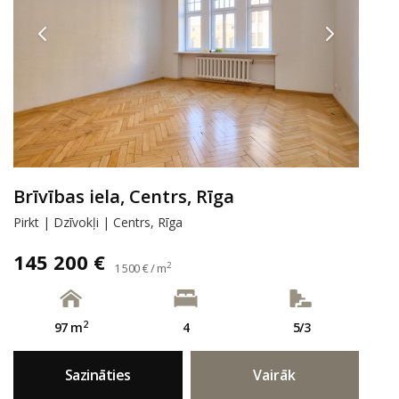
Brīvības iela, Centrs, Rīga
Pirkt | Dzīvokļi | Centrs, Rīga
145 200 €
2
1 500 € / m
2
97 m
4
5/3
Sazināties
Vairāk