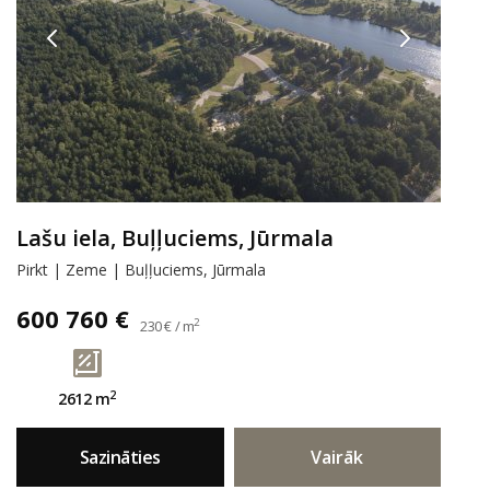
Lašu iela, Buļļuciems, Jūrmala
Pirkt | Zeme | Buļļuciems, Jūrmala
600 760 €
2
230 € / m
2
2612 m
Sazināties
Vairāk