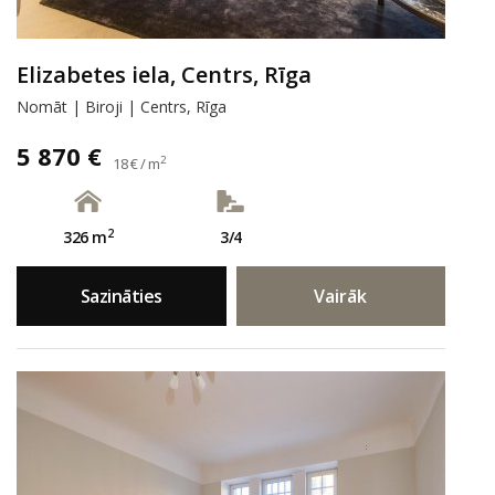
Elizabetes iela, Centrs, Rīga
Nomāt | Biroji | Centrs, Rīga
5 870 €
2
18 € / m
2
326 m
3/4
Sazināties
Vairāk