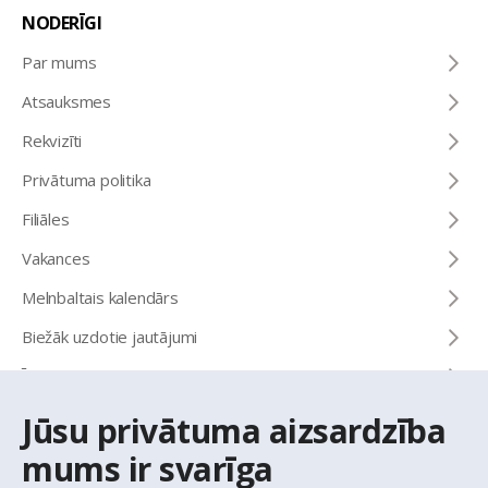
NODERĪGI
Par mums
Atsauksmes
Rekvizīti
Privātuma politika
Filiāles
Vakances
Melnbaltais kalendārs
Biežāk uzdotie jautājumi
Īrēt vai pirkt
Jūsu privātuma aizsardzība
KONTAKTI
mums ir svarīga