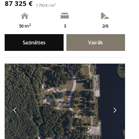
87 325 €
2
1 750 € / m
2
50 m
3
2/6
Sazināties
Vairāk