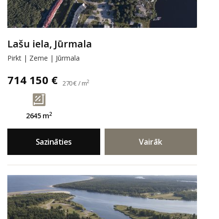
Lašu iela, Jūrmala
Pirkt | Zeme | Jūrmala
714 150 €
2
270 € / m
2
2645 m
Sazināties
Vairāk