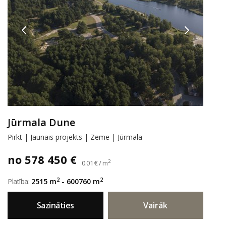
Jūrmala Dune
Pirkt | Jaunais projekts | Zeme | Jūrmala
no 578 450 €
2
0.01 € / m
2
2
Platība:
2515 m
- 600760 m
Sazināties
Vairāk