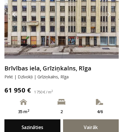
Brīvības iela, Grīziņkalns, Rīga
Pirkt | Dzīvokļi | Grīziņkalns, Rīga
61 950 €
2
1 750 € / m
2
35 m
2
4/6
Sazināties
Vairāk