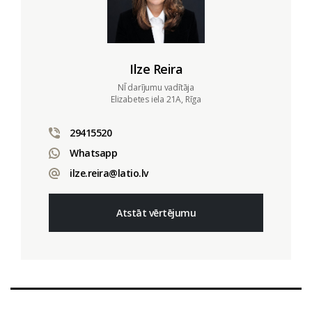
Ilze Reira
NĪ darījumu vadītāja
Elizabetes iela 21A, Rīga
29415520
Whatsapp
ilze.reira@latio.lv
Atstāt vērtējumu