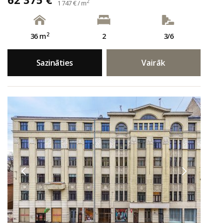
2
1 747 € / m
2
36 m
2
3/6
Sazināties
Vairāk