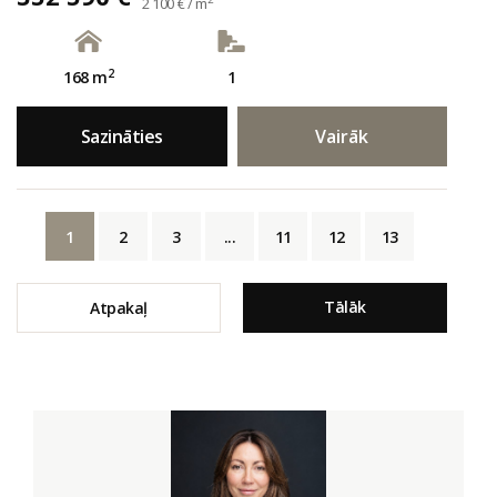
2 100 € / m
2
168 m
1
Sazināties
Vairāk
1
2
3
...
11
12
13
Tālāk
Atpakaļ