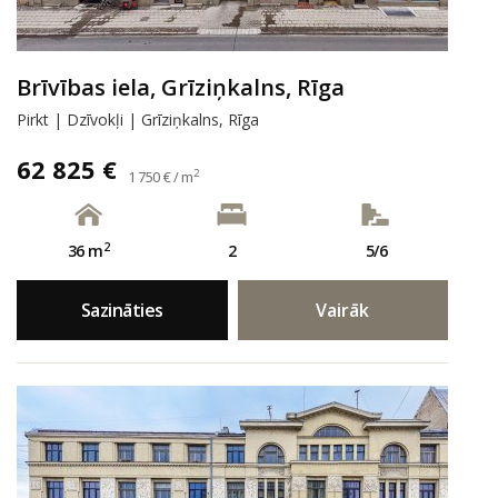
Brīvības iela, Grīziņkalns, Rīga
Pirkt | Dzīvokļi | Grīziņkalns, Rīga
62 825 €
2
1 750 € / m
2
36 m
2
5/6
Sazināties
Vairāk