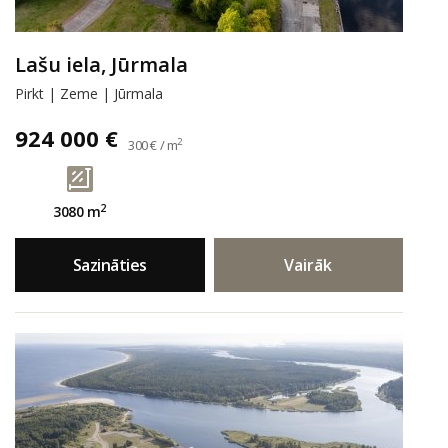
Lašu iela, Jūrmala
Pirkt | Zeme | Jūrmala
924 000 €
2
300 € / m
2
3080 m
Sazināties
Vairāk