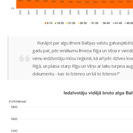
Runājot par algu līmeni Baltijas valstu galvaspils
gadu pat, pēc ienākumu līmeņa Rīga un Viļņa ir vienādi,
vienu iedzīvotāju mūsu reģionā, kā arī pēc dzīves kva
Rīgā, un plaisa starp Rīgu un Viļņu ar laiku turpina au
dokumentu - kas to īstenos un kā to īstenos?”