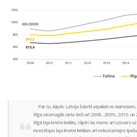
Par to, kāpēc Latvija šobrīd atpaliek no kaimiņiem
Rīga vissmagāk cieta tieši arī 2008., 2009., 2010. un 
Rīgā bija krietni lielāks, tāpēc ka mums arī uzsvars uz
investīcijas bija krietni lielākas arī nekustamajos īpaš