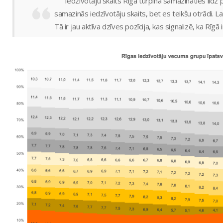
“Iedzīvotāju skaits Rīgā turpina samazināties līdz 
samazinās iedzīvotāju skaits, bet es teikšu otrādi. L
Tā ir jau aktīva dzīves pozīcija, kas signalizē, ka Rī