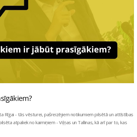
rasīgākiem?
a Rīgai - tās vēsturei, pašreizējiem notikumiem pilsētā un attīstības
pilsēta atpaliek no kaimiņiem - Viļņas un Tallinas, kā arī par to, kas