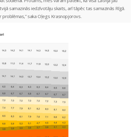
pat šodienai. Protams, mēs varam pateikt, ka visā Latvijā jau
atvijā samazinās iedzīvotāju skaits, arī tāpēc tas samazinās Rīgā.
gā ir problēmas,” saka Oļegs Krasnopjorovs.