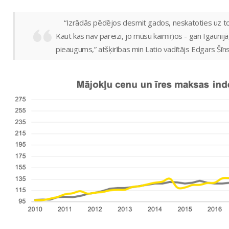
“Izrādās pēdējos desmit gados, neskatoties uz to, 
Kaut kas nav pareizi, jo mūsu kaimiņos - gan Igaunijā,
pieaugums,” atšķirības min Latio vadītājs Edgars Šīns