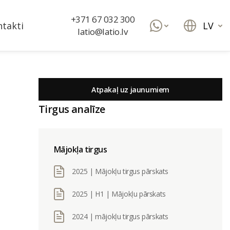
+371 67 032 300
LV
takti
latio@latio.lv
Atpakaļ uz jaunumiem
Tirgus analīze
Mājokļa tirgus
2025 | Mājokļu tirgus pārskats
2025 | H1 | Mājokļu pārskats
2024 | mājokļu tirgus pārskats