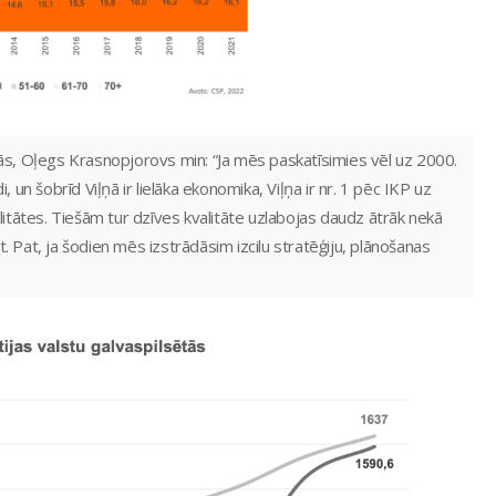
ētās, Oļegs Krasnopjorovs min: “Ja mēs paskatīsimies vēl uz 2000.
 un šobrīd Viļņā ir lielāka ekonomika, Viļņa ir nr. 1 pēc IKP uz
litātes. Tiešām tur dzīves kvalitāte uzlabojas daudz ātrāk nekā
gt. Pat, ja šodien mēs izstrādāsim izcilu stratēģiju, plānošanas