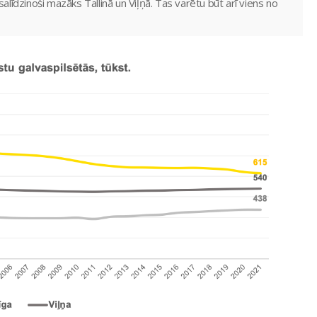
a salīdzinoši mazāks Tallinā un Viļņā. Tas varētu būt arī viens no