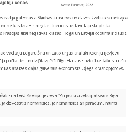
as radīja galvenās atšķirības attīstības un dzīves kvalitātes rādītājos
onomiskās krīzes sniegtais trieciens, iedzīvotāju skeptiskā
krāsojas tikai negatīvās krāsās - Rīgai un Latvijai kopumā ir daudz
 vadītāju Edgaru Šīnu un Latio tirgus analītiķi Kseniju Ijevļevu
ja palūkoties un dziļāk izpētīt Rīgu Hanzas savienības laikos, un šo
nomikas analīzes daļas galvenais ekonomists Oļegs Krasnopjorovs,
āk zina teikt Ksenija Ijevļeva: “Arī jaunu cilvēku īpatsvars Rīgā
, ja dzīvesstils nemainīsies, ja nemainīsies arī paradumi, mums