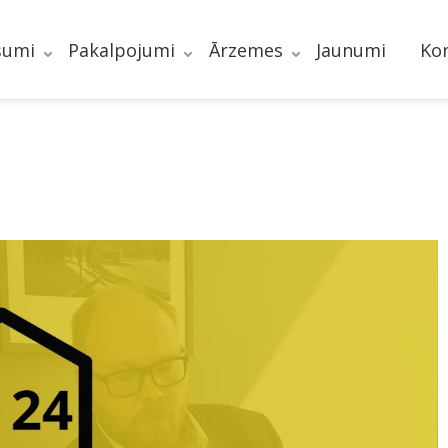
šumi
Pakalpojumi
Ārzemes
Jaunumi
Kon