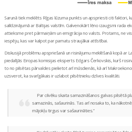
Sarunā tiek meklēts Rīgas lūzuma punkts un apspriesti citi faktori, k
salīdzinājumā ar Baltijas valstīm. Galvenokārt lēno izaugsmi rada ek
attieksme pret pārmaiņām un emigrācija no valsts. Protams, ne viss 
iespēju, kas var kalpot par pamatu straujākai attīstībai.
Diskusijā problēmu apspriešanā un risinājumu meklēšanā kopā ar Latio
piedalījās Eiropas komisijas eksperts Edgars Čerkovskis, kurš rosinā
to no pilsētas pārvaldes pielietot arī mūsdienās, kā arī Makroeko
uzsverot, ka svarīgākais ir uzlabot pilsētnieku dzīves kvalitāti.
Par cilvēku skaita samazināšanos galvas pilsētā plaš
samazinās, sašaurinās. Tas arī nosaka to, ka nākotnē
mājokļu tirgus var sašaurināties.”