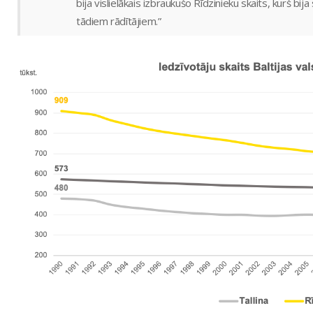
bija vislielākais izbraukušo Rīdzinieku skaits, kurš bij
tādiem rādītājiem.”