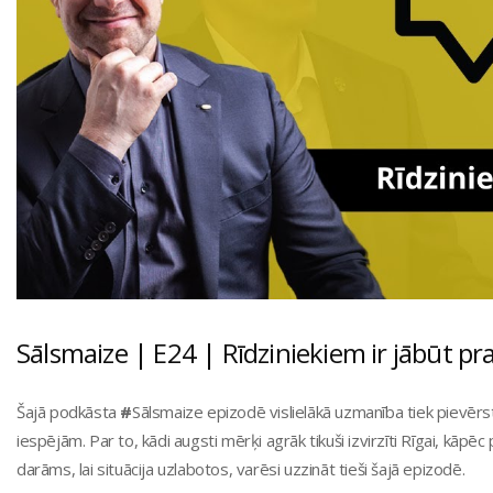
Sālsmaize | E24 | Rīdziniekiem ir jābūt p
Šajā podkāsta
#
Sālsmaize epizodē vislielākā uzmanība tiek pievērst
iespējām. Par to, kādi augsti mērķi agrāk tikuši izvirzīti Rīgai, kāpēc 
darāms, lai situācija uzlabotos, varēsi uzzināt tieši šajā epizodē.