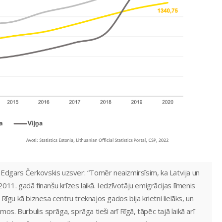
, Edgars Čerkovskis uzsver: “Tomēr neaizmirsīsim, ka Latvija un
2011. gadā finanšu krīzes laikā. Iedzīvotāju emigrācijas līmenis
 Rīgu kā biznesa centru treknajos gados bija krietni lielāks, un
umos. Burbulis sprāga, sprāga tieši arī Rīgā, tāpēc tajā laikā arī