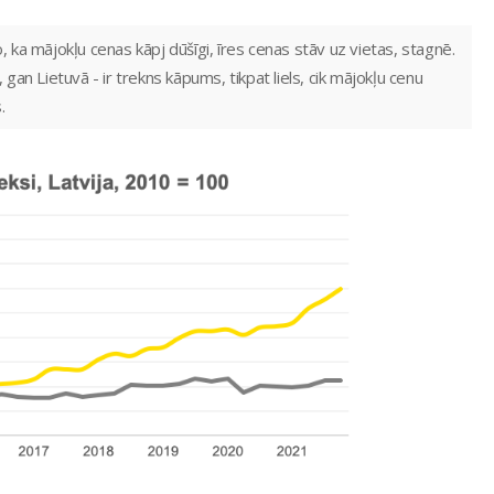
ka mājokļu cenas kāpj dūšīgi, īres cenas stāv uz vietas, stagnē.
 gan Lietuvā - ir trekns kāpums, tikpat liels, cik mājokļu cenu
.